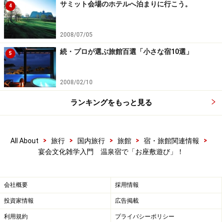
サミット会場のホテルへ泊まりに行こう。
4
2008/07/05
続・プロが選ぶ旅館百選「小さな宿10選」
5
2008/02/10
ランキングをもっと見る
>
>
>
>
>
All About
旅行
国内旅行
旅館
宿・旅館関連情報
宴会文化雑学入門 温泉宿で「お座敷遊び」！
会社概要
採用情報
投資家情報
広告掲載
利用規約
プライバシーポリシー