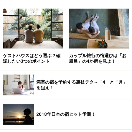
概ね芸妓一人当り、一本５～６千円くらい。「一本」と
はお座敷ならでは言い方で、線香が燃え尽きるまでの例
えで、「３０分」のこと。通常は９０分三本勝負！ こ
れに、車代やご祝儀（チップ）が必要となるので、芸妓
一人３万円くらいとみておけば充分でしょう。また、通
常芸妓さんは数名頼むのが常。大きな宴会であれば三味
線や笛・太鼓といった地方（じかた）さんも呼ぶと本格
ゲストハウスはどう選ぶ？確
カップル旅行の宿選びは「お
認したい3つのポイント
風呂」の4か所を見よ！
的になります。（地域毎に料金の決まりがありますので
尋ねてみましょう）
満室の宿を予約する裏技テク～「4」と「月」
初めてのお座敷なら、まずは大きな宴会で頼むのが現実
を狙え！
的。こうしたお座敷を個人的な接待の場で頼めるように
なれば「お大尽さん」とか「旦那さん」とか、「あ～さ
ん」とか呼ばれるようになるんですけどネ。（あ～さ
2018年日本の宿ヒット予測！
ん、なんていうのはふざけてるんじゃなく、実名で呼ん
じゃいけないという配慮なのです）