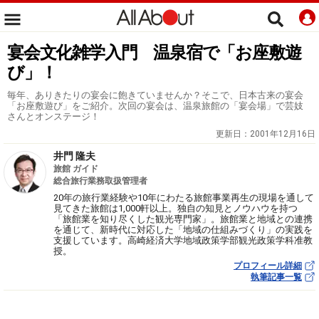
宴会文化雑学入門 温泉宿で「お座敷遊
び」！
毎年、ありきたりの宴会に飽きていませんか？そこで、日本古来の宴会
「お座敷遊び」をご紹介。次回の宴会は、温泉旅館の「宴会場」で芸妓
さんとオンステージ！
更新日：
2001年12月16日
井門 隆夫
旅館 ガイド
総合旅行業務取扱管理者
20年の旅行業経験や10年にわたる旅館事業再生の現場を通して
見てきた旅館は1,000軒以上。独自の知見とノウハウを持つ
「旅館業を知り尽くした観光専門家」。旅館業と地域との連携
を通じて、新時代に対応した「地域の仕組みづくり」の実践を
支援しています。高崎経済大学地域政策学部観光政策学科准教
授。
プロフィール詳細
執筆記事一覧