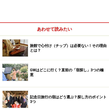
お座敷遊びの後、舞妓さんを連れ出そうなんて考えても
「へぇ、おおきに・・・」（おっさん、何ゆうてんね
ん、キャバクラやあらへんでの意）と言われるのがオ
チ。気をつけて。
あわせて読みたい
・・・でもって「芸妓さん」の手配ですが、昔ながらの
大きな温泉地には、芸妓さんの事務所である「置屋」が
旅館で心付け（チップ）は必要ない！その理由
とは？
必ずいくつかあります。
熱海芸妓
とか
岩室芸妓
、会津の
東山芸妓
なんて有名です。もちろん、京都や金沢、浅草
に神楽坂なんて伝統ある街にもたくさんありますね。
GWはどこに行く？直前の「宿探し」3つの極
意
芸妓さんを頼みたいときは、旅館に頼んでおくと、「見
番」という芸妓予約センターを通じて置屋さんに手配が
入るのです。
記念日旅行の宿はどう選ぶ？探し方のポイント
3つ
玉代（花代とも言う）は、地方によっても違いますが、