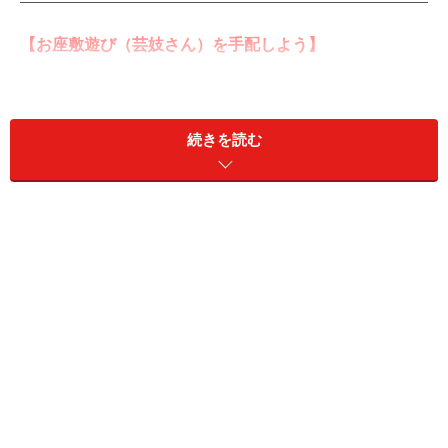
【お座敷遊び（芸妓さん）を手配しよう】
まず、お座敷遊びに欠かせないのが「芸妓さん」。関東
では「げいしゃ」、関西では「げいこ」と呼ぶようです
続きを読む
ね。最初に申しておきますが、芸妓さんはコンパニオン
とは違います。遊郭の花魁とも違う！
「芸妓さん」とは、歌や踊りといった「芸」や「遊び」
で、宴席を盛り上げる職業。ちなみに「舞妓さん」は、
「半玉（はんぎょく）」とも「金魚」なんても言います
が、芸妓の見習い。昔は「玉（報酬）」が半分くらい
で、白襟ではなく赤襟着てるっていうところからきたの
でしょう。赤襟、だらり帯におこぼを履いた純「舞妓さ
ん」は京都に４０人位いるだけになってしまいました。