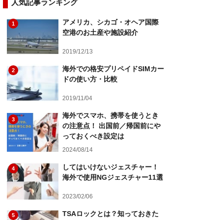
人気記事ランキング
アメリカ、シカゴ・オヘア国際
1
空港のお土産や施設紹介
2019/12/13
海外での格安プリペイドSIMカー
2
ドの使い方・比較
2019/11/04
海外でスマホ、携帯を使うとき
3
の注意点！ 出国前／帰国前にや
っておくべき設定は
2024/08/14
してはいけないジェスチャー！
4
海外で使用NGジェスチャー11選
2023/02/06
TSAロックとは？知っておきた
5