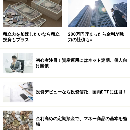
債。国が元利を保証するので、安全性はピカイチと言え
ます。
種類は3年、5年満期で固定金利の「固定3年」「固定5
積立力を加速したいなら積立
200万円貯まったら金利が魅
年」と、10年満期で変動金利の「変動10年」の3つ。
投資もプラス
力の社債も○
「発行後1年は原則として中途換金はできません。それ
が過ぎればいつでも解約できますが、直近1年分の利子
初心者注目！資産運用にはネット定期、個人向
け国債
相当額が差し引かれるので、利用を検討するなら5年以
上使わないお金にしましょう」（藤川さん）
投資デビューなら投資信託、国内ETFに注目！
セオリーとしては、金利がピークを付けたときには固定
もの、金利がこれから上昇するときには変動ものが有利
になりますが、低金利の今は、変動10の購入がオススメ
といえそうです。
金利高めの定期預金で、マネー商品の基本を勉
強