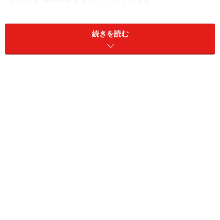
「店舗がないので不安を感じる人も多いようですが、一
続きを読む
般の定期預金と同じく元本保証があり、預金保険の保護
の対象（金融機関が倒産しても国が1000万円までの元本
とその利息を保証）にもなっているので安心です」（藤
川さん）
金利は銀行によってかなり差があるので、各行のサイト
や金利比較サイトなどでチェックを。
「狙い目はボーナス時期などによく実施されるキャンペ
ーン金利や金利が比較的高い地方銀行のダイレクト支店
の定期預金です。こういった定期預金は、特定の期間の
金利がアップすることもあります。例えば1年ものに最
も高い金利が付いていたら、3年預け入れる予定だった
お金でも、とりあえず1年ものに預けるのも手です」