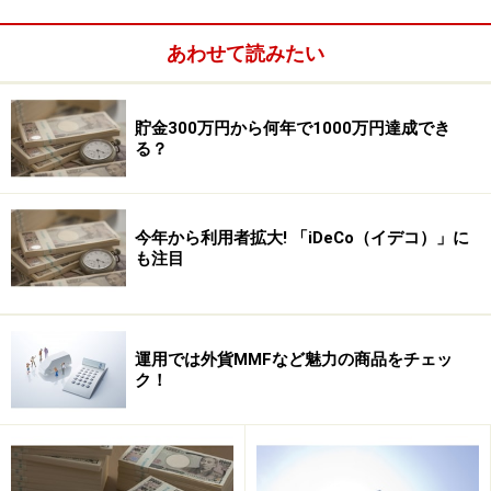
あわせて読みたい
【関連記事をチェック！】
金利30倍以上も？2017年夏の高金利定期と金銭信託
金利が年0.1％以上つく高金利普通預金とは？
貯金300万円から何年で1000万円達成でき
る？
基本的には他行より高金利の銀行のネット定期を選べば
いいのですが、「入出金は提携銀行のATMや指定のコン
今年から利用者拡大! 「iDeCo（イデコ）」に
ビニのATMで行うので、（1）それが生活圏にあるの
も注目
か、（2）ATM利用手数料が無料になる方法はあるの
か、という2点もチェックしましょう」
運用では外貨MMFなど魅力の商品をチェッ
ク！
【個人向け国債】国が元利を保証するので
安心
個人向け国債は名前からもわかるとおり個人専用の国