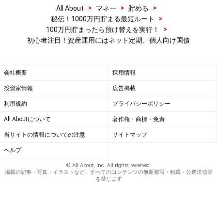
>
>
>
All About
マネー
貯める
>
秘伝！1000万円貯まる最短ルート
>
100万円貯まったら預け替えを実行！
初心者注目！資産運用にはネット定期、個人向け国債
会社概要
採用情報
投資家情報
広告掲載
利用規約
プライバシーポリシー
All Aboutについて
著作権・商標・免責
当サイトの情報についての注意
サイトマップ
ヘルプ
© All About, Inc. All rights reserved.
掲載の記事・写真・イラストなど、すべてのコンテンツの無断複写・転載・公衆送信等
を禁じます