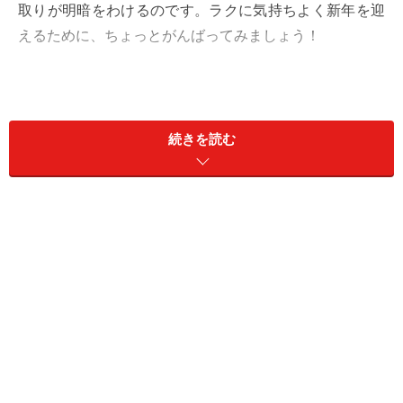
取りが明暗をわけるのです。ラクに気持ちよく新年を迎
えるために、ちょっとがんばってみましょう！
大掃除を効率よくする5つのポイント
続きを読む
まずはポイントをチェック。1、2、3について具体的な
内容はリンク先をごらんくださいね。
1．
段取りでほぼ決まる
大掃除は日ごろのお手入れとちがって短期決戦。大晦日
という締め切りがあるものなので、うまく進むかどうか
は段取り方次第でほぼ決まります。=>
「段取り
step1,2,3」へ!
2．
お掃除の基本パターンを肝に銘じる