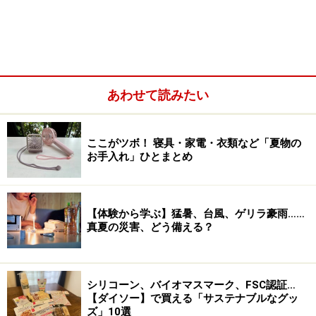
お掃除には正しい順序やコツがあります。基本の順序を
覚えておけば、効率が確実にUPします。=>
「ムダな動き
をカット！お掃除の基本パターン」へ!
あわせて読みたい
3．
道具をそろえる
お掃除道具をそろえます。といっても、目新しいグッズ
や洗剤ばかりをそろえるのではなく、古くなったタオル
ここがツボ！ 寝具・家電・衣類など「夏物の
や洋服を雑巾におろすなども考えて。=>
「買えばいいっ
お手入れ」ひとまとめ
てもんじゃありません。おすすめお掃除道具」へ!
【体験から学ぶ】猛暑、台風、ゲリラ豪雨……
4．家族を巻き込む
真夏の災害、どう備える？
一人でやった方が効率的!という人もいますが、ここは
「家族を家事好きに育てるよい機会」ととらえて家族を
巻き込んでみては？家事好きに育てるコツは、ダメ出し
シリコーン、バイオマスマーク、FSC認証…
せず、うまく出来たところを褒めること。最後に「おか
【ダイソー】で買える「サステナブルなグッ
ズ」10選
げで綺麗になった！ありがとう」ともう一押ししておく