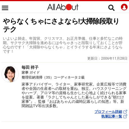
やらなくちゃにさよなら!大掃除段取り
テク
いよいよ師走。年賀状、クリスマス、お正月準備、仕事と多忙なこの時
期。サクサク大掃除を進めるには今ちゃきっと段取りしておくことが肝
心なのです！「大掃除やらなくちゃ」とイライラする年末にさようなら
です！
更新日：
2006年11月28日
毎田 祥子
家事 ガイド
整理収納清掃（3S）コーディネータ２級
家事アドバイザー、ライター、家事研究家。企業広報等で消費
者や全国の生産者への取材を重ね、独立。ハウスクリーニング
やハーブ、アロマ等の資格も生かした心地よく続けられる家事
を提案。著書『ラクしてちゃんとした暮らしができる“朝だけ
家事”』、監修『おばあちゃんの歳時記暮らしの知恵』等。新
聞雑誌TV等出演多数。
プロフィール詳細
執筆記事一覧