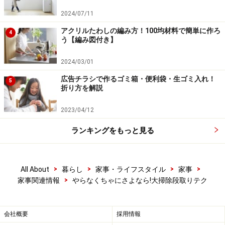
2024/07/11
アクリルたわしの編み方！100均材料で簡単に作ろ
4
う【編み図付き】
2024/03/01
広告チラシで作るゴミ箱・便利袋・生ゴミ入れ！
5
折り方を解説
2023/04/12
ランキングをもっと見る
>
>
>
>
All About
暮らし
家事・ライフスタイル
家事
>
家事関連情報
やらなくちゃにさよなら!大掃除段取りテク
会社概要
採用情報