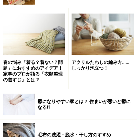
ことは、先々の家事分担をラクにする極意です。
5．無理しすぎない
気持ちよく新年を迎えるためにがんばるのは良いことで
すが、がんばりすぎて体を壊すなんて意味がない！なら
ば換気扇やエアコン、洗濯槽など気になる大物はハウス
クリーニングサービスに任せるのも主婦の知恵です。年
春の悩み「着る？着ない？問
アクリルたわしの編み方……
末は混んで希望時間に頼めないこともあるので今のうち
題」におすすめのアイデア！
しっかり泡立つ！
家事のプロが語る「衣類整理
にチェックを！お店によっては早めだとお得なサービス
の道すじ」とは？
もあるようですよ。申し込む場合は必ず見積もりをとっ
て検討し、当日は貴重品を片付けてトラブルにならない
鬱になりやすい家とは？ 住まいが悪いと鬱に
注意を。
なる⁉
それでは
次ページでは『段取りステップ1,2,3！』をご紹
毛布の洗濯・脱水・干し方のすすめ
介します！