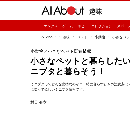
趣味
エンタメ
ゲーム
ホビー・コレクション
スポー
All About
趣味
ペット
小動物
小さなペッ
小動物
／小さなペット関連情報
小さなペットと暮らしたい
ニブタと暮らそう！
ミニブタってどんな動物なのか？一緒に暮らすときの注意点は
に知って欲しいミニブタ情報です。
村田 亜衣