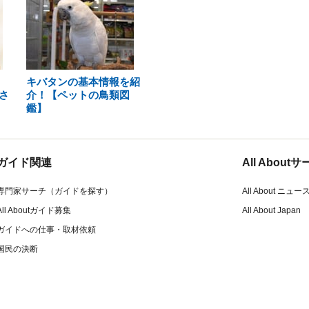
キバタンの基本情報を紹
さ
介！【ペットの鳥類図
鑑】
ガイド関連
All Abou
専門家サーチ（ガイドを探す）
All About ニュー
All Aboutガイド募集
All About Japan
ガイドへの仕事・取材依頼
国民の決断