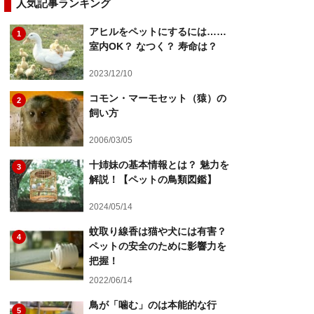
人気記事ランキング
アヒルをペットにするには……
1
室内OK？ なつく？ 寿命は？
2023/12/10
コモン・マーモセット（猿）の
2
飼い方
2006/03/05
十姉妹の基本情報とは？ 魅力を
3
解説！【ペットの鳥類図鑑】
2024/05/14
蚊取り線香は猫や犬には有害？
4
ペットの安全のために影響力を
把握！
2022/06/14
鳥が「噛む」のは本能的な行
5