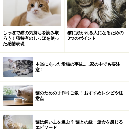
に並んだ、メニュー・フーズ社が米国エンポリア(カンザ
ス)の工場で製造したペットフードを食べた犬や猫たちの
中に食欲不振や虚脱感・嘔吐といった症状を経て、腎不
全で亡くなる子が出てきました。
２月中旬に４頭の猫と１頭の犬の死亡をそれぞれの飼い
しっぽで猫の気持ちを読み取
猫に好かれる人になるための
ろう！猫特有のしっぽを使っ
3つのポイント
主がメニュー・フーズ社に報告、その後メニュー・フー
た感情表現
ズ社内の実験室で、問題のフードを食べた９頭の猫が死
亡。
本当にあった愛猫の事故……家の中でも要注
そこで、メニュー・フーズ社はFDA（米国食品医薬品
意！
局）に３月１６日リコールを届け出ました。
３月２３日、New York State Department of Agriculture
& Markets（米農務省）は、メニュー・フーズ社から提
猫のための手作りご飯 ！おすすめレシピや注
供されたサンプル原料の中の中国産の小麦グルテンの中
意点
から"Aminopterin（アミノプテリン）"と呼ばれるネズミ
の駆除剤に使用される殺鼠成分を検出したと発表しまし
た。
猫は飼い主を選ぶ？ 猫との縁・運命を感じる
エピソード