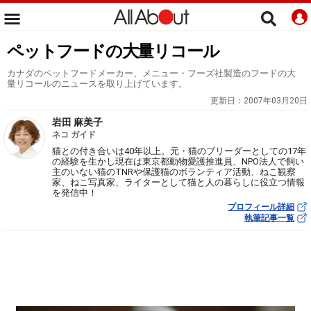
ペットフードの大量リコール
カナダのペットフードメーカー、メニュー・フーズ社製造のフードの大
量リコールのニュースを取り上げています。
更新日：
2007年03月20日
岩田 麻美子
ネコ ガイド
猫との付き合いは40年以上。元・猫のブリーダーとしての17年
の経験を生かし現在は東京都動物愛護推進員、NPO法人で飼い
主のいない猫のTNRや保護猫のボランティア活動、ねこ観察
家、ねこ写真家、ライターとして猫と人の暮らしに役立つ情報
を発信中！
プロフィール詳細
執筆記事一覧