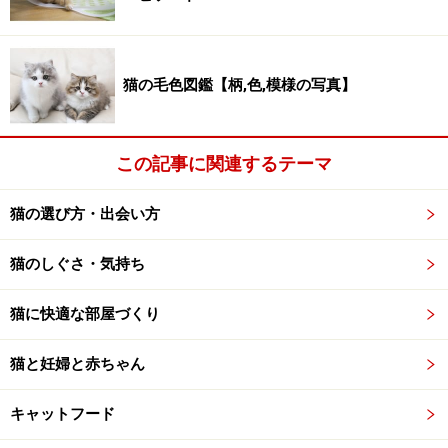
アミノプテリンは、人間において発ガン性や奇形を起こ
すことが知られており、犬や猫では腎臓に大きな障害を
もたらします。
アミノプテリンは、アメリカでは使用を禁止されていま
猫の毛色図鑑【柄,色,模様の写真】
す。
今現在では、どのような経緯でこのアミノプテリンが混
この記事に関連するテーマ
入したかわかっていません。また、アミノプテリン以外
のものが混入しているかどうかもわかっておらず、現在
猫の選び方・出会い方
FDA（米国食品医薬品局）は中国から輸入された小麦グ
ルテンについて引き続き検査中だそうです。
猫のしぐさ・気持ち
今回のペットフードのリコールで少なくとも１５頭の
犬・猫が死亡したとされており、メニュー・フーズ社は
猫に快適な部屋づくり
リコール対象の商品で死亡したと確認された場合は、死
亡に対する支払いを行う、と発表しています。
猫と妊婦と赤ちゃん
今現在も体調が悪くなっている犬や猫がいるそうで、今
キャットフード
後死亡数が増える可能性が高いと懸念されています。ま