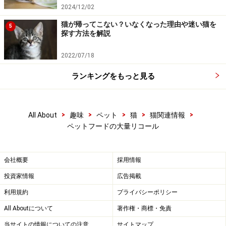
私たちは、今後購入しようと思うフードがきちんと自社
2024/12/02
工場で製造されているかどうか、どうやって確認すれば
猫が帰ってこない？いなくなった理由や迷い猫を
5
探す方法を解説
よいのでしょう？
2022/07/18
実験室の動物に与える前にすべきことはな
かったのか？
ランキングをもっと見る
ガイドが遺憾に思うのは、メニュー・フーズ社が
FDA（米国食品医薬品局）にリコールの届け出をする前
>
>
>
>
>
All About
趣味
ペット
猫
猫関連情報
に、同社の実験室の猫にそのフードを食べさせたという
ペットフードの大量リコール
ニュースです。
自社が製造したフードが原因かも知れない、とわかって
会社概要
採用情報
いたのなら、猫に食べさせる前になぜそのフードの成分
投資家情報
広告掲載
調査をやらなかったのでしょうか。
利用規約
プライバシーポリシー
１３日にリコールの届け出をして、そのわずか１０日後
All Aboutについて
著作権・商標・免責
にはアミノプテリンという毒素が発見されているのです
から、前もってそれを知ろうとする努力があれば実験室
当サイトの情報についての注意
サイトマップ