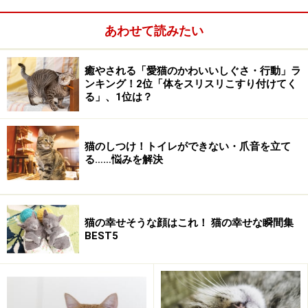
あわせて読みたい
癒やされる「愛猫のかわいいしぐさ・行動」ラ
ンキング！2位「体をスリスリこすり付けてく
る」、1位は？
猫のしつけ！トイレができない・爪音を立て
る……悩みを解決
アイムス・ジャパン株式会社
ナチュラルバランス日本正規総発売元 株式会社 プラ
イム
ニュートロ レッドハート株式会社
猫の幸せそうな顔はこれ！ 猫の幸せな瞬間集
BEST5
リコールにいたった経緯
昨年１２月３日以降アメリカ、カナダ、メキシコの店頭