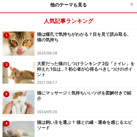
た、死亡したペットの飼い主からは、すでに起訴が起こ
他のテーマも見る
されているそうです。
人気記事ランキング
今回のリコールの余波
猫は瞳孔で気持ちがわかる？目を見て読み取る、
1
まず最初にガイドが唖然としたのは、一流ブランドとし
猫の気持ち
て流通しているペットフードのすべては、それぞれのブ
2023/08/28
ランドの自社工場で製造されていなかったということで
大変だった猫のしつけランキング 2位「トイレ」を
す。
2
抑えた1位は…？初心者が心得るべきしつけのポイ
各メーカーは、創意工夫を凝らしたフードを宣伝販売し
ント
ていますが、それらが他メーカーの商品と同じ工場で製
2021/08/17
造されていたと知り、驚きを隠せません。
猫にマッサージ！気持ちいいツボを図解付きで紹
3
それぞれのフードメーカーはライバルではないのでしょ
介
うか？
2024/09/20
同じ工場で製造されているということは、ブランド名と
猫は飼い主を選ぶ？ 猫との縁・運命を感じるエピ
パッケージとそれぞれの成分配合は違うけれど、もしか
4
ソード
して原材料は同じ？ということ？