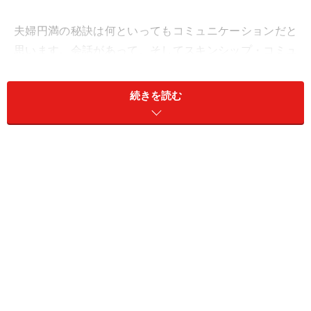
夫婦円満の秘訣は何といってもコミュニケーションだと
思います。会話があって、そしてスキンシップ・コミュ
ニケーションとして幸せなセックスがあれば、いつまで
も新婚のようにラブラブでいられるはず。
続きを読む
セックスレスとは、「結婚後、同居しているにもかかわ
らず、身体疾患や特別な事情がないのに“1カ月以上”セッ
クスがない状態」のことをいいます。まず、夫と妻、ど
ちらが拒否をしているのか？ というところから話は始
まります。どちらからともなく…という場合もありま
す。