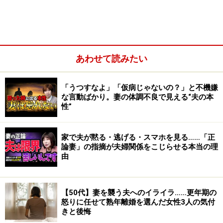
あわせて読みたい
「うつすなよ」「仮病じゃないの？」と不機嫌
な言動ばかり。妻の体調不良で見える“夫の本
性”
セックスレス、何が原因？
家で夫が黙る・逃げる・スマホを見る……「正
論妻」の指摘が夫婦関係をこじらせる本当の理
そして、セックスレスの原因…は？「面倒くさい」「仕
由
事や育児で疲れている」「他に楽しいことがある」「浮
気相手がいる」「出産後なんとなく」「男女というより
【50代】妻を襲う夫へのイライラ……更年期の
家族になって」「住宅事情」「相性が悪い」「いつでも
怒りに任せて熟年離婚を選んだ女性3人の気付
できると思ったらしなくなってしまった」etc…。
きと後悔