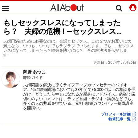
もしセックスレスになってしまった
ら？ 夫婦の危機！―セックスレス…
夫婦円満のために必要なのは、会話とセックス。この２つがお互いに大
満足なら、いつも、いつまでもラブラブでいられます。でも…、セックス
レスになってしまったら？離婚を防ぐには？ その解決法を伝授しま
す！
更新日：
2004年07月26日
岡野 あつこ
離婚 ガイド
夫婦問題を解決に導くライフアップカウンセラーのパイオニ
ア。特に離婚問題においては28年間で35,000件以上の相談を手
がけ、どうしたら幸せになれるか親身にアドバイス。的確で歯
切れのよいコメントは、テレビ番組・ラジオ・講演などでも、
多くの人の共感を得ている。元祖･離婚カウンセラー養成講座
を開講中。
プロフィール詳細
執筆記事一覧