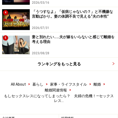
2026/03/16
「うつすなよ」「仮病じゃないの？」と不機嫌な
4
言動ばかり。妻の体調不良で見える“夫の本性”
2026/07/31
妻と別れたい……夫が嫁をいらないと感じて離婚を
5
考える理由
2023/08/28
ランキングをもっと見る
>
>
>
>
All About
暮らし
家事・ライフスタイル
離婚
>
離婚関連情報
もしセックスレスになってしまったら？ 夫婦の危機！―セックス
レス…