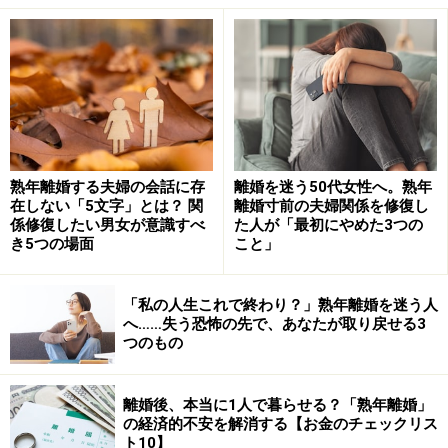
「どちらからともなく」セックスレスになってしまった
夫婦は、本当はどちらかがそのことを不満に思っている
のに、「今更口に出せない」、「それについては禁句状
態」というケースが多いようです。そんなカップルは、
そのまま放っておいてはいけません。時間が経てば経つ
ほど、溝は深くなってしまいます。
熟年離婚する夫婦の会話に存
離婚を迷う50代女性へ。熟年
在しない「5文字」とは？ 関
離婚寸前の夫婦関係を修復し
係修復したい男女が意識すべ
た人が「最初にやめた3つの
「話し合おう」、なんて言わず、夫婦なのですから、一
き5つの場面
こと」
緒にベッドに入ればいいのです。そこで、すんなりおよ
ばなければ、この時点で率直に話し合う。なぜなのか？
「私の人生これで終わり？」熟年離婚を迷う人
理由がはっきりしたら、改善すべくどんな工夫と努力が
へ……失う恐怖の先で、あなたが取り戻せる3
要るのか見えてくるはずですから…。
つのもの
※記事内容は執筆時点のものです。最新の内容をご確認くださ
い。
離婚後、本当に1人で暮らせる？「熟年離婚」
の経済的不安を解消する【お金のチェックリス
ト10】