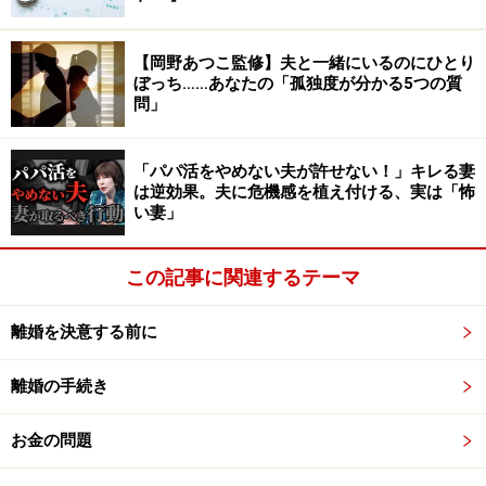
次のページへ
1
/
2
【岡野あつこ監修】夫と一緒にいるのにひとり
ぼっち……あなたの「孤独度が分かる5つの質
問」
「パパ活をやめない夫が許せない！」キレる妻
は逆効果。夫に危機感を植え付ける、実は「怖
い妻」
この記事に関連するテーマ
離婚を決意する前に
離婚の手続き
お金の問題