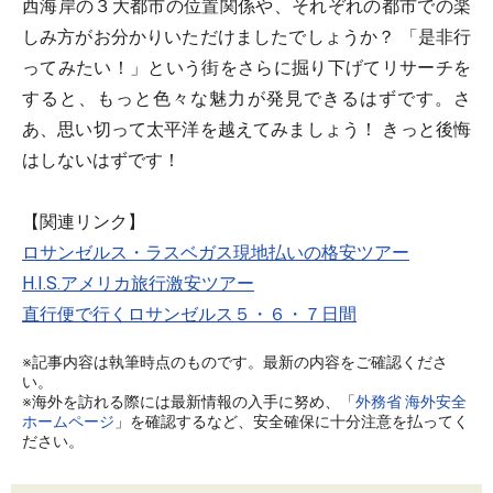
西海岸の３大都市の位置関係や、それぞれの都市での楽
しみ方がお分かりいただけましたでしょうか？ 「是非行
ってみたい！」という街をさらに掘り下げてリサーチを
すると、もっと色々な魅力が発見できるはずです。さ
あ、思い切って太平洋を越えてみましょう！ きっと後悔
はしないはずです！
【関連リンク】
ロサンゼルス・ラスベガス現地払いの格安ツアー
H.I.S.アメリカ旅行激安ツアー
直行便で行くロサンゼルス５・６・７日間
※記事内容は執筆時点のものです。最新の内容をご確認くださ
い。
※海外を訪れる際には最新情報の入手に努め、「
外務省 海外安全
ホームページ
」を確認するなど、安全確保に十分注意を払ってく
ださい。