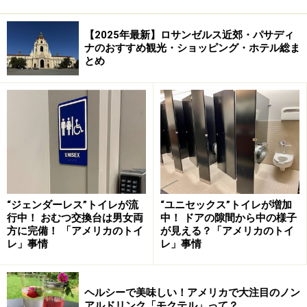
【2025年最新】ロサンゼルス近郊・パサディ
ナのおすすめ観光・ショッピング・ホテル総ま
とめ
“ジェンダーレス”トイレが流
“ユニセックス”トイレが増加
行中！ おむつ交換台は男女両
中！ ドアの隙間から中の様子
方に完備！ 「アメリカのトイ
が見える？「アメリカのトイ
レ」事情
レ」事情
ヘルシーで美味しい！アメリカで大注目のノン
アルドリンク「モクテル」って？