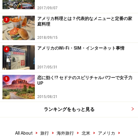
2017/09/07
アメリカ料理とは？代表的なメニューと定番の家
3
庭料理
2018/09/15
アメリカのWi-Fi・SIM・インターネット事情
4
2017/05/31
恋に効く!? セドナのスピリチャルパワーで女子力
5
UP
2015/08/21
ランキングをもっと見る
>
>
>
>
>
All About
旅行
海外旅行
北米
アメリカ