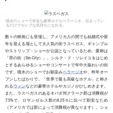
噴水のショーで有名な豪華ホテルベラージオ。泊まってい
るだけでセレブな気持ちになれる。
数々の映画にも登場し、アメリカ人の間でも結婚式や新
年を迎える場として大人気の街ラスベガス。ギャンブル
やストリップ・ショーが公認となっているため、愛称は
「罪の街（Sin City）」。シルク・ド・ソレイユをはじめ
とするあらゆるショーやコンサートで年中大賑わいの街
です。噴水のショーでお馴染み
ベラージオ
や、昨年オー
プンしたばかりで、「世界で最も高級なホテル」と称さ
れる
ウィン
などの豪華ホテルやカジノがひしめきます。
また、ラスベガスのあるネバダ州クラーク郡は消費税が
7.5%で、ロサンゼルス郡の8.25％に比べて割安なため
（アメリカでは郡によって消費税が異なります）、ショ