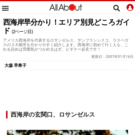
西海岸早分かり！エリア別見どころガイ
ド
(2ページ目)
アメリカ西海岸を代表するロサンゼルス、サンフランシスコ、ラスベガ
スの３大都市を分かりやすく紹介します。西海岸に初めて行く人も、こ
れを読めば雰囲気がつかめるはず。ビギナー必見です！
更新日：
2007年01月16日
大森 早希子
西海岸の玄関口、ロサンゼルス