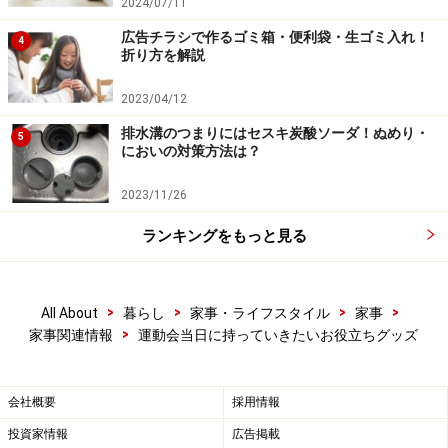
2024/07/11
広告チラシで作るゴミ箱・便利袋・生ゴミ入れ！
4
折り方を解説
2023/04/12
排水溝のつまりにはセスキ炭酸ソーダ！ぬめり・
5
においの対策方法は？
2023/11/26
ランキングをもっと見る
>
>
>
>
All About
暮らし
家事・ライフスタイル
家事
>
家事関連情報
運動会当日に持っていきたいお役立ちグッズ
会社概要
採用情報
投資家情報
広告掲載