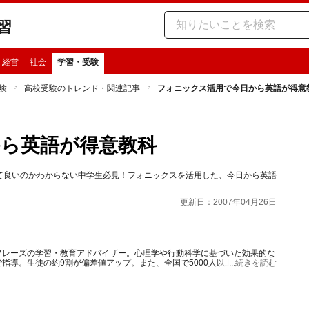
習
・経営
社会
学習・受験
験
高校受験のトレンド・関連記事
フォニックス活用で今日から英語が得意
ら英語が得意教科
て良いのかわからない中学生必見！フォニックスを活用した、今日から英語
更新日：2007年04月26日
フレーズの学習・教育アドバイザー。心理学や行動科学に基づいた効果的な
指導。生徒の約9割が偏差値アップ。また、全国で5000人以上の高校生や
...続きを読む
講座などの講演活動を行ってきた。