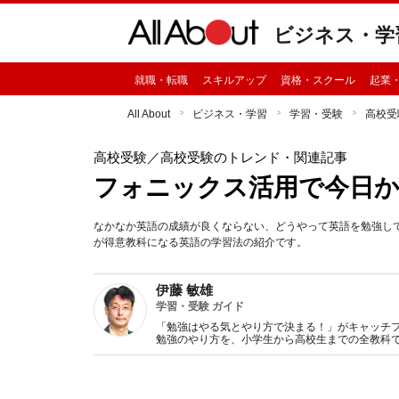
ビジネス・学
就職・転職
スキルアップ
資格・スクール
起業
All About
ビジネス・学習
学習・受験
高校受
高校受験
／高校受験のトレンド・関連記事
フォニックス活用で今日か
なかなか英語の成績が良くならない、どうやって英語を勉強し
が得意教科になる英語の学習法の紹介です。
伊藤 敏雄
学習・受験 ガイド
「勉強はやる気とやり方で決まる！」がキャッチ
勉強のやり方を、小学生から高校生までの全教科で
保護者に、学習メソッドやモチベーションアップ