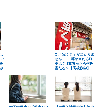
は
Q.「宝くじ」が当たりま
とい
せん……1等が当たる確
を
率は？ 1枚買ったら何円
み
当たる？【高校数学】