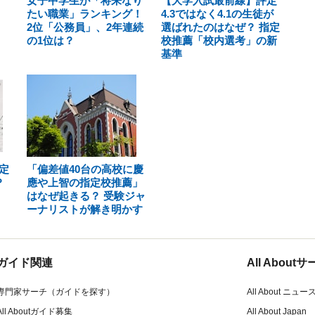
女子中学生が「将来なり
【大学入試最前線】評定
たい職業」ランキング！
4.3ではなく4.1の生徒が
2位「公務員」、2年連続
選ばれたのはなぜ？ 指定
の1位は？
校推薦「校内選考」の新
基準
定
「偏差値40台の高校に慶
？
應や上智の指定校推薦」
はなぜ起きる？ 受験ジャ
ーナリストが解き明かす
ガイド関連
All Abou
専門家サーチ（ガイドを探す）
All About ニュー
All Aboutガイド募集
All About Japan