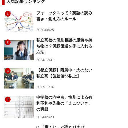
人気記事ランキング
フォニックスって？英語の読み
1
書き・覚え方のルール
2020/06/25
私立高校の個別相談の服装や持
2
ち物は？併願優遇を手に入れる
方法
2024/12/31
【都立併願】附属中・大のない
3
私立高【偏差値55以上】
2017/11/04
中学校の内申点、性別による有
4
利不利や先生の「えこひいき」
の実態
2024/05/23
Q.「宝くじ」が当たりませ