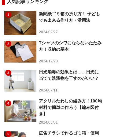
人気記事ランキング
新聞紙ゴミ箱の折り方！ 子ども
1
でも出来る作り方・活用法
2024/02/27
Tシャツのシワにならないたたみ
2
方！収納の基本
2024/12/23
日光消毒の効果とは……日光に
3
当てて洗濯物を干すのがいい？
2024/07/11
アクリルたわしの編み方！100均
4
材料で簡単に作ろう【編み図付
き】
2024/03/01
広告チラシで作るゴミ箱・便利
5