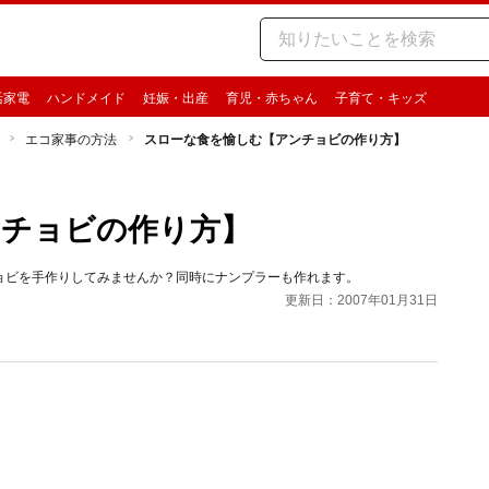
活家電
ハンドメイド
妊娠・出産
育児・赤ちゃん
子育て・キッズ
エコ家事の方法
スローな食を愉しむ【アンチョビの作り方】
ンチョビの作り方】
ョビを手作りしてみませんか？同時にナンプラーも作れます。
更新日：2007年01月31日