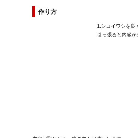
作り方
1.シコイワシを
引っ張ると内臓が