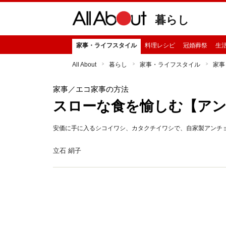
暮らし
家事・ライフスタイル
料理レシピ
冠婚葬祭
生
All About
暮らし
家事・ライフスタイル
家事
家事
／エコ家事の方法
スローな食を愉しむ【ア
安価に手に入るシコイワシ、カタクチイワシで、自家製アンチ
立石 絹子