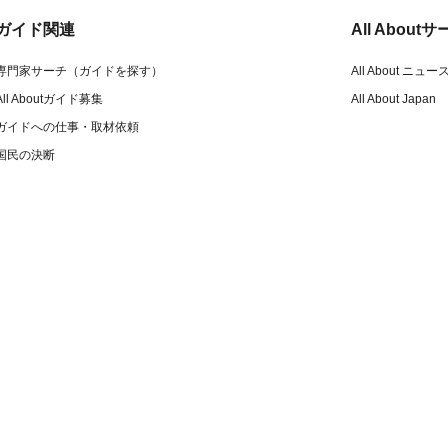
ガイド関連
All Abou
専門家サーチ（ガイドを探す）
All About ニュー
All Aboutガイド募集
All About Japan
ガイドへの仕事・取材依頼
国民の決断