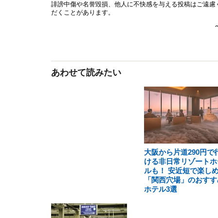
あわせて読みたい
大阪から片道290円で
ける非日常リゾートホ
ルも！ 安近短で楽し
「関西穴場」のおすす
ホテル3選