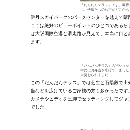
「だんだんテラス」です。轟音
に、子供たちの歓声がどこから
伊丹スカイパークのパークセンターを越えて階
ここは絶好のビューポイントのひとつであるら
は大阪国際空港と滑走路が見えて、本当に目と
ます。
「だんだんテラス」の別ショッ
中にはお弁当を広げて、まった
大勢おられました。
この「だんだんテラス」では芝生と石階段で出
当などを広げているご家族の方も多かったです
カメラやビデオを三脚でセッティングしてジャ
でした。