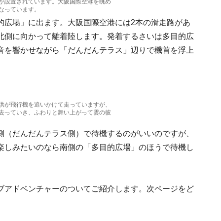
が設置されています。大阪国際空港を眺め
なっています。
的広場」に出ます。大阪国際空港には2本の滑走路があ
北側に向かって離着陸します。発着するさいは多目的広
音を響かせながら「だんだんテラス」辺りで機首を浮上
供が飛行機を追いかけて走っていますが、
去っていき、ふわりと舞い上がって雲の彼
側（だんだんテラス側）で待機するのがいいのですが、
楽しみたいのなら南側の「多目的広場」のほうで待機し
ブアドベンチャーのついてご紹介します。次ページをど