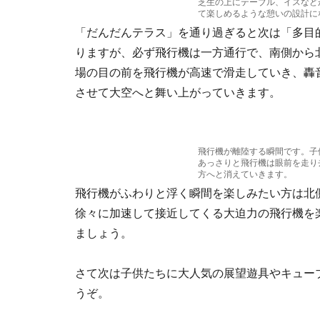
芝生の上にテーブル、イスなど
て楽しめるような憩いの設計に
「だんだんテラス」を通り過ぎると次は「多目
りますが、必ず飛行機は一方通行で、南側から
場の目の前を飛行機が高速で滑走していき、轟
させて大空へと舞い上がっていきます。
飛行機が離陸する瞬間です。子
あっさりと飛行機は眼前を走り
方へと消えていきます。
飛行機がふわりと浮く瞬間を楽しみたい方は北
徐々に加速して接近してくる大迫力の飛行機を
ましょう。
さて次は子供たちに大人気の展望遊具やキュー
うぞ。