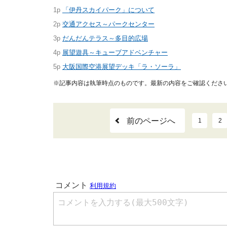
1p
「伊丹スカイパーク」について
2p
交通アクセス～パークセンター
3p
だんだんテラス～多目的広場
4p
展望遊具～キューブアドベンチャー
5p
大阪国際空港展望デッキ「ラ・ソーラ」
※記事内容は執筆時点のものです。最新の内容をご確認くださ
前のページへ
1
2