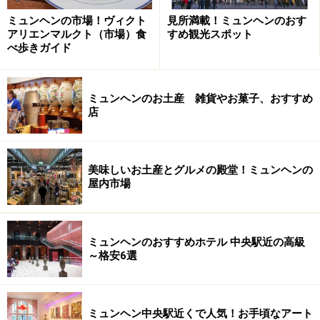
金・土曜、4/30（月）11：00～23：
ミュンヘンの市場！ヴィクト
見所満載！ミュンヘンのおす
30 （※初日は16：00～）
アリエンマルクト（市場）食
すめ観光スポット
べ歩きガイド
場所：テレージエンヴィーゼ広場（Theresienwiese）
アクセス：地下鉄U4またはU5「Theresienwiese」駅下車
プログラム：4/20（金） 14：30 オープニングセレモ
ミュンヘンのお土産 雑貨やお菓子、おすすめ
ニー
店
16：00 ビールテント、
露店、遊園地などオープン
4/21（土） 7：00～ 蚤の市
美味しいお土産とグルメの殿堂！ミュンヘンの
屋内市場
4/22（日） 11：00～17：00 オー
ルドタイマーショー
4/27（金）・5/4（金） 夜 花火
ミュンヘンのおすすめホテル 中央駅近の高級
～格安6選
次のページ
では、教会前の広場で開かれる伝統的な骨
董・蚤の市祭りをご紹介します。
ミュンヘン中央駅近くで人気！お手頃なアート