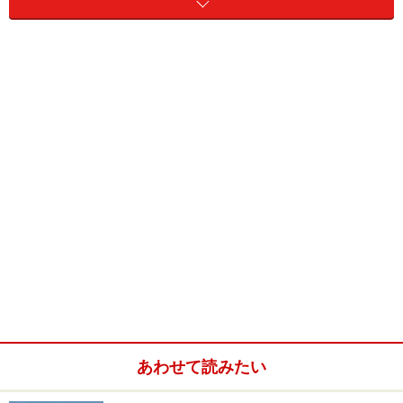
りでは足りないのですね（笑）。
ババリア像の前で開かれる巨大蚤の市 (c)
muenchen.de
また日程はゴールデンウィークが始まる前ですが、オク
トーバーフェストにはない、この春祭りならではのイベ
ントもあります。まずは
巨大蚤の市
。古い絵画や骨董
品、中古の日常品、服、靴、食器など、ありとあらゆる
ものが売られる楽しいイベント。ババリア（バイエルン
の女神）像の前の広大な敷地が、ものすごい数の品物で
埋め尽くされます。これだけ数があれば、気に入ったも
のが見つかる可能性も高いはず！ 特に欲しいものがなく
ても、どんなものが売られているかを見て歩くだけでも
あわせて読みたい
楽しいと思いますよ。