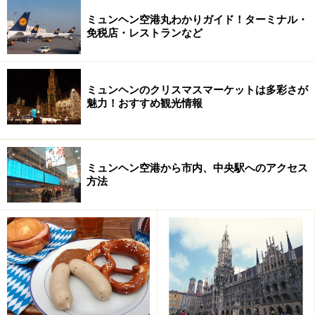
ミュンヘン空港丸わかりガイド！ターミナル・
免税店・レストランなど
「オールドタイマーショー」では、ノスタルッジックな車
が勢ぞろい！
(c)
ganz-muenchen.de
ミュンヘンのクリスマスマーケットは多彩さが
魅力！おすすめ観光情報
そしてもう一つの注目イベントは、
オールドタイマーシ
ョー
。ポルシェ、ベンツ、BMWなど多数のノスタルジッ
クな年代物の車が展示されます。スポーツカーや普通車
の他、オートバイの展示も。ショーのオープニングでは
ミュンヘン空港から市内、中央駅へのアクセス
方法
パレードも行われます。旧車ファンの方はお見逃しな
く！
【DATA】
ミュンヘン春祭り Münchner Frühlingsfest
開催期間：2007年４月20日（金）～５月６日（日）
開催時間：月～木・日曜11：00～23：00