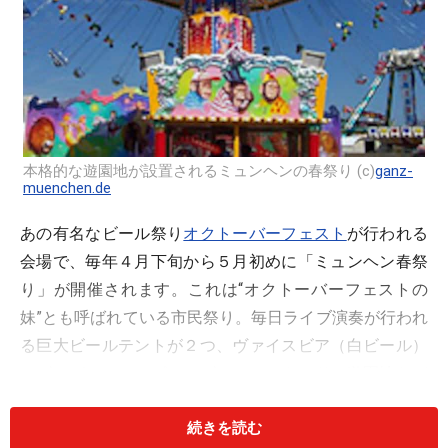
本格的な遊園地が設置されるミュンヘンの春祭り (c)
ganz-
muenchen.de
あの有名なビール祭り
オクトーバーフェスト
が行われる
会場で、毎年４月下旬から５月初めに「ミュンヘン春祭
り」が開催されます。これは“オクトーバーフェストの
妹”とも呼ばれている市民祭り。毎日ライブ演奏が行われ
る巨大ビールテントが２つ、ヴァイスビア（白ビール）
のビアガーデン、ピルスビールのスタンド、遊園地など
が設置され、まさにオクトーバーフェストと似た内容。
続きを読む
さすが、ビールの町ミュンヘン。１年に１回のビール祭