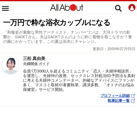
一万円で粋な浴衣カップルになる
「和服姿が素敵な男性アーティスト」ナンバーワンは、大河ドラマの影
響か、GACKTさん。夫はGACKTさんのように粋に着物を着こなすか？妻
の腕にかかっています。この夏は浴衣にチャレンジ。
更新日：
2009年07月05日
三松 真由美
夫婦関係 ガイド
会員1万3000人を超えるコミュニティ「恋人・夫婦仲相談所」
を運営し、夫婦仲の改善、セックスレス対処法ED予防法を真剣
に考える夫婦仲コメンテーター。的確なアドバイスにファンが
多く、マスコミ取材や著書執筆、講演多数。『オトナのお悩み
保健室』サービス開始。
プロフィール詳細
執筆記事一覧