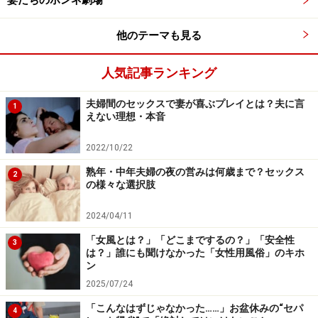
妻たちのホンネ劇場
他のテーマも見る
人気記事ランキング
夫婦間のセックスで妻が喜ぶプレイとは？夫に言
1
えない理想・本音
2022/10/22
熟年・中年夫婦の夜の営みは何歳まで？セックス
2
の様々な選択肢
2024/04/11
「女風とは？」「どこまでするの？」「安全性
3
は？」誰にも聞けなかった「女性用風俗」のキホ
ン
2025/07/24
「こんなはずじゃなかった……」お盆休みの“セパ
4