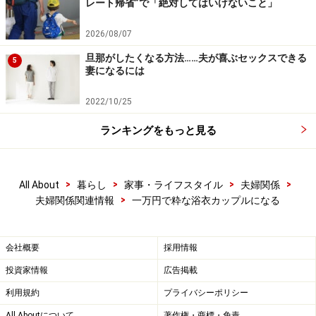
レート帰省”で「絶対してはいけないこと」
2026/08/07
旦那がしたくなる方法……夫が喜ぶセックスできる
5
妻になるには
2022/10/25
ランキングをもっと見る
>
>
>
>
All About
暮らし
家事・ライフスタイル
夫婦関係
>
夫婦関係関連情報
一万円で粋な浴衣カップルになる
会社概要
採用情報
投資家情報
広告掲載
利用規約
プライバシーポリシー
All Aboutについて
著作権・商標・免責