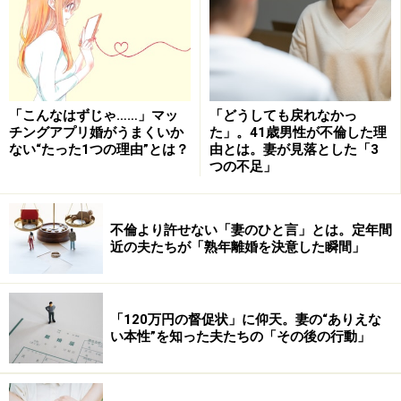
「こんなはずじゃ……」マッ
「どうしても戻れなかっ
チングアプリ婚がうまくいか
た」。41歳男性が不倫した理
ない“たった1つの理由”とは？
由とは。妻が見落とした「3
つの不足」
不倫より許せない「妻のひと言」とは。定年間
近の夫たちが「熟年離婚を決意した瞬間」
「120万円の督促状」に仰天。妻の“ありえな
い本性”を知った夫たちの「その後の行動」