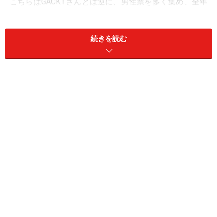
こちらはGACKTさんとは逆に、男性票を多く集め、全年
代でトップ。最も票を集めた40代では4割以上が支持を
しました。
続きを読む
3位は、最近第一子をさずかった河村隆一さん。
実は今年4月に発売されたご自身のアルバム「ピアノ」
のジャケ写で和服姿を披露しており、このイメージが投
票につながったのかもしれません。
50代以上の女性からは5割に迫る支持を見せたことが特
徴的です。
→
次ページで「和服姿が素敵なアーティスト女性編」を
紹介します！
※記事内容は執筆時点のものです。最新の内容をご確認くださ
い。