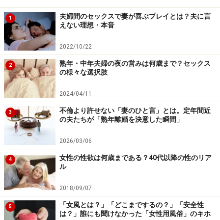
夫婦間のセックスで妻が喜ぶプレイとは？夫に言
1
えない理想・本音
2022/10/22
熟年・中年夫婦の夜の営みは何歳まで？セックス
2
の様々な選択肢
2024/04/11
不倫より許せない「妻のひと言」とは。定年間近
3
の夫たちが「熟年離婚を決意した瞬間」
2026/03/06
女性の性欲は何歳まである？40代以降の性のリア
4
ル
2018/09/07
「女風とは？」「どこまでするの？」「安全性
5
は？」誰にも聞けなかった「女性用風俗」のキホ