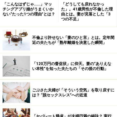
「こんなはずじゃ……」マッ
「どうしても戻れなかっ
チングアプリ婚がうまくいか
た」。41歳男性が不倫した理
ない“たった1つの理由”とは？
由とは。妻が見落とした「3
つの不足」
不倫より許せない「妻のひと言」とは。定年間
近の夫たちが「熟年離婚を決意した瞬間」
「120万円の督促状」に仰天。妻の“ありえな
い本性”を知った夫たちの「その後の行動」
ごぶさた夫婦が「そういう空気」を取り戻すに
は？ “脱セックスレス”への近道
「セパレート帰省」が夫婦円満の秘訣？ 実行