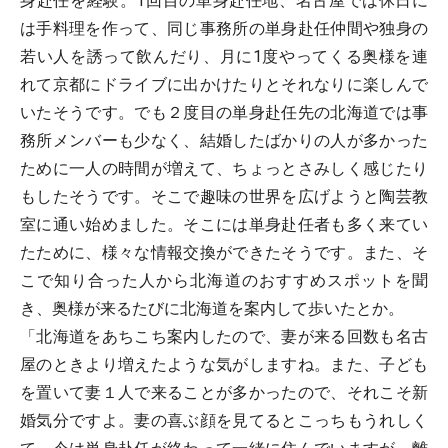
身赴任を経験。1回目の単身赴任地、名古屋では休日に
は手料理を作って、同じ事務所の単身赴任仲間や独身の
若い人を誘って飲んだり、月に1度やってくる奥様を連
れて京都にドライブに出かけたりとそれなりに楽しんで
いたそうです。でも２度目の単身赴任先の北海道では事
務所メンバーも少なく、結婚したばかりの人が多かった
ために一人の時間が増えて、ちょっとさみしく感じたり
もしたそうです。そこで趣味の世界を広げようと陶芸教
室に通い始めました。そこには単身赴任者も多く来てい
たために、様々な情報交換ができたそうです。また、そ
こで知り合った人から北海道のおすすめスポットを聞
き、奥様が来るたびに北海道を案内して歩いたとか。
「北海道をあちこち案内したので、妻が来る回数も名古
屋のときより増えたような気がしますね。また、子ども
を置いて妻１人で来ることが多かったので、それこそ新
婚気分ですよ。妻の喜ぶ顔を見てるとこっちもうれしく