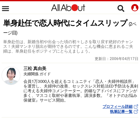
単身赴任で恋人時代にタイムスリップ
(2ペ
ージ目)
単身赴任は、新婚当初や出会った頃の初々しさを取り戻す絶好のチャン
ス！夫婦マンネリ脱出が期待できるのです。こんな機会に恵まれるご夫
婦は、単身赴任をポジティブにとらえましょう。
更新日：
2006年04月17日
三松 真由美
夫婦関係 ガイド
会員1万3000人を超えるコミュニティ「恋人・夫婦仲相談所」
を運営し、夫婦仲の改善、セックスレス対処法ED予防法を真剣
に考える夫婦仲コメンテーター。的確なアドバイスにファンが
多く、マスコミ取材や著書執筆、講演多数。『オトナのお悩み
保健室』サービス開始。
プロフィール詳細
執筆記事一覧