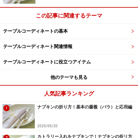
次ページ
は、レストランでのマナーです。
この記事に関連するテーマ
※記事内容は執筆時点のものです。最新の内容をご確認くださ
い。
テーブルコーディネートの基本
テーブルコーディネート関連情報
次のページへ
1
/
4
テーブルコーディネートに役立つアイテム
他のテーマも見る
人気記事ランキング
ナプキンの折り方！基本の薔薇（バラ）と応用編
1
2020/05/20
カトラリー入れをナプキンで！ナプキンの折リ方
2