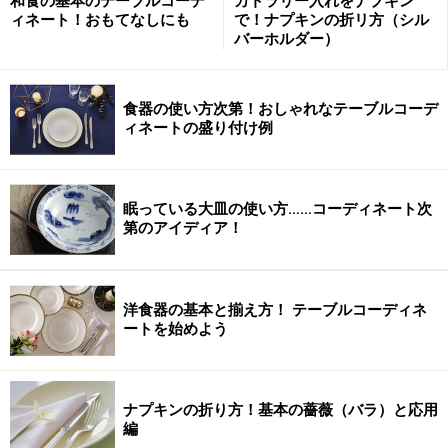
和食の基本のテーブルコーデ
カトラリー入れをナプキン
にも感謝の気持ちをもちたいものです。
ィネート！おもてなしにも
で！ナプキンの折リ方（シル
バーホルダー）
自然と人に感謝しましょう
食器の使い方次第！おしゃれなテーブルコーデ
ィネートの盛り付け例
自然が、野菜を育ててくれているのです。私たちが食べ
ている、牛肉・豚肉・とり肉・魚も、自然のなかで生き
ているものです。私たちは、その命をいただいて、その
眠っている大皿の使い方……コーディネート次
命から栄養をとり、力にしているのです。「いただきま
第のアイディア！
す」という言葉は、そのような命をいただくということ
なのです。だから、命ある食べものを大切にしなくては
いけないのです。また、その食べものは多くの人の手を
洋食器の基本と揃え方！ テーブルコーディネ
ートを始めよう
経て私たちの口に入ります。食べものの生産や加工、流
通にたずさわる人、料理をつくってくださったかたな
ど、多くの人びとにも感謝しましょう。
ナプキンの折り方！基本の薔薇（バラ）と応用
編