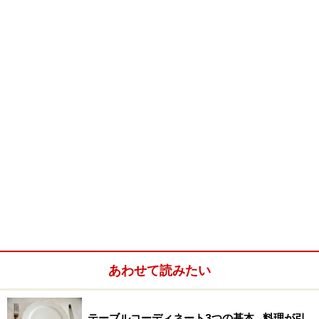
う堀井さんのお話からはじまりました。 以下に堀井さん
のお話をまとめましたので、子供さんがいらっしゃる方
はぜひご一緒にご覧ください。
食事をいただくときには「感謝の心」が大
切です
テーブルは、白い色のテーブルクロスを使いフォーマルに
セットされています。画面をクリックすると拡大画面が見
られます。
あわせて読みたい
テーブルコーディネート3つの基本…料理が引