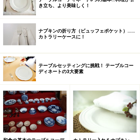
き立ち、より美味しく！
ナプキンの折り方（ビュッフェポケット）……
カトラリーケースに！
皆さんは日本に生まれて、しあわせな環境にいることに
感謝しましょう。世界には、食料が不足して食事を満足
テーブルセッティングに挑戦！ テーブルコー
にとることができずに、お腹をすかしている人がたくさ
ディネートの3大要素
んいるということを忘れてはいけません。
健康に感謝しましょう
病気のため、点滴で栄養をとっている人もいます。皆さ
んは健康なのでおいしい物をたくさん食べて、食べもの
から栄養をとることができます。自分が健康であること