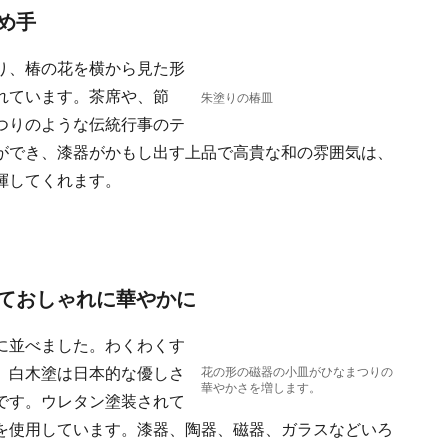
め手
り、椿の花を横から見た形
れています。茶席や、節
朱塗りの椿皿
つりのような伝統行事のテ
ができ、漆器がかもし出す上品で高貴な和の雰囲気は、
揮してくれます。
ておしゃれに華やかに
に並べました。わくわくす
。白木塗は日本的な優しさ
花の形の磁器の小皿がひなまつりの
華やかさを増します。
です。ウレタン塗装されて
を使用しています。漆器、陶器、磁器、ガラスなどいろ