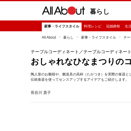
暮らし
家事・ライフスタイル
料理レシピ
冠婚葬祭
生
All About
暮らし
家事・ライフスタイル
テー
テーブルコーディネート
／テーブルコーディネー
おしゃれなひなまつりの
陶人形のお雛様や、雛道具の高杯（たかつき）を実際の食器と
伝統食器を使ってセンスアップするアイデアもご紹介します。
長谷川 貴子