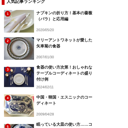
人気記事ランキング
ナプキンの折り方！基本の薔薇
1
（バラ）と応用編
2020/05/20
マリーアントワネットが愛した
2
矢車菊の食器
2007/01/30
食器の使い方次第！おしゃれな
3
テーブルコーディネートの盛り
付け例
2024/02/11
中国・韓国・エスニックのコー
4
ディネート
2009/04/28
眠っている大皿の使い方……コ
5