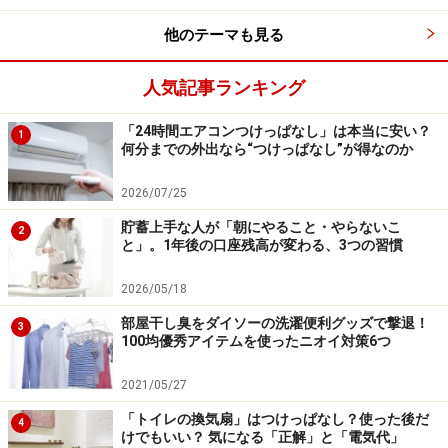
他のテーマも見る
人気記事ランキング
「24時間エアコンつけっぱなし」は本当に安い？
1
何分までの外出なら“つけっぱなし”が得なのか
2026/07/25
貯蓄上手な人が「朝にやること・やらないこ
2
と」。1年後の口座残高が変わる、3つの習慣
2026/05/18
部屋干し臭をダイソーの洗濯便利グッズで撃退！
3
100均優秀アイテムを使ったニオイ対策6つ
2021/05/27
「トイレの換気扇」はつけっぱなし？使った後だ
4
けでもいい？ 気になる「正解」と「電気代」