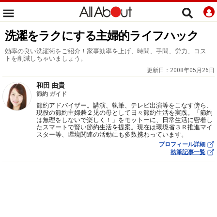
洗濯をラクにする主婦的ライフハック
効率の良い洗濯術をご紹介！家事効率を上げ、時間、手間、労力、コス
トを削減しちゃいましょう。
更新日：
2008年05月26日
和田 由貴
節約 ガイド
節約アドバイザー。講演、執筆、テレビ出演等をこなす傍ら、
現役の節約主婦兼２児の母として日々節約生活を実践。「節約
は無理をしないで楽しく！」をモットーに、日常生活に密着し
たスマートで賢い節約生活を提案。現在は環境省３Ｒ推進マイ
スター等、環境関連の活動にも多数携わっています。
プロフィール詳細
執筆記事一覧