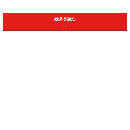
の効率を上げれば、時間、手間、労力の節約にもなる
上、コスト削減にもつながる部分がかなりあります。
続きを読む
そこで「主婦的ライフハック」と題しまして、今回は家
事効率が良くなる
「洗濯術」
をご紹介します。
【関連リンク】
掃除をラクにする主婦的ライフハック
ゴミ捨てをラクにする主婦的ライフハック