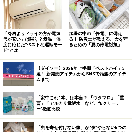
洗濯機に衣類を入れる際にもちょっと一工夫しておくこ
とで手間が省けます。
ボタンのあるシャツの場合は、胸の辺りのボタンに袖の
ボタンホールをとめて洗濯してみてください。洗い上が
「冷房よりドライの方が電気
猛暑の中の「停電」に備え
代が安い」は誤り!? 気温・湿
る！ 防災士が教える、命を守
ったとき袖がほかの衣類と絡まることがなくなります。
度に応じた“ベストな運転モー
るための「夏の停電対策」
ド”とは
ランジェリーなどはネットに入れると思いますが、ハン
カチなどの小物類もネットにまとめて入れて洗うと、洗
【ダイソー】2026年上半期「ベストバイ」5
濯機から洗濯物を出すときにバラバラにならず便利で
選！ 新発売アイテムからSNSで話題のアイテ
ムまで
す。
「家中これ1本」は本当？ 「ウタマロ」「重
曹」「アルカリ電解水」など、“6クリーナ
洗濯物を早く乾かす極意とは？⇒
次のページ
ー”徹底比較
※記事内容は執筆時点のものです。最新の内容をご確認くださ
い。
「虫を寄せ付けない家」が“夜”やらない6つの