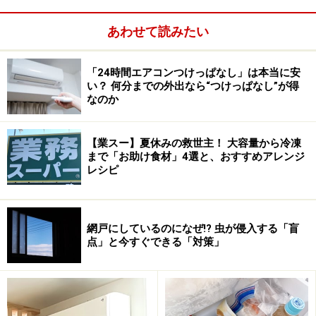
あわせて読みたい
「24時間エアコンつけっぱなし」は本当に安
い？ 何分までの外出なら“つけっぱなし”が得
洗濯は回数を少なく
なのか
【業スー】夏休みの救世主！ 大容量から冷凍
まで「お助け食材」4選と、おすすめアレンジ
衣類の絡みも家事効率低下の原因
レシピ
洗濯回数はご家族の構成や洗濯機のサイズによって異な
ると思いますが、極力回数が少なくてすむ方法を考える
網戸にしているのになぜ!? 虫が侵入する「盲
と良いですね。例えば白物、色物を分けて1日2回ずつ洗
点」と今すぐできる「対策」
濯をしているならば、1日目は白物だけ、2日目は色物だ
け、といったように日替わりにしてまとめ洗いをすると
回数が減らせます。