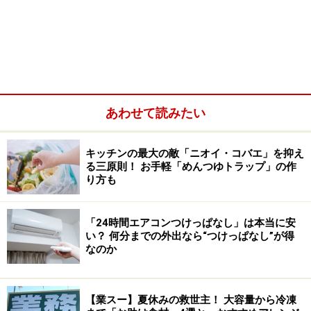
あわせて読みたい
キッチンの最大の敵「ニオイ・コバエ」を抑え
る三原則！ お手軽「めんつゆトラップ」の作
しかし、それは年月で決められているものではありませ
り方も
ん。
保温性や保冷性が極端に低くなってきたとき
が寿命
です。以下のようなときに真空二重構造が破損し、保温
「24時間エアコンつけっぱなし」は本当に安
性や保冷性が低下してしまいます。
い？ 何分までの外出なら“つけっぱなし”が得
なのか
・落としたりぶつけたりして、溶接部が破損するなどし
たとき
【業スー】夏休みの救世主！ 大容量から冷凍