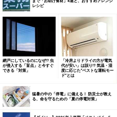
・お手入れ不足や間違ったお手入れ方法で、内部が腐食
まで「お助け食材」4選と、おすすめアレンジ
レシピ
してしまったとき
パッキンの寿命は1年
パッキンは1年を目安に交換
網戸にしているのになぜ!? 虫
「冷房よりドライの方が電気
ステンレスボトル自体の寿命は前述したとおりですが、
が侵入する「盲点」と今すぐ
代が安い」は誤り!? 気温・湿
できる「対策」
度に応じた“ベストな運転モー
パッキンには年月で決められた寿命があります。
ド”とは
真空二重構造のステンレスボトルにはパッキンが使われ
ているものがほとんど。どのメーカーも、パッキンは1
猛暑の中の「停電」に備える！ 防災士が教え
る、命を守るための「夏の停電対策」
年を目安に交換することを推奨しています。そのため、
ボトルを長く使いたいのであれば、パッキンを単品で購
入できるメーカーのものがおすすめです。購入する前に