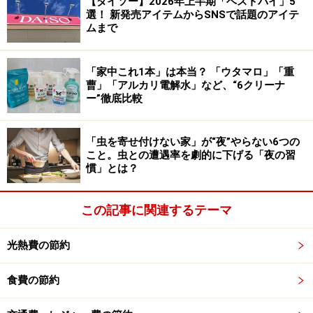
【ダイソー】2026年上半期「ベストバイ」5
選！ 新発売アイテムからSNSで話題のアイテ
製品番号を調べ、そのボトルにあうパッキンが購入でき
ムまで
るかどうか、検索するといいでしょう。
「家中これ1本」は本当？ 「ウタマロ」「重
曹」「アルカリ電解水」など、“6クリーナ
真空二重構造のステンレスボトルを長く使
ー”徹底比較
うためには？
真空二重構造のステンレスボトルを長く使うためには、
「虫を寄せ付けない家」が“夜”やらない6つの
こと。虫との遭遇率を劇的に下げる「夜の習
正しいお手入れが必要です。以下の5つの点に注意して
慣」とは？
お手入れをするのがいいでしょう。
この記事に関連するテーマ
▼毎回、柔らかいスポンジで洗う
当たり前のことですが、使ったら必ず洗うようにしまし
光熱費の節約
ょう。その際に、硬いたわしのようなものではなく、柔
らかいスポンジでボトルの内部まで洗います。洗剤は、
食費の節約
中性の食器洗い用洗剤を使ってください。洗う際は、パ