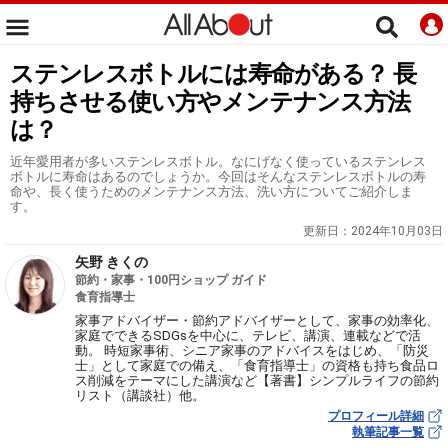
ステンレスボトルには寿命がある？ 長
持ちさせる使い方やメンテナンス方法
は？
近年愛用者が多いステンレスボトル。なにげなく使っているステンレス
ボトルに寿命はあるのでしょうか。今回はそんなステンレスボトルの寿
命や、長く使うためのメンテナンス方法、洗い方についてご紹介しま
す。
更新日：
2024年10月03日
矢野 きくの
節約・家事・100円ショップ ガイド
食育指導士
家事アドバイザー・節約アドバイザーとして、家事の効率化、
家庭でできるSDGsを中心に、テレビ、講演、連載などで活
動。 時短家事術、シニア家事のアドバイスをはじめ、「防災
士」として家庭での備え、「食育指導士」の資格も持ち食品ロ
ス削減をテーマにした講演など【著書】シンプルライフの節約
リスト（講談社）他。
プロフィール詳細
執筆記事一覧