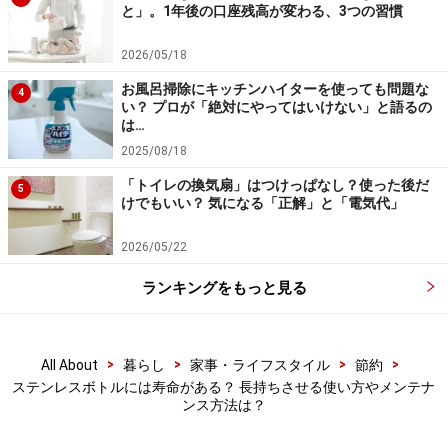
おきしてください。
と」。1年後の口座残高が変わる、3つの習慣
2026/05/18
酸素系漂白剤の分量は、使っている製品の取扱説明書に
お風呂掃除にキッチンハイターを使っても問題な
従ってください。また、酸素系漂白剤を入れたときは
決
4
い？ プロが「絶対にやってはいけない」と語るの
してふたをしない
ようにしてください。
は…
2025/08/18
漬けおき後はよく水洗いした後に、しっかりと乾燥させ
「トイレの換気扇」はつけっぱなし？使った後だ
5
けでもいい？ 気になる「正解」と「電気代」
ます。
2026/05/22
▼水滴の跡などがついたとき
ランキングをもっと見る
洗い方、乾燥の仕方によっては水滴の跡がついたり、ザ
ラザラとした状態になったりすることがあります。これ
は水道水のカルキがこびりついてしまったものです。
>
>
>
>
All About
暮らし
家事・ライフスタイル
節約
ステンレスボトルには寿命がある？ 長持ちさせる使い方やメンテナ
ステンレスボトルのメーカー「サーモス」によると、こ
ンス方法は？
のような場合は、ぬるま湯500ミリリットルに対して、