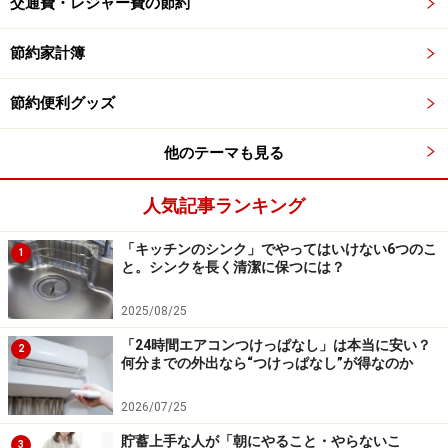
交通費・レジャー費の節約
ッキンを全て外して洗ってくださいね。
節約家計簿
▼しっかりと乾燥させる
節約便利グッズ
しっかりと乾燥させることも重要
他のテーマも見る
ボトルもパッキンも洗ったら完全に乾かしてください。
人気記事ランキング
中が濡れたままだとサビなどが発生し、ボトルの破損に
つながります。
「キッチンのシンク」でやってはいけない6つのこ
1
と。シンクを長く清潔に保つには？
▼茶渋や汚れが染み付いたとき
2025/08/25
ボトルの本体内部やふた、パッキンなどに茶渋や変色な
「24時間エアコンつけっぱなし」は本当に安い？
どの汚れが見られる場合は、酸素系漂白剤を使います。
2
何分までの外出なら“つけっぱなし”が得なのか
ボトル本体内部の場合はボトル自体に酸素系漂白剤とお
湯を入れて、パッキンなどのパーツの場合はプラスチッ
2026/07/25
ク容器などにお湯と酸素系漂白剤を入れて、約30分漬け
貯蓄上手な人が「朝にやること・やらないこ
3