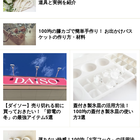
道具と実例を紹介
100均の籐カゴで簡単手作り！ お出かけバス
ケットの作り方・材料
【ダイソー】売り切れる前に
蓋付き製氷皿の活用方法！
買っておきたい！ 「節電の
100均の蓋付き製氷皿の使い
冬」の最強アイテム5選
方3選
落ちない快感！100均「S字フック」の活用法