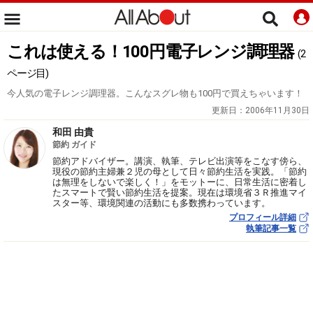
これは使える！100円電子レンジ調理器
(2
ページ目)
今人気の電子レンジ調理器。こんなスグレ物も100円で買えちゃいます！
更新日：
2006年11月30日
和田 由貴
節約 ガイド
節約アドバイザー。講演、執筆、テレビ出演等をこなす傍ら、
現役の節約主婦兼２児の母として日々節約生活を実践。「節約
は無理をしないで楽しく！」をモットーに、日常生活に密着し
たスマートで賢い節約生活を提案。現在は環境省３Ｒ推進マイ
スター等、環境関連の活動にも多数携わっています。
プロフィール詳細
執筆記事一覧