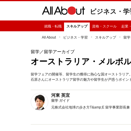
ビジネス・学
就職・転職
スキルアップ
資格・スクール
起業
All About
ビジネス・学習
スキルアップ
留学
留学
／留学アーカイブ
オーストラリア・メルボ
留学フェアの開催等、留学生の獲得に熱心な国オーストラリア
石原さんにオーストラリア留学の魅力や留学生が戸惑うポイン
河東 英宜
留学 ガイド
元株式会社地球の歩き方T&amp;E 留学事業部