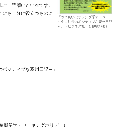
非ご一読願いたい本です。
々にも十分に役立つものに
『つれあいはオランダ系オージー
～タコ社長のポジティブな豪州日記
～』（ビジネス社 石原敏郎著）
のポジティブな豪州日記～』
bout 短期留学・ワーキングホリデー）