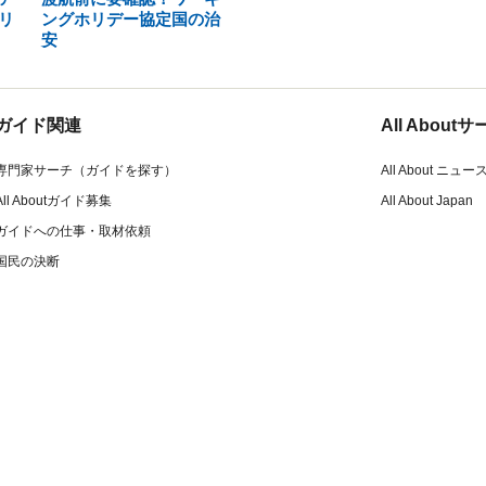
リ
ングホリデー協定国の治
安
ガイド関連
All Abou
専門家サーチ（ガイドを探す）
All About ニュー
All Aboutガイド募集
All About Japan
ガイドへの仕事・取材依頼
国民の決断