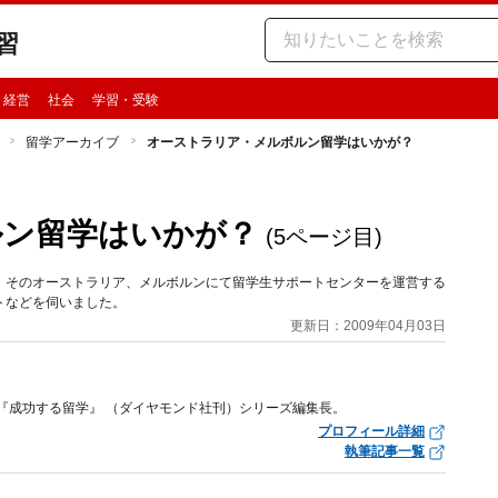
習
・経営
社会
学習・受験
留学アーカイブ
オーストラリア・メルボルン留学はいかが？
ルン留学はいかが？
(5ページ目)
。そのオーストラリア、メルボルンにて留学生サポートセンターを運営する
トなどを伺いました。
更新日：2009年04月03日
長兼『成功する留学』 （ダイヤモンド社刊）シリーズ編集長。
プロフィール詳細
執筆記事一覧