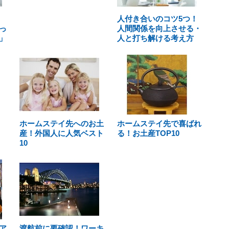
人付き合いのコツ5つ！
っ
人間関係を向上させる・
」
人と打ち解ける考え方
ホームステイ先へのお土
ホームステイ先で喜ばれ
産！外国人に人気ベスト
る！お土産TOP10
10
ア
渡航前に要確認！ワーキ