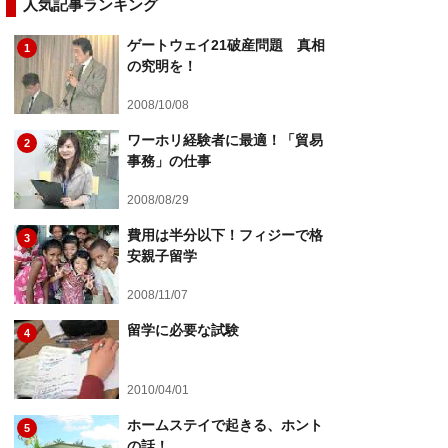
人気記事ランキング
ゲートウェイ21破産問題 真相
1
の究明を！
2008/10/08
ワーホリ経験者に最適！「貿易
2
事務」の仕事
2008/08/29
費用は半分以下！フィジーで格
3
安親子留学
2008/11/07
留学に必要な試験
4
2010/04/01
ホームステイで起きる、ホント
5
の話！