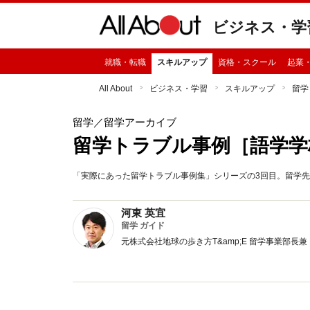
ビジネス・学
就職・転職
スキルアップ
資格・スクール
起業
All About
ビジネス・学習
スキルアップ
留学
留学
／留学アーカイブ
留学トラブル事例［語学学
「実際にあった留学トラブル事例集」シリーズの3回目。留学
河東 英宜
留学 ガイド
元株式会社地球の歩き方T&amp;E 留学事業部