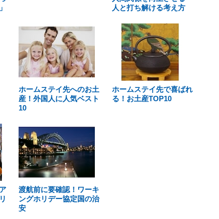
」
人と打ち解ける考え方
ホームステイ先へのお土
ホームステイ先で喜ばれ
産！外国人に人気ベスト
る！お土産TOP10
10
ア
渡航前に要確認！ワーキ
リ
ングホリデー協定国の治
安