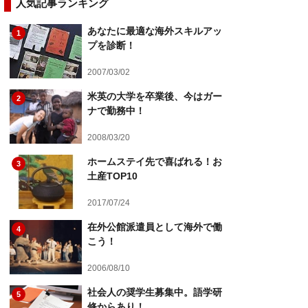
人気記事ランキング
あなたに最適な海外スキルアッ
1
プを診断！
2007/03/02
米英の大学を卒業後、今はガー
2
ナで勤務中！
2008/03/20
ホームステイ先で喜ばれる！お
3
土産TOP10
2017/07/24
在外公館派遣員として海外で働
4
こう！
2006/08/10
社会人の奨学生募集中。語学研
5
修からあり！