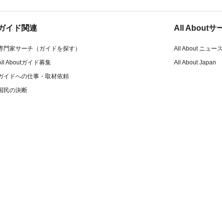
ガイド関連
All Abou
専門家サーチ（ガイドを探す）
All About ニュー
All Aboutガイド募集
All About Japan
ガイドへの仕事・取材依頼
国民の決断