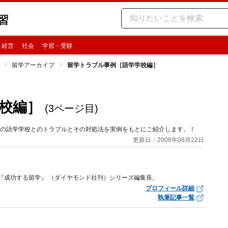
習
・経営
社会
学習・受験
留学アーカイブ
留学トラブル事例［語学学校編］
校編］
(3ページ目)
先の語学学校とのトラブルとその対処法を実例をもとにご紹介します。！
更新日：2008年08月22日
長兼『成功する留学』 （ダイヤモンド社刊）シリーズ編集長。
プロフィール詳細
執筆記事一覧