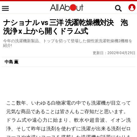
ナショナル vs 三洋 洗濯乾燥機対決 泡
洗浄 x 上から開くドラム式
今年の洗濯機新製品、トップを切って登場した個性派洗濯乾燥機2機種を
紹介!
更新日：
2002年04月29日
中島 薫
ここ数年、いわゆる白物家電の中でも洗濯機が目立って
元気な商品であることは皆さんもご存知だと思います。
ドラム式や遠心力に始まり、軟水や超音波、イオン洗
浄、そして昨年は洗剤を使わずに洗濯が出来る洗剤ゼロ