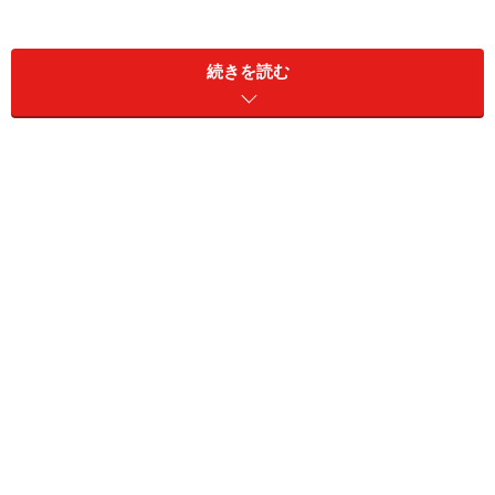
のケースがあります。
続きを読む
「宅配便です」というのでドアを開けたら、無理矢理に
景品をくれて何ヶ月分も読みもしない購読の契約書にハ
ンコを押す羽目になってしまったという場合もありま
す。「宅配便」というのは今は頻繁に利用されており、
（実家から何か送ってくれたかな）（何か賞品が当たっ
たのかも）と、ついついドアを開けてしまうものです。
しかし、宅配便を装った「強盗事件」や、留守番の少女
を狙った「婦女暴行事件」も発生しています。「宅配便
といえばドアを開けてしまう」といった当たり前の心理
をついた悪質な行為です。
予期していない宅配便であれば緊急であることは考えら
れませんから（緊急なら差出人から電話連絡の１本も事