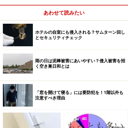
前にいれるはずです）、ひとり暮らしの女性や留守番中
あわせて読みたい
の子どもなど、玄関ドアを開けることに不安を感じる人
もいるでしょう。
ホテルの自室にも侵入される？サムターン回し
しかし、どの家もいつでも誰かが必ず在宅しているとい
とセキュリティチェック
うわけでもないという事情は業務上理解しているはずで
すから、あえて不在を装うことによって「不在票」を見
雨の日は泥棒被害にあいやすい？侵入被害を招
てから、営業所に電話をして差出人や品物の確認をして
く空き巣日和とは
から日時を指定して届けてもらうようにするという慎重
さが安全と安心を確かなものにするでしょう。またはイ
ンターホン越しに「誰から何が届いたのでしょうか」と
「窓を開けて寝る」には要防犯を！1階以外も
差出人の名前を確認することが大切です。
注意すべき理由
とくに夜間の「ピンポーン」は、まずそんな時間にたず
ねてくるなど非常識です。うっかり「はい」と答えてし
まうと「○×さんじゃないですか」などと誰かを訪ねて部