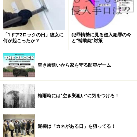
屋を間違ったというようで「違いますよ」「あ、すみま
せん」と、一見何もなかったかのようですが、それはそ
の部屋の住人がいるかいないかを確認していたのかもし
れません。
「1ドア2ロックの日」彼女に
犯罪情勢に見る侵入犯罪の今
何が起こったか？
と“補助錠”対策
また、「はーい」と答えた声が女性のものであったなら
（この部屋は女が住んでいるな）とバレてしまいます。
やはり予期していない来訪者にはいったん不在を装うこ
空き巣狙いから家を守る防犯ゲーム
とが無難なようです。
梅雨時には“空き巣狙い”に気をつけろ！
→自分を守るコツ／関連ガイド記事
※記事内容は執筆時点のものです。最新の内容をご確認くださ
泥棒は「カネがある日」を狙ってる！
い。