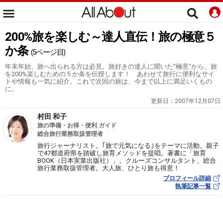
200%旅を楽しむ～達人直伝！旅の極意５
か条
(5ページ目)
年末年始、旅へ出られる方は必見。旅好きの達人に聞いた“極意“から、旅
を200%楽しむための５か条を伝授します！ あわせて旅行に便利なサイ
トや情報も一気に紹介。これで次回の旅は、今まで以上に満足いくもの
に。
更新日：
2007年12月07日
村田 和子
旅の準備・お得・便利 ガイド
総合旅行業務取扱管理者
旅行ジャーナリスト。｢旅で元気になる｣をテーマに活動。親子
で47都道府県を踏破し旅育メソッドを提唱。著書に「旅育
BOOK（日本実業出版社）」。クルーズコンサルタント、総合
旅行業務取扱管理者。大人旅、ひとり旅も得意！
プロフィール詳細
執筆記事一覧