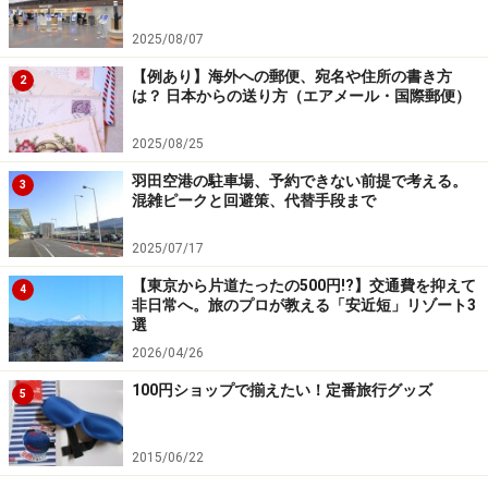
2025/08/07
【例あり】海外への郵便、宛名や住所の書き方
2
は？ 日本からの送り方（エアメール・国際郵便）
2025/08/25
羽田空港の駐車場、予約できない前提で考える。
3
混雑ピークと回避策、代替手段まで
2025/07/17
【東京から片道たったの500円!?】交通費を抑えて
4
非日常へ。旅のプロが教える「安近短」リゾート3
選
2026/04/26
100円ショップで揃えたい！定番旅行グッズ
5
2015/06/22