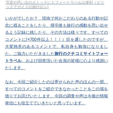
写真や思い出のストックにもフォートラベルは便利（クリ
ックでガイドの旅行記へ)
いかがでしたか？ 現地で何かこだわりのある行動や記
念に残ることをしたり、帰宅後も旅行の感動を思い出せ
るよう記録に残したり、その方法は様々です。すべての
コメントに(※700件以上！！！）目を通したのですが、
大変熱意のあるコメントで、私自身も勉強になりまし
た。ご協力いただきました
旅行のクチコミサイトフォー
トラベル
、および回答頂いた会員の皆様に心より感謝い
たします。
なお、今回ご紹介したのは寄せられた声のほんの一部。
すべてのコメントをご紹介できなかったことをこの場を
借りてお詫びいたします。今回の調査や声は今後の情報
発信にも役立てていきたいと思っています。