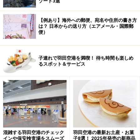
ゾート3選
【例あり】海外への郵便、宛名や住所の書き方
は？ 日本からの送り方（エアメール・国際郵
便）
子連れで羽田空港を満喫！ 待ち時間も楽しめ
るスポット＆サービス
混雑する羽田空港のチェック
羽田空港の最新お土産・お菓
インや保安検査場をスムーズ
子8選！ 2025年発売の新商品