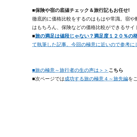
■
保険や宿の底値チェック＆旅行記もお任せ!
徹底的に価格比較をするのはもはや常識。宿や
はもちろん、保険などの価格比較ができるサイ
■
旅の満足は値段じゃない？満足度１２０％の
て執筆した記事。今回の極意に近いので参考に
■旅の極意～旅行者の生の声は＞＞
こちら
■次ページでは
成功する旅の極意４～旅先編
を