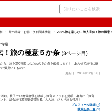
利
旅の準備・お得・便利関連情報
200%旅を楽しむ～達人直伝！旅の極意
連情報
直伝！旅の極意５か条
(3ページ目)
“から、旅を200%楽しむための５か条を伝授します！ あわせて旅行に便
上に満足いくものに。
更新日：2007年12月07日
に活動。親子で47都道府県を踏破し旅育メソッドを提唱。著書に「旅育
タント、総合旅行業務取扱管理者。大人旅、ひとり旅も得意！
プロフィール詳細
執筆記事一覧