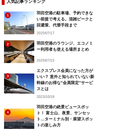
人気記事ランキング
羽田空港の駐車場、予約できな
1
い前提で考える。混雑ピークと
回避策、代替手段まで
2025/07/17
羽田空港のラウンジ、エコノミ
2
ー利用者も使える場所まとめ
2025/07/15
エクスプレス会員になった方が
3
いい？ 意外と知られていない新
幹線のお得な“会員限定”サービ
スとは
2023/10/18
羽田空港の絶景ビュースポッ
4
ト！ 富士山、夜景、サンセッ
ト…ターミナル別・展望スポッ
トの楽しみ方