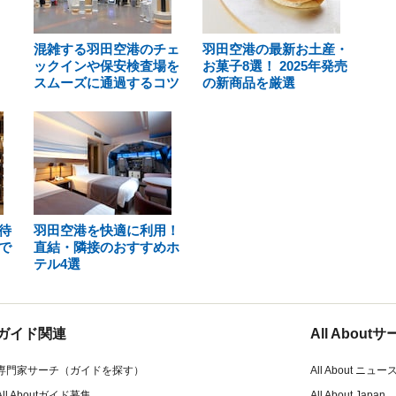
混雑する羽田空港のチェ
羽田空港の最新お土産・
ックインや保安検査場を
お菓子8選！ 2025年発売
スムーズに通過するコツ
の新商品を厳選
待
羽田空港を快適に利用！
で
直結・隣接のおすすめホ
テル4選
ガイド関連
All Abou
専門家サーチ（ガイドを探す）
All About ニュー
All Aboutガイド募集
All About Japan