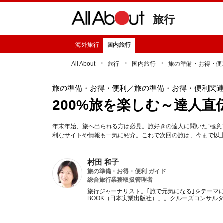
旅行
海外旅行
国内旅行
All About
旅行
国内旅行
旅の準備・お得・便
旅の準備・お得・便利
／旅の準備・お得・便利関
200%旅を楽しむ～達人
年末年始、旅へ出られる方は必見。旅好きの達人に聞いた“極意
利なサイトや情報も一気に紹介。これで次回の旅は、今まで以
村田 和子
旅の準備・お得・便利 ガイド
総合旅行業務取扱管理者
旅行ジャーナリスト。｢旅で元気になる｣をテーマ
BOOK（日本実業出版社）」。クルーズコンサル