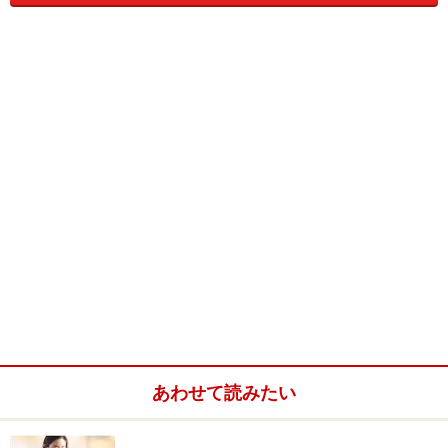
そうは言っても、どんな雰囲気なの？ とお思いの方はご
安心下さい。次の項目では、ベリーダンスの魅力を探る
べく「クラブモニカ」の体験レッスンを受けてきまし
た！くびれを作る動きとはいったい!?
メリハリボディになれる!? ベリーダンス体
あわせて読みたい
験レポート