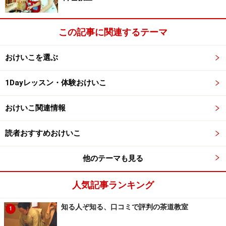
踊りで魅力や個性を構築することが大切と教えてくれま
した。
この記事に関連するテーマ
おけいこを選ぶ
綺麗なくびれ作りに欠かせない動きを発見！
1Dayレッスン・体験おけいこ
ベリーダンス生活を取り入れて、美味しいものを普通に
おけいこ関連情報
食べられるのなら、無理なダイエットをするよりも断然
美しいボディが手に入りますよね。
読者おすすめおけいこ
ガイドも、女性らしさを発揮できる魅力的なダンスだと
体感！
次のページ
では、「クラブモニカ」の特徴とスク
他のテーマも見る
ールの詳細をお伝えいたします。
人気記事ランキング
※記事内容は執筆時点のものです。最新の内容をご確認くださ
い。
知る人ぞ知る、口コミで評判の茶道教室
1