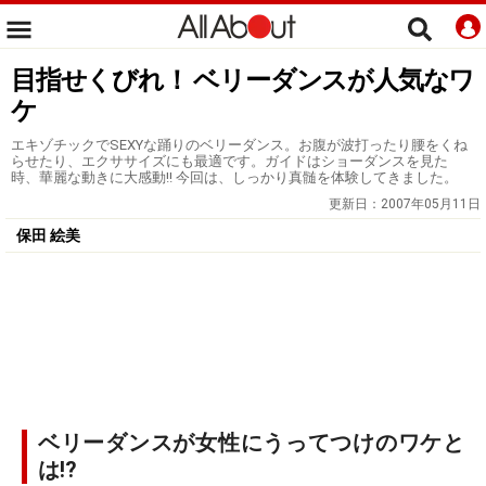
目指せくびれ！ ベリーダンスが人気なワ
ケ
エキゾチックでSEXYな踊りのベリーダンス。お腹が波打ったり腰をくね
らせたり、エクササイズにも最適です。ガイドはショーダンスを見た
時、華麗な動きに大感動!! 今回は、しっかり真髄を体験してきました。
更新日：
2007年05月11日
保田 絵美
ベリーダンスが女性にうってつけのワケと
は!?