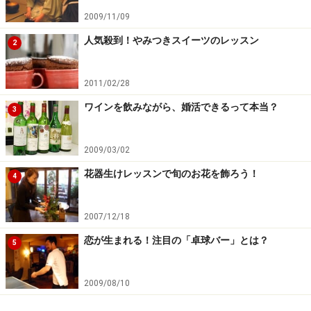
次のページへ
1
/
2
2009/11/09
人気殺到！やみつきスイーツのレッスン
2
2011/02/28
ワインを飲みながら、婚活できるって本当？
3
2009/03/02
花器生けレッスンで旬のお花を飾ろう！
4
2007/12/18
恋が生まれる！注目の「卓球バー」とは？
5
2009/08/10