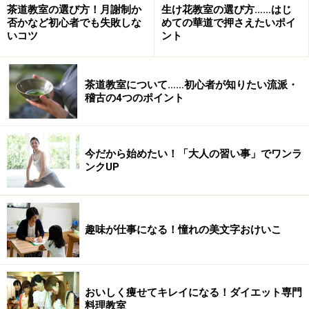
茶道教室の選び方！月謝制か
生け花教室の選び方……はじ
否かなど初心者でも失敗しな
めての華道で押さえたいポイ
いコツ
ント
ジルを両手に持ちヒップスカーフを腰に巻いたら、一人
ひとりの個性もUP。更に、手先の動きや腰の動きが加わ
茶道教室について……初心者が知りたい流派・
ると、華麗な女性へと変身していきます。
稽古の4つのポイント
今だから始めたい！「大人の習い事」でワンラ
ンクUP
鏡を見ながら自分の魅力や個性を引き出します！
骨盤で踊るベリーダンスの基本は、おしりをキュッと引
き締めること。しっかりマスターしたら嬉しい効果が期
趣味が仕事になる！憧れの美文字おけいこ
待できます。例えば、お尻の位置が高くなったり、くび
れが出来たり……。また、内臓の筋肉が増えることで女性
ホルモンに働きかけ、月経痛や生理不順が治った生徒さ
おいしく痩せてキレイになる！ダイエット専門
んも多いそう。先生は他人と比べたりしないで、自分の
料理教室