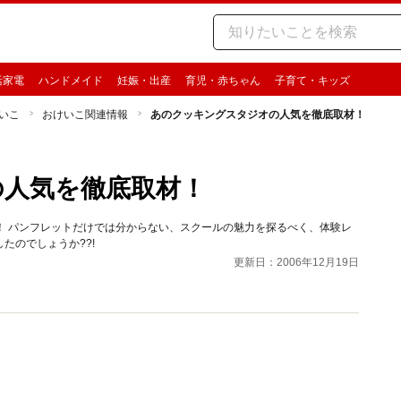
活家電
ハンドメイド
妊娠・出産
育児・赤ちゃん
子育て・キッズ
いこ
おけいこ関連情報
あのクッキングスタジオの人気を徹底取材！
の人気を徹底取材！
！ パンフレットだけでは分からない、スクールの魅力を探るべく、体験レ
たのでしょうか??!
更新日：2006年12月19日