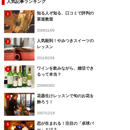
人気記事ランキング
知る人ぞ知る、口コミで評判の
1
茶道教室
2009/11/09
人気殺到！やみつきスイーツの
2
レッスン
2011/02/28
ワインを飲みながら、婚活でき
3
るって本当？
2009/03/02
花器生けレッスンで旬のお花を
4
飾ろう！
2007/12/18
恋が生まれる！注目の「卓球バ
5
ー」とは？