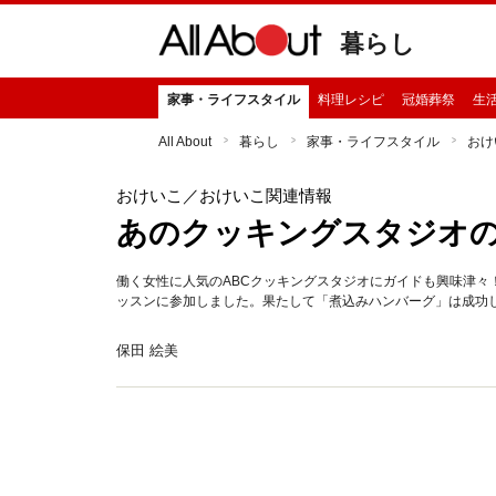
暮らし
家事・ライフスタイル
料理レシピ
冠婚葬祭
生
All About
暮らし
家事・ライフスタイル
おけ
おけいこ
／おけいこ関連情報
あのクッキングスタジオ
働く女性に人気のABCクッキングスタジオにガイドも興味津々
ッスンに参加しました。果たして「煮込みハンバーグ」は成功し
保田 絵美