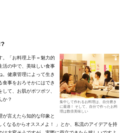
?
す。「お料理上手＝魅力的
生活の中で、美味しい食事
ね。健康管理によって生き
る食事をおろそかにはでき
をして、お肌がボツボツ、
んか？
集中して作れるお料理は、自分磨き
に最適！ そして、自分で作ったお料
理は数倍美味しい
理が言えたら知的な印象と
しくなるからオススメよ！ 」とか、私流のアイデアを持
のは大変そうですが、実際に両立できたら嬉しいですよ