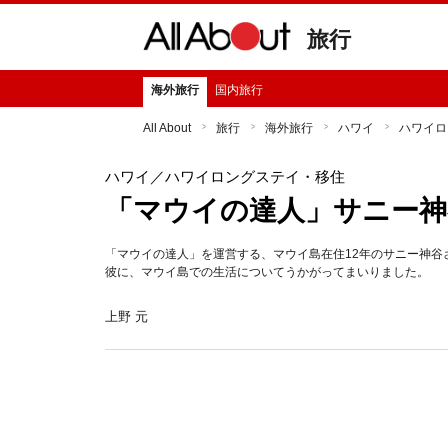
旅行
海外旅行
国内旅行
All About
旅行
海外旅行
ハワイ
ハワイロ
ハワイ
／ハワイロングステイ・移住
「マウイの達人」サニー神
「マウイの達人」を運営する、マウイ島在住12年のサニー神谷
彼に、マウイ島での生活についてうかがってまいりました。
上野 元