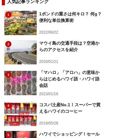
人気記事ランキング
1ポンドの重さは何キロ？ 何g？
1
便利な単位換算術
2022/06/22
マウイ島の交通手段は？空港か
2
らのアクセスを紹介
2020/01/21
「マハロ」「アロハ」の意味か
3
らはじめるハワイ語・ハワイ語
会話
2023/01/16
コスパ土産No.1！スーパーで買
4
えるハワイのコーヒー
2019/05/28
ハワイでショッピング！セール
5