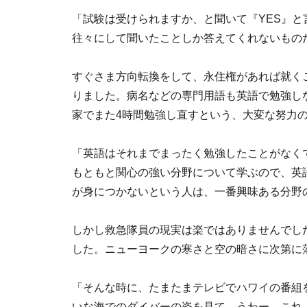
「試験は受けられますか、と聞いて『YES』
往々にして聞いたことしか答えてくれないもの
すぐさま方向転換をして、永住権があれば就く
りました。病名などの専門用語も英語で勉強し
家でまた4時間勉強し直すという、大変な努力
「英語はそれまでまったく勉強したことがなく
もともと関心の強い分野について学ぶので、英
が身につかないという人は、一番興味ある分野
しかし救急隊員の現実は楽ではありませんでし
した。ニューヨークの寒さと空の暗さに次第に
「そんな時に、たまたまテレビでハワイの番組
いな海でのダイバーの姿を見て、うわー、これ