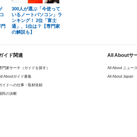
が
300人が選ぶ「今使って
コ
いるノートパソコン」ラ
ンキング！ 2位「富士
専門
通」、1位は？【専門家
の解説も】
ガイド関連
All Abou
専門家サーチ（ガイドを探す）
All About ニュー
All Aboutガイド募集
All About Japan
ガイドへの仕事・取材依頼
国民の決断