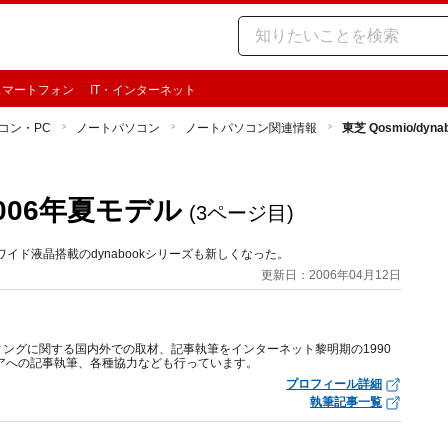
スマートフォン
IT・インターネット
コン・PC
ノートパソコン
ノートパソコン関連情報
東芝 Qosmio/dyn
 2006年夏モデル
(3ページ目)
イド液晶搭載のdynabookシリーズも新しくなった。
更新日：2006年04月12日
ングに関する国内外での取材、記事執筆をインターネット黎明期の1990
アへの記事執筆、各種協力なども行っています。
プロフィール詳細
執筆記事一覧