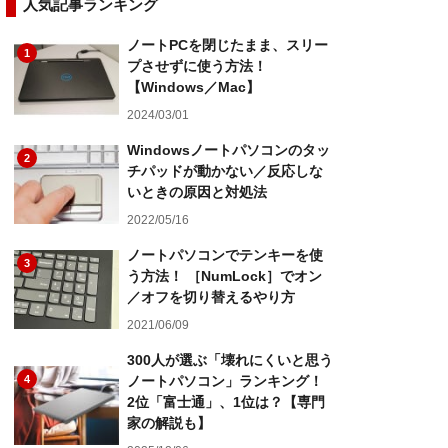
人気記事ランキング
ノートPCを閉じたまま、スリー
1
プさせずに使う方法！
【Windows／Mac】
2024/03/01
Windowsノートパソコンのタッ
2
チパッドが動かない／反応しな
いときの原因と対処法
2022/05/16
ノートパソコンでテンキーを使
3
う方法！ ［NumLock］でオン
／オフを切り替えるやり方
2021/06/09
300人が選ぶ「壊れにくいと思う
4
ノートパソコン」ランキング！
2位「富士通」、1位は？【専門
家の解説も】