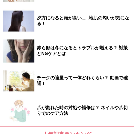
夕方になると頭が臭い……地肌の匂いが気にな
る！
赤ら顔は冬になるとトラブルが増える？ 対策
とNGケアとは
チークの適量って一体どれくらい？ 動画で確
認！
爪が割れた時の対処や補修は？ ネイルや爪切
りでのケア方法