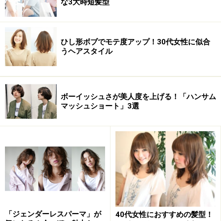
な3大時短髪型
ひし形ボブでモテ度アップ！30代女性に似合
うヘアスタイル
顔 型 卵、丸、四角
髪のクセ なし～強い
ボーイッシュさが美人度を上げる！「ハンサム
マッシュショート」3選
※記事内容は執筆時点のものです。最新の内容をご確認くださ
い。
次のページへ
1
/
2
「ジェンダーレスパーマ」が
40代女性におすすめの髪型！