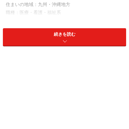
住まいの地域：九州・沖縄地方
職種：医療・看護・福祉系
職業：個人病院の看護師
雇用形態：正社員
続きを読む
勤務年数：10年以上
年収：700万円
現預金：650万円
「夏ボーナスは30万円予想。病院が3年連続
赤字で増額の見込みなし」
今回の投稿者は、個人病院の看護師として働く正社員
の、ノリノリさん。