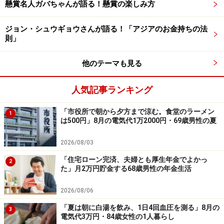
リさん。
懸賞名人ガバちゃんが語る！懸賞の楽しみ方
最後に、「このまま残り12～13年の定年まで過ごすこと
ジョン・シュウギョウさんが語る！「アジアのお金持ちの法
になるが、その後の生活を保障されていない。就職氷河
則」
期の時代に過ごしてきた。何かできる仕事が他にあるか
と言われたら何もないので、このまま甘んじて現職場に
他のテーマも見る
いるしかない」と語られていました。
人気記事ランキング
「市役所で朝から夕方まで涼む。食堂のラーメン
1
は500円」8月の電気代1万2000円・69歳男性の夏
2026/08/03
「住宅ローン完済、夫婦とも厚生年金でよかっ
2
た」月2万円貯金する68歳男性の年金生活
2026/08/06
「夏は朝に白湯を飲み、1日4回血圧を測る」8月の
3
電気代3万円・84歳女性の1人暮らし