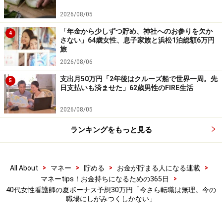
夏ボーナスに関するエピソードを募集中
2026/08/05
「年金から少しずつ貯め、神社へのお参りを欠か
4
さない」64歳女性、息子家族と浜松1泊総額6万円
旅
夏ボーナスに関するエピソードを
こちら
からぜひお寄せ
2026/08/06
ください。エピソードの採用で3000円分のAmazonギフ
支出月50万円「2年後はクルーズ船で世界一周。先
5
ト券をもれなくプレゼント
日支払いも済ませた」62歳男性のFIRE生活
ーーーーーーーーーーーーーーーー
2026/08/05
※本文カッコ内の回答者コメントは原文に準拠していま
ランキングをもっと見る
す
※エピソードは投稿者の当時のものです。現在とはサー
ビスや金額などの情報が異なることがございます
>
>
>
>
All About
マネー
貯める
お金が貯まる人になる連載
※投稿エピソードのため、内容の正確性を保証するもの
>
マネーtips！お金持ちになるための365日
ではございません
40代女性看護師の夏ボーナス予想30万円「今さら転職は無理。今の
職場にしがみつくしかない」
※記事内容は執筆時点のものです。最新の内容をご確認くださ