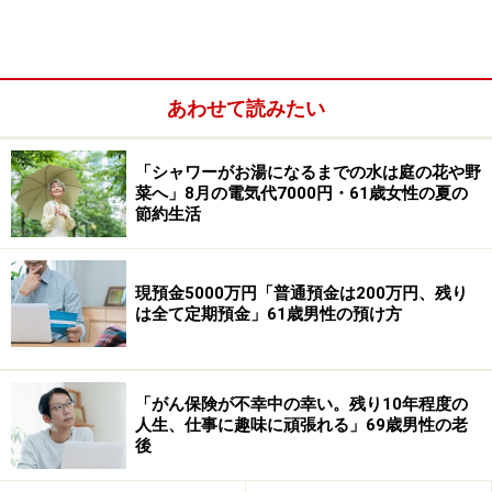
あわせて読みたい
「シャワーがお湯になるまでの水は庭の花や野
菜へ」8月の電気代7000円・61歳女性の夏の
節約生活
2026年の夏ボーナスについては「30万円」と予想。金額
は例年と比べて「あまり変わらなそう」とのことです。
現預金5000万円「普通預金は200万円、残り
その理由として「個人病院の人件費の高騰と医療受診控
は全て定期預金」61歳男性の預け方
えがあるので売上的には下がっている。銀行からの融資
を頼るしかない状況」のためと語っています。
「がん保険が不幸中の幸い。残り10年程度の
ちなみに、ここ4年の夏ボーナスは「毎年25万円前後」
人生、仕事に趣味に頑張れる」69歳男性の老
後
とほぼ横ばいで推移しています。