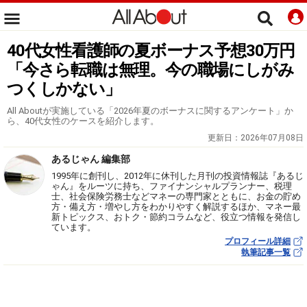
40代女性看護師の夏ボーナス予想30万円
「今さら転職は無理。今の職場にしがみ
つくしかない」
All Aboutが実施している「2026年夏のボーナスに関するアンケート」か
ら、40代女性のケースを紹介します。
更新日：
2026年07月08日
あるじゃん 編集部
1995年に創刊し、2012年に休刊した月刊の投資情報誌『あるじ
ゃん』をルーツに持ち、ファイナンシャルプランナー、税理
士、社会保険労務士などマネーの専門家とともに、お金の貯め
方・備え方・増やし方をわかりやすく解説するほか、マネー最
新トピックス、おトク・節約コラムなど、役立つ情報を発信し
ています。
プロフィール詳細
執筆記事一覧