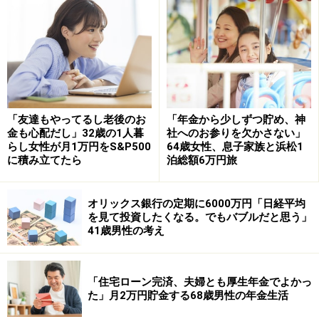
「今さら転職は無理。窓際族と言われても
しがみつくしかない」
今の仕事内容にボーナス額が見合っているかとの問いに
は、「見合っている」とノリノリさん。
その理由として「地方の個人病院で仕事内容としてはか
「友達もやってるし老後のお
「年金から少しずつ貯め、神
なり楽である。今さら転職は無理なので、窓際族と言わ
金も心配だし」32歳の1人暮
社へのお参りを欠かさない」
らし女性が月1万円をS&P500
64歳女性、息子家族と浜松1
れてもいいので今の職場にしがみつくしかないと思って
に積み立てたら
泊総額6万円旅
いる。ボーナスがなければ職場を去るだけであるが」と
コメント。
オリックス銀行の定期に6000万円「日経平均
を見て投資したくなる。でもバブルだと思う」
職場の同僚とボーナスの話題になることはないそうで、
41歳男性の考え
「個別の雇用契約のためそれぞれ査定も違う。地方の個
人病院になると、ボーナスは経営者の気分次第というと
ころがある。（上司からは）ボーナスがあるだけでもあ
「住宅ローン完済、夫婦とも厚生年金でよかっ
た」月2万円貯金する68歳男性の年金生活
りがたいと思っていただきたいという発言があった」と