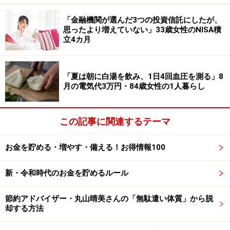
語っています。
「金融機関が選んだ3つの投資信託にしたが、
「ボーナスは税金とインプラントで消え
思ったより増えていない」33歳女性のNISA積
立4カ月
る。定年後の保障がない」
今回のボーナスの使い道は「固定資産税7万5600円、自
「夏は朝に白湯を飲み、1日4回血圧を測る」8
動車税3万4500円、軽自動車税1万800円。住宅ローンの
月の電気代3万円・84歳女性の1人暮らし
金利が上がったため年末に少しずつ繰上返済を予定して
いる。将来的にインプラントで50万円かかる予定で、現
この記事に関連するテーマ
在1本だけデンチャー（入れ歯）を作っているが、それ
だけでも6万円ほどかかる。税金などを払えばマイナ
お金を貯める・増やす・備える！お得情報100
ス」と語っています。
ボーナスの使い道には最近の物価高も影響しているそう
新・令和時代のお金を貯めるルール
で、「食費がかなり大きく値上がりを感じる。景気が上
節約アドバイザー・丸山晴美さんの「無駄遣い体質」から脱
がったとはまったく思っていない。旅行に出掛けるより
却する方法
日常の生活を充実させることを優先している」とノリノ