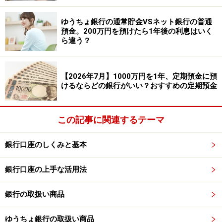
・預入金額：100万円以上
ゆうちょ銀行の通常貯金VSネット銀行の普通
・500万円を預けた場合の2年後の受取利息（税引き
預金。200万円を預けたら1年後の利息はいく
後）：約12万3512円
ら違う？
優遇金利は1年（年1.5％）、5年（1.6％）もあり、トー
タルの預入上限は1000万円です。
【2026年7月】1000万円を1年、定期預金に預
けるならどの銀行がいい？おすすめの定期預金
参照：
eダイレクト預金 オリックス銀行
この記事に関連するテーマ
新規口座開設者限定 eダイレクト定期預金 優遇金利プロ
グラム オリックス銀行
銀行口座のしくみと基本
●SBJ銀行（3年）500万円を預けた場合の受取利息
銀行口座の上手な活用法
SBJ銀行では、夏のボーナス定期預金キャンペーンを実
施しています。対象は1年・18カ月・2年・3年・5年もの
銀行の取扱い商品
の定期預金で、募集総額1500億円に達するまで、どなた
でも利用できます。
ゆうちょ銀行の取扱い商品