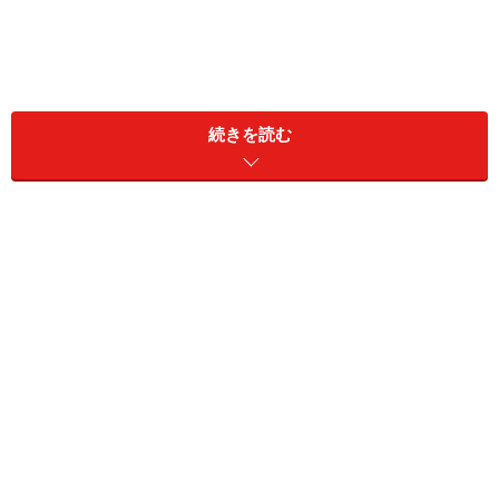
ゆうちょ銀行の定期貯金
続きを読む
ゆうちょ銀行の定期貯金は、一般の銀行でいう定期預金
にあたります。預入期間は1カ月・3カ月・6カ月・1年・
2年・3年・4年・5年・10年から選択できます。
利息の計算方法は、3年未満が単利、3年以上は半年複利
となっています。
●500万円を預けた場合の受取利息
500万円をゆうちょ銀行の定期貯金に預けた場合の受取
利息（税引き後）は以下のとおりです（※2026年7月時
点）。