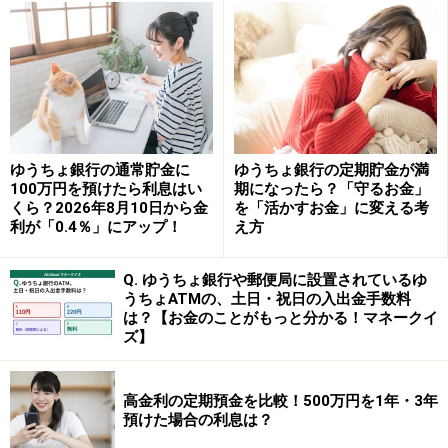
ネット銀行の定期預金
ネット銀行では、ゆうちょ銀行を上回る金利を設定して
いる商品もあります。
●オリックス銀行（2年）500万円を預けた場合の受取利
息
ゆうちょ銀行の通常貯金に
ゆうちょ銀行の定期貯金が満
新規口座開設者限定の優遇金利では、2年もの定期預金
100万円を預けたら利息はい
期になったら？「守るお金」
くら？2026年8月10日から金
を「活かすお金」に変える考
に年1.55％（2026年7月時点）が適用されます。この場
利が「0.4％」にアップ！
え方
合、口座開設日から翌々月末日までの申し込みを行うと
いう条件があります（例：7月5日に口座開設した場合は
Q. ゆうちょ銀行や郵便局に設置されているゆ
うちょATMの、土日・祝日の入出金手数料
9月30日までの申し込みが必要）。
は？【お金のことがもっと分かる！マネークイ
ズ】
【eダイレクト定期預金・新規口座開設者限定】
・金利：年1.55％（2026年7月時点）
・利息計算：単利
高金利の定期預金を比較！500万円を1年・3年
預けた場合の利息は？
・預入期間：2年