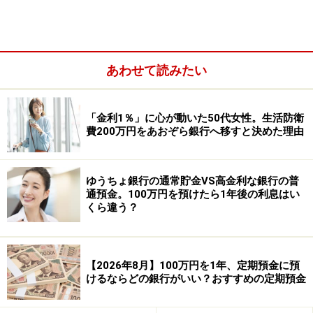
【2年間：年0.5％・単利】
・受取利息（税引き後）：3万9843円
あわせて読みたい
「金利1％」に心が動いた50代女性。生活防衛
費200万円をあおぞら銀行へ移すと決めた理由
ゆうちょ銀行の通常貯金VS高金利な銀行の普
通預金。100万円を預けたら1年後の利息はい
くら違う？
【3年間：年0.6％・半年複利】
・受取利息（税引き後）：7万2257円
【2026年8月】100万円を1年、定期預金に預
けるならどの銀行がいい？おすすめの定期預金
参照：
金利一覧 ゆうちょ銀行