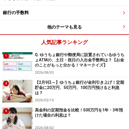
【スーパー定期預金・大口定期預金】
銀行の手数料
・金利：年1.5％（2026年7月時点）
・利息計算：単利
他のテーマも見る
・預入期間：3年
・預入金額：1円以上（上限なし）
人気記事ランキング
・500万円を預けた場合の3年後の受取利息（税引き
Q. ゆうちょ銀行や郵便局に設置されているゆうち
1
ょATMの、土日・祝日の入出金手数料は？【お金
後）：約17万9292円
のことがもっと分かる！マネークイズ】
参照：
夏のボーナス定期預金キャンペーン SBJ銀行
2026/08/03
【2月9日～】ゆうちょ銀行が金利引き上げ！定期
2
貯金に20万円、50万円、100万円預けると利息
受取利息は最大約3.1倍の差
は？
2026/02/10
同じ500万円でも、預け先によって受け取れる利息には
大きな差があります。
高金利の定期預金を比較！500万円を1年・3年預
3
けた場合の利息は？
例えば、2年間預けた場合は、
2026/08/02