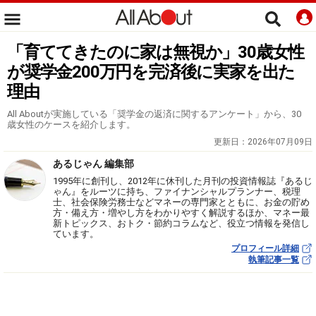
「育ててきたのに家は無視か」30歳女性
が奨学金200万円を完済後に実家を出た
理由
All Aboutが実施している「奨学金の返済に関するアンケート」から、30
歳女性のケースを紹介します。
更新日：
2026年07月09日
あるじゃん 編集部
1995年に創刊し、2012年に休刊した月刊の投資情報誌『あるじ
ゃん』をルーツに持ち、ファイナンシャルプランナー、税理
士、社会保険労務士などマネーの専門家とともに、お金の貯め
方・備え方・増やし方をわかりやすく解説するほか、マネー最
新トピックス、おトク・節約コラムなど、役立つ情報を発信し
ています。
プロフィール詳細
執筆記事一覧