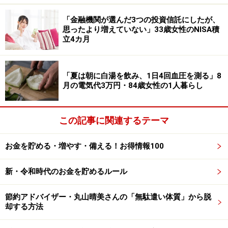
言えない」と回答。「自分が行きたい大学に行くためだ
ったので、借りたこと自体は必要なことだったと思う。
「金融機関が選んだ3つの投資信託にしたが、
返済経験を通じて計画性と自立性は身についた」と話さ
思ったより増えていない」33歳女性のNISA積
立4カ月
れていました。
奨学金の返済に関するエピソードを募集中
「夏は朝に白湯を飲み、1日4回血圧を測る」8
です
月の電気代3万円・84歳女性の1人暮らし
この記事に関連するテーマ
奨学金の借入・返済にまつわるエピソードをお寄せくだ
さい。投稿は
こちら
から
お金を貯める・増やす・備える！お得情報100
ーーーーーーーーーーーーーーーー
※本文中のコメントは、投稿内容をもとに読みやすく再
新・令和時代のお金を貯めるルール
構成しています
節約アドバイザー・丸山晴美さんの「無駄遣い体質」から脱
※エピソードは投稿者の当時のものです。現在とはサー
却する方法
ビスや金額などの情報が異なることがございます
※投稿エピソードのため、内容の正確性を保証するもの