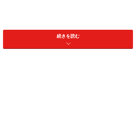
続きを読む
自腹進学のため大学独自の奨学金200万円を
借り入れ
短期大学に進学するために奨学金を利用したという、い
るかさん。借入総額は「200万円」で、種類は「大学独
自の奨学金」。「毎月2万円の返済を続け、最後に50万
円をまとめて返済。25歳で完済」したと言います。
奨学金を借りた経緯について、「私立に行くなら自腹
で、と親に言われていたため」と説明。「私立4年分の