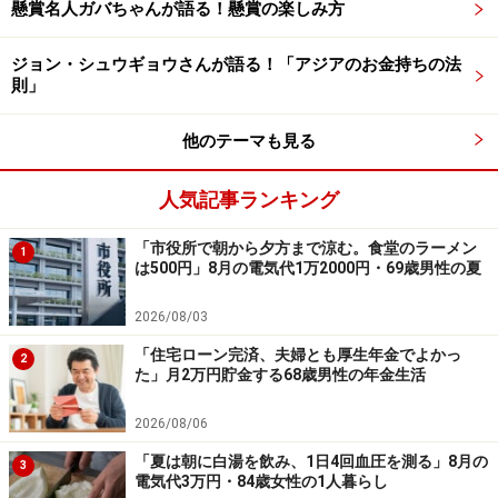
懸賞名人ガバちゃんが語る！懸賞の楽しみ方
ではございません
ジョン・シュウギョウさんが語る！「アジアのお金持ちの法
則」
※記事内容は執筆時点のものです。最新の内容をご確認くださ
い。
本記事の内容は一般的な情報提供を目的としており、特定の金融
他のテーマも見る
商品や投資行動を推奨するものではありません。
投資や資産運用に関する最終的なご判断はご自身の責任において
行ってください。
人気記事ランキング
掲載情報の正確性・完全性については十分に配慮しております
が、その内容を保証するものではなく、これに基づく損失・損害
「市役所で朝から夕方まで涼む。食堂のラーメン
1
などについて当社は一切の責任を負いません。
は500円」8月の電気代1万2000円・69歳男性の夏
最新の情報や詳細については、必ず各金融機関やサービス提供者
の公式情報をご確認ください。
2026/08/03
【編集部からのお知らせ】
「住宅ローン完済、夫婦とも厚生年金でよかっ
2
・「家計」について、
アンケート（2026/8/31まで）
を実施
た」月2万円貯金する68歳男性の年金生活
中です！
※抽選で20名にAmazonギフト券1000円分プレゼント
2026/08/06
※謝礼付きの限定アンケートやモニター企画に参加が可能に
なります
「夏は朝に白湯を飲み、1日4回血圧を測る」8月の
3
電気代3万円・84歳女性の1人暮らし