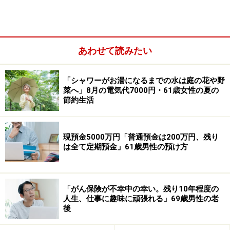
学費を借り入れるのはきついと思ったので、短大にし
た」とのことです。
返済は生活に「まあまあ影響している」と回答。「実家
あわせて読みたい
暮らしをさせてもらっていたので、ある程度はゆとりを
もちながら返済できた。ただ、早く家を出たかったの
「シャワーがお湯になるまでの水は庭の花や野
で、その準備資金の積み立てとの両立はやや大変だっ
菜へ」8月の電気代7000円・61歳女性の夏の
た」と振り返ります。
節約生活
現預金5000万円「普通預金は200万円、残り
は全て定期預金」61歳男性の預け方
「がん保険が不幸中の幸い。残り10年程度の
人生、仕事に趣味に頑張れる」69歳男性の老
後