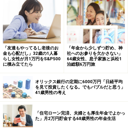
「とっととけりをつけて家を出たかった」
返済中に最も印象に残っている出来事として、「自分が
行きたい学校に行くなら自分で学費を出せと親からは言
われていたので、その通りに進学して卒業した。そうし
「友達もやってるし老後のお
「年金から少しずつ貯め、神
金も心配だし」32歳の1人暮
社へのお参りを欠かさない」
たら今度は、『これまで育ててきたのに家のことは無視
らし女性が月1万円をS&P500
64歳女性、息子家族と浜松1
か』と言われ、実家へお金を入れたり、家のことをやっ
に積み立てたら
泊総額6万円旅
たりしていた。早く完済して家を出たいという気持ちの
ほうが強かった」といるかさん。
オリックス銀行の定期に6000万円「日経平均
を見て投資したくなる。でもバブルだと思う」
「早く家を出ようと思った。とっととけりをつけたいと
41歳男性の考え
いう気持ちが強かったので、根性と節約で完済した」と
語っています。
「住宅ローン完済、夫婦とも厚生年金でよかっ
た」月2万円貯金する68歳男性の年金生活
奨学金を借りてよかったかという問いには「どちらとも