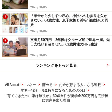
2026/08/05
「年金から少しずつ貯め、神社へのお参りを欠か
4
さない」64歳女性、息子家族と浜松1泊総額6万円
旅
2026/08/06
支出月50万円「2年後はクルーズ船で世界一周。先
5
日支払いも済ませた」62歳男性のFIRE生活
2026/08/05
ランキングをもっと見る
>
>
>
>
All About
マネー
貯める
お金が貯まる人になる連載
>
マネーtips！お金持ちになるための365日
「育ててきたのに家は無視か」30歳女性が奨学金200万円を完済後
に実家を出た理由