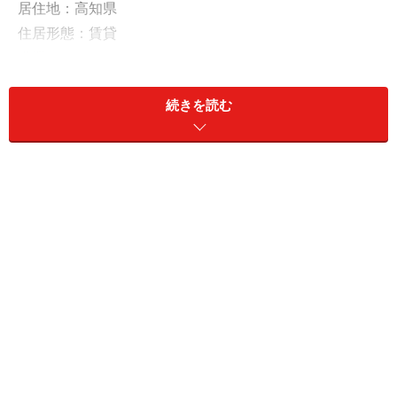
居住地：高知県
住居形態：賃貸
職業：パート・アルバイト
年収：120万円
続きを読む
金融資産：現預金5万円
奨学金330万円を借り入れ、返済猶予を繰り
返しながら返済中
「大学（学部）」で奨学金を利用したという^_^さん。借
入総額は「330万円」で、種類は「日本学生支援機構
（第一種・無利子）および日本学生支援機構（第二種・
有利子）」。現在は減額返還中で毎月4000円の返済が続
いており、残債は320万円、完済予定は未定とのことで
す。