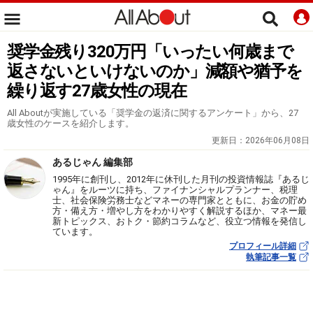
奨学金残り320万円「いったい何歳まで
返さないといけないのか」減額や猶予を
繰り返す27歳女性の現在
All Aboutが実施している「奨学金の返済に関するアンケート」から、27
歳女性のケースを紹介します。
更新日：
2026年06月08日
あるじゃん 編集部
1995年に創刊し、2012年に休刊した月刊の投資情報誌『あるじ
ゃん』をルーツに持ち、ファイナンシャルプランナー、税理
士、社会保険労務士などマネーの専門家とともに、お金の貯め
方・備え方・増やし方をわかりやすく解説するほか、マネー最
新トピックス、おトク・節約コラムなど、役立つ情報を発信し
ています。
プロフィール詳細
執筆記事一覧