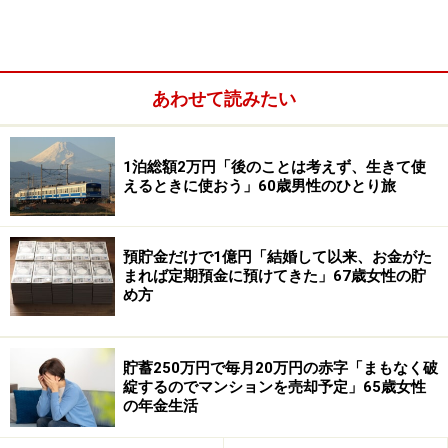
あわせて読みたい
1泊総額2万円「後のことは考えず、生きて使
えるときに使おう」60歳男性のひとり旅
奨学金を借りた経緯について「ひとり親のため奨学金を
預貯金だけで1億円「結婚して以来、お金がた
借りました。当時は私立と公立の（学費の）違いなどあ
まれば定期預金に預けてきた」67歳女性の貯
め方
まり分かっておらず、そのまま私立大学に進んだため、
本当にお金がかかりました。いまも苦しめられていま
す」と^_^さん。
貯蓄250万円で毎月20万円の赤字「まもなく破
綻するのでマンションを売却予定」65歳女性
返済は生活に「かなり影響している」と回答。「お金が
の年金生活
なさすぎて減額したり、猶予をもらったりを繰り返して