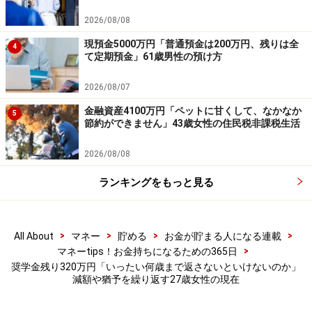
【編集部からのお知らせ】
2026/08/08
・「家計」について、
アンケート（2026/8/31まで）
を実施
中です！
現預金5000万円「普通預金は200万円、残りは全
4
※抽選で20名にAmazonギフト券1000円分プレゼント
て定期預金」61歳男性の預け方
※謝礼付きの限定アンケートやモニター企画に参加が可能に
なります
2026/08/07
金融資産4100万円「ペットに甘くして、なかなか
5
節約ができません」43歳女性の住民税非課税生活
2026/08/08
ランキングをもっと見る
>
>
>
>
All About
マネー
貯める
お金が貯まる人になる連載
>
マネーtips！お金持ちになるための365日
奨学金残り320万円「いったい何歳まで返さないといけないのか」
減額や猶予を繰り返す27歳女性の現在