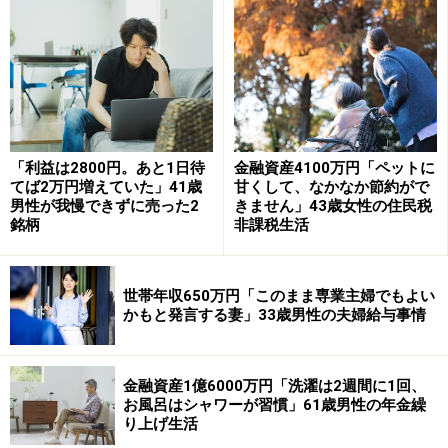
います。アルバイトのため、収入も多くないので苦しい
です。いったい何歳まで返さないといけないのか。先が
見えません」と話します。
教職を目指すも授業とバイトの両立が難し
く断念
「利益は2800円。あと1日待
金融資産4100万円「ペットに
てば2万円増えていた」41歳
甘くして、なかなか節約がで
返済中に最も印象に残っている出来事として、「返済が
男性が我慢できずに売った2
きません」43歳女性の住民税
1カ月遅れると電話がたくさんかかってきます。減額し
銘柄
非課税生活
ても苦しいし、猶予をもらっても完済できる未来が見え
ないのが苦しいです」と語った^_^さん。
世帯年収650万円「このまま専業主婦でもよい
かもと発言する妻」33歳男性の夫婦給与事情
大学時代の経緯についても明かします。「教員免許を取
りたかったのですが、国家資格の取得が必要な学部だっ
たため、国家資格と教職の授業でフルコマ（1日の最終
金融資産1億6000万円「洗濯は2週間に1回、
限目まで全ての授業が埋まっている状態）だった。その
お風呂はシャワーが習慣」61歳男性の年金繰
り上げ生活
状態でアルバイトをするのがしんどかったし、結局両立