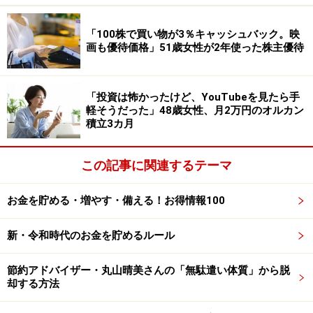
が難しく、教職を辞めざるを得なかった。本当に苦し
い」とのこと。
「100株で買い物が3％キャッシュバック。映
画も優待価格」51歳女性が2年使った株主優待
奨学金を借りてよかったかという問いには「どちらとも
いえない」と回答。「ひとり親だったので、借りないと
大学には行けない。借りないという選択肢はありませ
「投資は怖かったけど、YouTubeを見たら手
軽そうだった」48歳女性、月2万円のオルカン
ん。さらに生活費を稼ぐ必要があり、アルバイトを掛け
積立3カ月
持ちしたり、テスト期間も働いていました」と語りま
す。「奨学金など関係なく、誰もが大学に行けるように
この記事に関連するテーマ
なったらいいのにとは思います」とコメントされていま
した。
お金を貯める・増やす・備える！お得情報100
奨学金の返済に関するエピソードを募集中
新・令和時代のお金を貯めるルール
です
節約アドバイザー・丸山晴美さんの「無駄遣い体質」から脱
奨学金の借入・返済にまつわるエピソードをお寄せくだ
却する方法
さい。投稿は
こちら
から