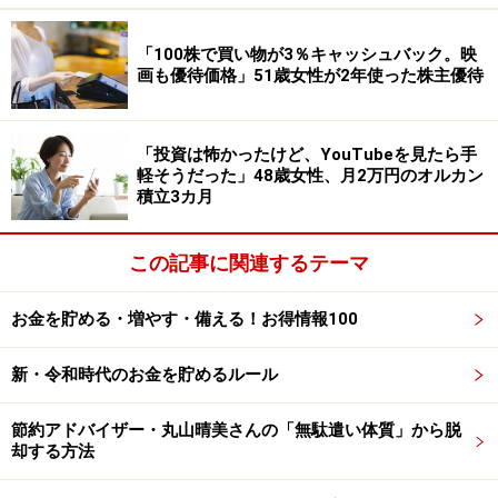
ーーーーーーーーーーーーーーーー
「100株で買い物が3％キャッシュバック。映
※本文中のコメントは、投稿内容をもとに読みやすく再
画も優待価格」51歳女性が2年使った株主優待
構成しています
※エピソードはみかささんの当時のものです。現在とは
サービスや金額などの情報が異なることがございます
「投資は怖かったけど、YouTubeを見たら手
軽そうだった」48歳女性、月2万円のオルカン
※投稿エピソードのため、内容の正確性を保証するもの
積立3カ月
ではございません
この記事に関連するテーマ
※記事内容は執筆時点のものです。最新の内容をご確認くださ
い。
お金を貯める・増やす・備える！お得情報100
本記事の内容は一般的な情報提供を目的としており、特定の金融
商品や投資行動を推奨するものではありません。
投資や資産運用に関する最終的なご判断はご自身の責任において
新・令和時代のお金を貯めるルール
行ってください。
掲載情報の正確性・完全性については十分に配慮しております
が、その内容を保証するものではなく、これに基づく損失・損害
節約アドバイザー・丸山晴美さんの「無駄遣い体質」から脱
などについて当社は一切の責任を負いません。
却する方法
最新の情報や詳細については、必ず各金融機関やサービス提供者
の公式情報をご確認ください。