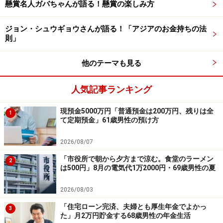
懸賞名人ガバちゃんが語る！懸賞の楽しみ方
【編集部からのお知らせ】
・「家計」について、
アンケート（2026/8/31まで）
を実施
ジョン・シュウギョウさんが語る！「アジアのお金持ちの法
中です！
則」
※抽選で20名にAmazonギフト券1000円分プレゼント
※謝礼付きの限定アンケートやモニター企画に参加が可能に
他のテーマも見る
なります
人気記事ランキング
現預金5000万円「普通預金は200万円、残りは全
1
て定期預金」61歳男性の預け方
2026/08/07
「市役所で朝から夕方まで涼む。食堂のラーメン
2
は500円」8月の電気代1万2000円・69歳男性の夏
2026/08/03
「住宅ローン完済、夫婦とも厚生年金でよかっ
3
た」月2万円貯金する68歳男性の年金生活