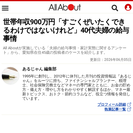
世帯年収900万円「すごくぜいたくでき
るわけではないけれど」40代夫婦の給与
事情
All Aboutが実施している「夫婦の給与事情・家計実態に関するアンケー
ト」から、愛知県在住45歳の投稿者のケースを紹介します。
更新日：
2026年06月05日
あるじゃん 編集部
1995年に創刊し、2012年に休刊した月刊の投資情報誌『あるじ
ゃん』をルーツに持ち、ファイナンシャルプランナー、税理
士、社会保険労務士などマネーの専門家とともに、お金の貯め
方・備え方・増やし方をわかりやすく解説するほか、マネー最
新トピックス、おトク・節約コラムなど、役立つ情報を発信し
ています。
プロフィール詳細
執筆記事一覧