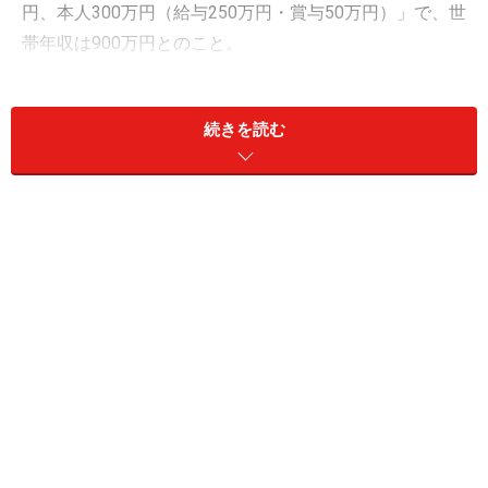
円、本人300万円（給与250万円・賞与50万円）」で、世
帯年収は900万円とのこと。
家計は「共同管理」で運用しており、月の支出は「住居
費14万円、食費4万円、光熱費2万円、保険料1万円、通
続きを読む
信費1万円」とのこと。毎月「5万円」の貯蓄ができてい
ると言います。
「外食や旅行、趣味のお金は捻出できてい
るので満足です」
現在の夫婦の働き方や収入バランスについて満足してい
るかの問いに「満足している」と回答。
その理由として「子どもがいないこともあり、2人でな
んとかやりくりできているので、おおむね満足できてい
ます。すごくぜいたくできるわけではないけれど、外食
や旅行にも行けるし、趣味に使うお金もそれなりに捻出