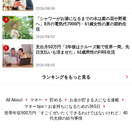
2026/08/06
「シャワーがお湯になるまでの水は庭の花や野菜
4
へ」8月の電気代7000円・61歳女性の夏の節約生
活
2026/08/07
支出月50万円「2年後はクルーズ船で世界一周。先
5
日支払いも済ませた」62歳男性のFIRE生活
2026/08/05
ランキングをもっと見る
>
>
>
>
All About
マネー
貯める
お金が貯まる人になる連載
>
マネーtips！お金持ちになるための365日
世帯年収900万円「すごくぜいたくできるわけではないけれど」40
代夫婦の給与事情