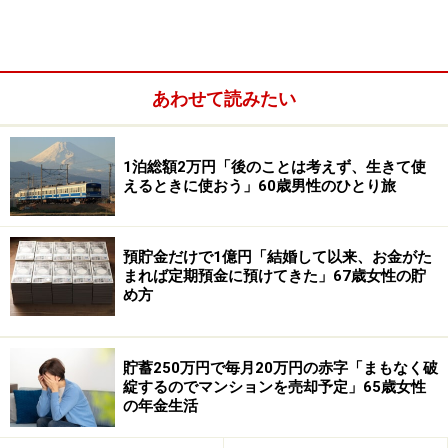
できて楽しくやれている」と話します。
配偶者については「自分よりもたくさん働き、たくさん
稼いできてくれているので感謝しています。家のローン
あわせて読みたい
やいろんな保険、維持費に関することは全て負担してく
れていて大変だと思います。ただ、もう少し貯金に対す
1泊総額2万円「後のことは考えず、生きて使
る意識は持ってほしいような気もしますが仕方ないかな
えるときに使おう」60歳男性のひとり旅
という気もします」とみかささん。
家計で一番困っていることは「食料品や日用品の価格が
預貯金だけで1億円「結婚して以来、お金がた
まれば定期預金に預けてきた」67歳女性の貯
上がっていること。レジに行って体感の3割くらい高い
め方
値段になるのでいつもヒヤヒヤします。値引きシールの
ものばかりになって少し恥ずかしいような気がすること
もありますが、やむを得ないと感じています」とありま
貯蓄250万円で毎月20万円の赤字「まもなく破
綻するのでマンションを売却予定」65歳女性
す。
の年金生活
「住宅ローンや老後資金、親の介護が不安