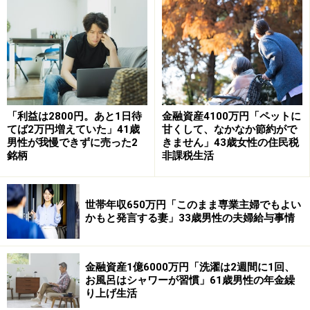
要素」
今後については「住宅ローンの支払い、老後の資金、親
の介護の必要が出てきた時の収入減に関しては不安を感
じます。また、家の補修や家電の買い替えなどの時期が
重なりそうなので、その時の出費を考えるとそれも不
「利益は2800円。あと1日待
金融資産4100万円「ペットに
安」と語ったみかささん。
てば2万円増えていた」41歳
甘くして、なかなか節約がで
男性が我慢できずに売った2
きません」43歳女性の住民税
その一方で「健康なら最終的にはなんとかなるのではな
銘柄
非課税生活
いかという気もしています」とも。今後の働き方につい
ては「できればもう2、3割（収入を）増やせたらいいな
世帯年収650万円「このまま専業主婦でもよい
とは思います」と話していました。
かもと発言する妻」33歳男性の夫婦給与事情
夫婦の給与事情エピソードを募集中です
金融資産1億6000万円「洗濯は2週間に1回、
夫婦のお金や給与事情に関するエピソードをお寄せくだ
お風呂はシャワーが習慣」61歳男性の年金繰
り上げ生活
さい。投稿は
こちら
から