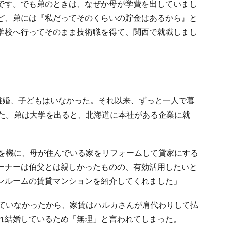
です。でも弟のときは、なぜか母が学費を出していまし
ど、弟には『私だってそのくらいの貯金はあるから』と
学校へ行ってそのまま技術職を得て、関西で就職しまし
離婚、子どもはいなかった。それ以来、ずっと一人で暮
った。弟は大学を出ると、北海道に本社がある企業に就
れを機に、母が住んでいる家をリフォームして貸家にする
ーナーは伯父とは親しかったものの、有効活用したいと
ンルームの賃貸マンションを紹介してくれました」
いていなかったから、家賃はハルカさんが肩代わりして払
れ結婚しているため「無理」と言われてしまった。