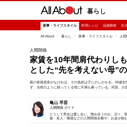
暮らし
家事・ライフスタイル
料理レシピ
冠婚葬祭
生
All About
暮らし
家事・ライフスタイル
人間
人間関係
家賃を10年間肩代わりし
とした“先を考えない母”
親の老後資産がなければ、その負担は子にのしかかる。48歳
ず、当然のように頼ってくる母に不満も募っている。同居、介護
亀山 早苗
人間関係 ガイド
どうして男女は愛し合い、憎み合うのか。日々、
族・友人・職場などの人間関係全般や、お金が絡
魅力の秘密』など著書多数。