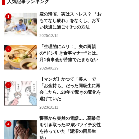
人気記事ランキング
嫁の帰省、実はストレス？ 「お
1
もてなし疲れ」をなくし、お互
い快適に過ごす3つの方法
2025/12/15
「生理的にムリ！」夫の両親
2
の“ドン引き食事マナー”とは。
月1食事会が苦痛でたまらない
2026/06/29
【マンガ】かつて「美人」で
3
「お金持ち」だった同級生に再
会したら…20年で驚きの変化を
遂げていた
2023/10/11
警察から突然の電話……高齢母
4
を引き取った42歳バツイチ女性
を待っていた「泥沼の同居生
活」