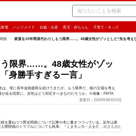
活家電
ハンドメイド
妊娠・出産
育児・赤ちゃん
子育て・キッズ
関係
家賃を10年間肩代わりしもう限界……。48歳女性がゾッとした“先を考え
もう限界……。48歳女性がゾッ
の「身勝手すぎる一言」
女性は、母に長年金銭援助を続けてきたが、もう限界だ。娘の立場を考え
が迫る現実に、女性はどう対応すべきなのだろうか。※画像：PIXTA
更新日：2026年06月03日
取材を重ねつつ男女関係について記事や本に書きつづっている。近年は家
む人間関係のトラブルについても執筆。『くまモン力－人を惹きつける愛と
...続きを読む