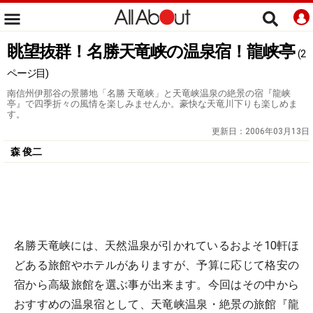
眺望抜群！名勝天竜峡の温泉宿！龍峡亭
(2
ページ目)
南信州伊那谷の景勝地「名勝 天竜峡」と天竜峡温泉の絶景の宿『龍峡
亭』で四季折々の風情を楽しみませんか。豪快な天竜川下りも楽しめま
す。
更新日：
2006年03月13日
森 俊二
名勝天竜峡には、天然温泉が引かれているおよそ10軒ほ
どある旅館やホテルがありますが、予算に応じて格安の
宿から高級旅館を選ぶ事が出来ます。今回はその中から
おすすめの温泉宿として、天竜峡温泉・絶景の旅館『龍