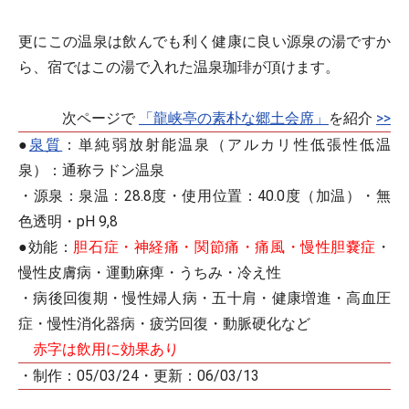
更にこの温泉は飲んでも利く健康に良い源泉の湯ですか
ら、宿ではこの湯で入れた温泉珈琲が頂けます。
次ページで
「龍峡亭の素朴な郷土会席」
を紹介
>>
●
泉質
：単純弱放射能温泉（アルカリ性低張性低温
泉）：通称ラドン温泉
・源泉：泉温：28.8度・使用位置：40.0度（加温）・無
色透明・pH 9,8
●効能：
胆石症・神経痛・関節痛・痛風・慢性胆嚢症
・
慢性皮膚病・運動麻痺・うちみ・冷え性
・病後回復期・慢性婦人病・五十肩・健康増進・高血圧
症・慢性消化器病・疲労回復・動脈硬化など
赤字は飲用に効果あり
・制作：05/03/24・更新：06/03/13