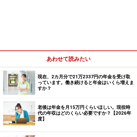
障害等級2級に認定されれば、老齢基礎年金の満額相当
の年金を受け取れるケースもあります。また、就労支援
や生活訓練、将来的にグループホームなどを利用して生
活する選択肢につながる可能性もあります。
本人に抵抗感がある場合でも、まずは家族だけで相談す
ることも可能です。自治体の福祉制度を頼ることも大切
あわせて読みたい
な選択肢の1つです。
また、匿名さん自身についても、自治体独自の医療費助
現在、2カ月分で21万2337円の年金を受け取
っています。働き続けると年金はいくら増えま
成制度を利用できる可能性があります。例えば東京都に
すか？
は「心身障害者医療費助成制度（マル障）」があり、対
象となれば医療費負担が1割、あるいは所得によっては
老後は年金を月15万円くらいほしい。現役時
自己負担なしになる場合があります。
代の年収はどのくらい必要ですか？【2026年
度】
制度名や助成内容は自治体によって異なりますが、申請
しなければ利用できません。お住まいの自治体の福祉窓