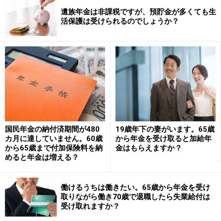
口や障害福祉課で確認してみましょう。
遺族年金は非課税ですが、預貯金が多くても生
活保護は受けられるのでしょうか？
さらに、働きたい気持ちがある場合は、「ハローワーク
障害者窓口（専門援助部門）」の利用も検討してみてく
ださい。障害の状況に応じて、働き方の相談や求人紹
介、職場定着支援などを受けられる場合があります。体
調や生活状況が厳しいと、1人で抱え込んでしまいがち
ですが、利用できる制度や支援先は複数あります。まず
は自治体やハローワークなど、公的な相談窓口につなが
ることが大切です。
国民年金の納付済期間が480
19歳年下の妻がいます。65歳
カ月に達していません。60歳
から年金を受け取ると加給年
※専門家に取り上げてほしい質問がある人は
こちらから
から65歳まで付加保険料を納
金はもらえますか？
応募するか、コメント欄への書き込みをお願いします。
めると年金は増える？
※記事内容は執筆時点のものです。最新の内容をご確認くださ
働けるうちは働きたい。65歳から年金を受け
い。
取りながら働き70歳で退職したら失業給付は
本記事の内容は一般的な情報提供を目的としており、特定の金融
受け取れますか？
商品や投資行動を推奨するものではありません。