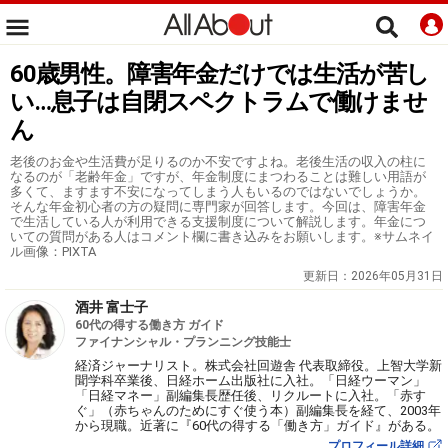
60歳男性。障害年金だけでは生活が苦し
い…息子は自閉スペクトラムで働けませ
ん
老後のお金や生活費が足りるのか不安ですよね。老後生活の収入の柱に
なるのが「老齢年金」ですが、年金制度にまつわることは難しい用語が
多くて、ますます不安になってしまう人もいるのではないでしょうか。
そんな年金初心者の方の疑問に専門家が回答します。今回は、障害年金
で生活している人が利用できる支援制度について解説します。年金につ
いての質問がある人はコメント欄に書き込みをお願いします。※サムネイ
ル画像：PIXTA
更新日：
2026年05月31日
酒井 富士子
60代の得する働き方 ガイド
ファイナンシャル・プランニング技能士
経済ジャーナリスト。株式会社回遊舎 代表取締役。上智大学新
聞学科卒業後、日経ホーム出版社に入社。「日経ウーマン」
「日経マネー」副編集長歴任後、リクルートに入社。「赤す
ぐ」（赤ちゃんのためにすぐ使う本）副編集長を経て、2003年
から現職。近著に『60代の得する「働き方」ガイド』がある。
プロフィール詳細