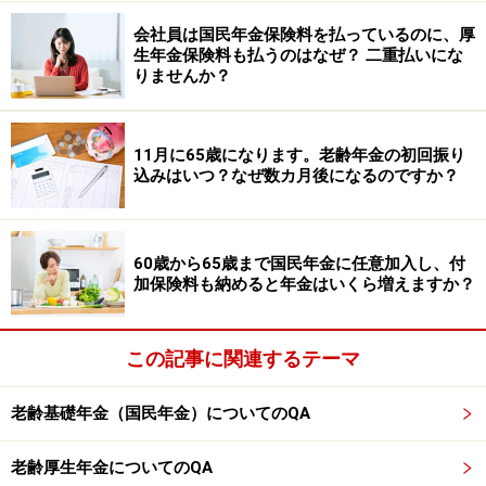
投資や資産運用に関する最終的なご判断はご自身の責任において
行ってください。
会社員は国民年金保険料を払っているのに、厚
掲載情報の正確性・完全性については十分に配慮しております
生年金保険料も払うのはなぜ？ 二重払いにな
が、その内容を保証するものではなく、これに基づく損失・損害
りませんか？
などについて当社は一切の責任を負いません。
最新の情報や詳細については、必ず各金融機関やサービス提供者
の公式情報をご確認ください。
11月に65歳になります。老齢年金の初回振り
【編集部からのお知らせ】
込みはいつ？なぜ数カ月後になるのですか？
・「家計」について、
アンケート（2026/8/31まで）
を実施
中です！
※抽選で20名にAmazonギフト券1000円分プレゼント
※謝礼付きの限定アンケートやモニター企画に参加が可能に
60歳から65歳まで国民年金に任意加入し、付
なります
加保険料も納めると年金はいくら増えますか？
この記事に関連するテーマ
老齢基礎年金（国民年金）についてのQA
老齢厚生年金についてのQA