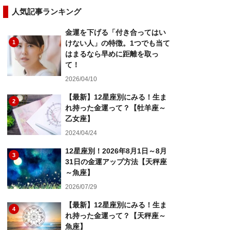
人気記事ランキング
金運を下げる「付き合ってはい
1
けない人」の特徴。1つでも当て
はまるなら早めに距離を取っ
て！
2026/04/10
【最新】12星座別にみる！生ま
2
れ持った金運って？【牡羊座～
乙女座】
2024/04/24
12星座別！2026年8月1日～8月
3
31日の金運アップ方法【天秤座
～魚座】
2026/07/29
【最新】12星座別にみる！生ま
4
れ持った金運って？【天秤座～
魚座】