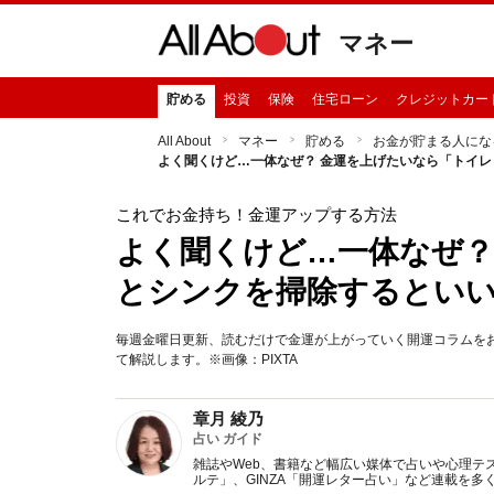
マネー
貯める
投資
保険
住宅ローン
クレジットカー
All About
マネー
貯める
お金が貯まる人にな
よく聞くけど…一体なぜ？ 金運を上げたいなら「トイ
これでお金持ち！金運アップする方法
よく聞くけど…一体なぜ？
とシンクを掃除するとい
毎週金曜日更新、読むだけで金運が上がっていく開運コラムを
て解説します。※画像：PIXTA
章月 綾乃
占い ガイド
雑誌やWeb、書籍など幅広い媒体で占いや心理テスト
ルテ」、GINZA「開運レター占い」など連載を