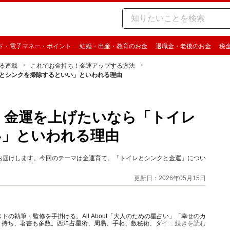
ド・電子マネー・ポイント
結婚・出産・教育のお金
退職金・老後のお金
税
る連載
これでお金持ち！金運アップする方法
レとシンクを掃除するといい」といわれる理由
 金運を上げたいなら「トイレ
い」といわれる理由
お届けします。今回のテーマは金運育て。「トイレとシンクと金運」につい
更新日：2026年05月15日
の執筆・監修を手掛ける。All About「大人のための星占い」「幸せのカ
多く持ち、著書も多数。西洋占星術、周易、手相、数秘術、ダイスやカード占
...続きを読む