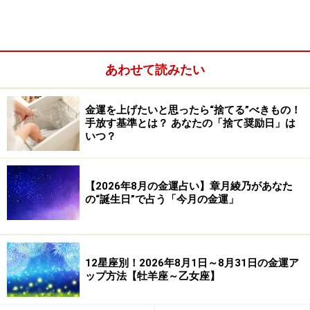
あわせて読みたい
金運を上げたいと思ったら“捨てる”べきもの！
手放す基準とは？ あなたの「捨て奨励日」は
いつ？
【2026年8月の金運占い】章月綾乃があなた
の“誕生日”で占う「今月の金運」
顔のパーツのなかで、一番のポイントになるのが、運気
の入り口である「眉間」です。乾燥して潤いがなく肌ツ
12星座別！2026年8月1日～8月31日の金運ア
ヤが悪かったり、黒ずんでいたり、シワが深く刻まれて
ップ方法【牡羊座～乙女座】
いるのはNG。眉間が狭すぎると、よい運気が入ってこな
いので、眉と眉を近づけるようなしかめっ面が癖になっ