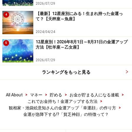
ト「池袋絵意知」
2026/07/29
【最新】12星座別にみる！生まれ持った金運っ
4
て？【天秤座～魚座】
取材・文／あるじゃん編集部 イラスト／竹松勇二
2024/04/24
※記事内容は執筆時点のものです。最新の内容をご確認くださ
12星座別！2026年8月1日～8月31日の金運アップ
5
い。
方法【牡羊座～乙女座】
本記事の内容は一般的な情報提供を目的としており、特定の金融
商品や投資行動を推奨するものではありません。
2026/07/29
投資や資産運用に関する最終的なご判断はご自身の責任において
行ってください。
掲載情報の正確性・完全性については十分に配慮しております
ランキングをもっと見る
が、その内容を保証するものではなく、これに基づく損失・損害
などについて当社は一切の責任を負いません。
最新の情報や詳細については、必ず各金融機関やサービス提供者
の公式情報をご確認ください。
>
>
>
>
All About
マネー
貯める
お金が貯まる人になる連載
>
これでお金持ち！金運アップする方法
【編集部からのお知らせ】
>
観相家・池袋絵意知さんの金運アップ「幸運顔」の作り方
・「家計」について、
アンケート（2026/8/31まで）
を実施
金運が急降下する!?「貧乏神顔」の特徴って？
中です！
※抽選で20名にAmazonギフト券1000円分プレゼント
※謝礼付きの限定アンケートやモニター企画に参加が可能に