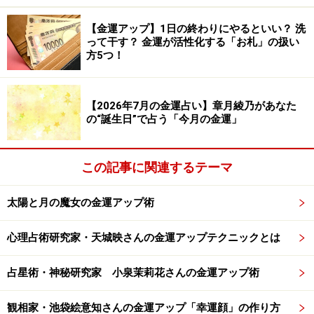
池袋さん
：「笑顔」を心がけることです。どんな顔の人
でも、笑顔を増やすと、運気が良くなります。逆に、怒
【金運アップ】1日の終わりにやるといい？ 洗
りの顔や困り顔をしていると、貧乏神が寄りついてしま
って干す？ 金運が活性化する「お札」の扱い
方5つ！
う。鏡を見た時に、「ハの字マユに、への字口」になっ
ていたら、要注意です。運が急降下しているサインかも
しれません。
【2026年7月の金運占い】章月綾乃があなた
の“誕生日”で占う「今月の金運」
たとえ、作り笑顔でもいいのです。笑っていれば、脳が
「幸せ」だと錯覚しますから、自然と幸せを呼び寄せる
この記事に関連するテーマ
ような行動をするようになっていきます。
太陽と月の魔女の金運アップ術
顔は、置かれた状況や心の在り方によって、日々変化し
ます。「今の自分」と向き合うためにも、毎日、鏡でマ
心理占術研究家・天城映さんの金運アップテクニックとは
メに顔をチェックすることが大切です。口角を上げて笑
占星術・神秘研究家 小泉茉莉花さんの金運アップ術
顔の練習をすることで、笑った顔が形状記憶されます
よ。
観相家・池袋絵意知さんの金運アップ「幸運顔」の作り方