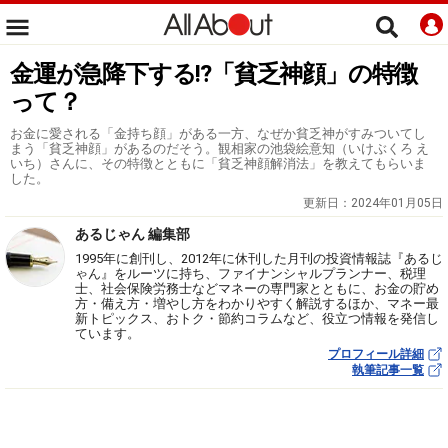
金運が急降下する!?「貧乏神顔」の特徴
って？
お金に愛される「金持ち顔」がある一方、なぜか貧乏神がすみついてし
まう「貧乏神顔」があるのだそう。観相家の池袋絵意知（いけぶくろ え
いち）さんに、その特徴とともに「貧乏神顔解消法」を教えてもらいま
した。
更新日：
2024年01月05日
あるじゃん 編集部
1995年に創刊し、2012年に休刊した月刊の投資情報誌『あるじ
ゃん』をルーツに持ち、ファイナンシャルプランナー、税理
士、社会保険労務士などマネーの専門家とともに、お金の貯め
方・備え方・増やし方をわかりやすく解説するほか、マネー最
新トピックス、おトク・節約コラムなど、役立つ情報を発信し
ています。
プロフィール詳細
執筆記事一覧