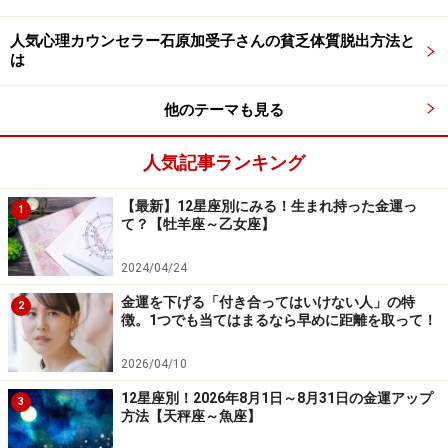
教えてくれたのは……
人気心理カウンセラー石原加受子さんの貧乏体質脱出方法と
池袋絵意知（いけぶくろ えいち）さん
は
他のテーマも見る
人気記事ランキング
池袋さん
【最新】12星座別にみる！生まれ持った金運っ
1
て？【牡羊座～乙女座】
観相家、顔研究家、顔面評論家としてメディアで活躍。
2024/04/24
出版社で3年半、人材総合サービスで7年半営業を経験し
金運を下げる「付き合ってはいけない人」の特
2
た後、それまで興味を持っていた顔の研究を本格的に始
徴。1つでも当てはまるなら早めに距離を取って！
め、独自の顔面観相術「ふくろう流観相学」を確立。幸
2026/04/10
せな顔になるための「顔創道」を提唱し、多くの支持を
12星座別！2026年8月1日～8月31日の金運アップ
集める。近著に『1分で見抜け!顔やしぐさでわかる本当
3
方法【天秤座～魚座】
の性格』（明日香出版社）。日本顔学会会員。
公式サイ