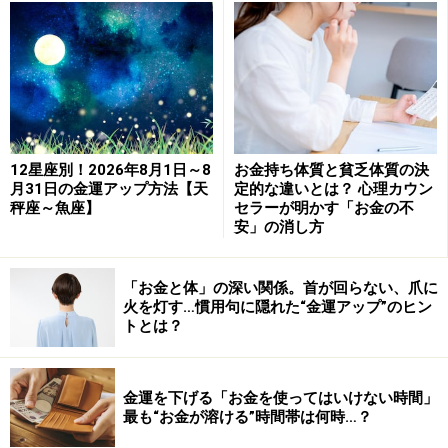
ている人は注意しましょう。眉毛を整える時は、眉間の
広さを意識し、眉尻は自然に下げましょう。
口角が下がっていたり、ぽかんとしたりしている口元は
NG。金運が下がり、お金が出てきやすくなってしまいま
す。耳たぶが小さくて薄い、いわゆる貧相な耳の人は、
12星座別！2026年8月1日～8
お金持ち体質と貧乏体質の決
お金を呼び寄せる力も弱いので、お風呂上がりに耳たぶ
月31日の金運アップ方法【天
定的な違いとは？ 心理カウン
秤座～魚座】
セラーが明かす「お金の不
をマッサージしたり、普段から耳を引っ張ったりして触
安」の消し方
る習慣をつけるといいですよ。引っ張ることで、ある程
度、耳たぶを大きくできます。
「お金と体」の深い関係。首が回らない、爪に
火を灯す…慣用句に隠れた“金運アップ”のヒン
貧乏神が寄り付かない表情とは？笑顔を増
トとは？
やすと誰でも運気が上がる？
――「貧乏神顔」と決別する方法はありますか？
金運を下げる「お金を使ってはいけない時間」
最も“お金が溶ける”時間帯は何時…？