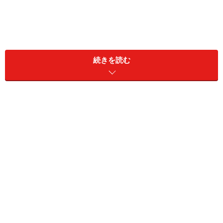
続きを読む
【関連記事をチェック！】
令和の「お金持ち顔」に変化あり。2024年の注目顔はイ
ーロン・マスク？
金運が良くなる「金持ち顔」の特徴は？
――なぜか貧乏神に好かれてしまう「貧乏神顔」の特徴は
ありますか？
池袋絵意知さん
：
以前、お伝えした、お金に愛される
「金持ち顔」
と逆の顔をイメージしていただくと分かり
やすいと思います。まず、顔の色ツヤが悪い人は運気が
下がっています。