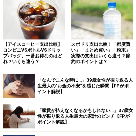
「賃貸は気楽でよさそうだけど、高齢になってから大変
な思いをするのでは……」。そう感じる方も多いでしょ
う。高齢者は賃貸住宅が借りにくいといわれているから
です。
高齢者が借りにくくなるのは本当です。しかし借りられ
【アイスコーヒー支出比較】
スポドリ支出比較！「都度買
コンビニVSボトルVSドリッ
い」「まとめ買い」「粉末」
ないわけではありません。高齢者が避けられる理由は、
プバッグ、一番お得なのはど
実際の支出はいくら違う？節
室内で亡くなり、発見までに時間がかかるなどの事態が
れ？いくら違う？
約のポイントは？
懸念されるからです。
「なんでこんな時に…」39歳女性が振り返る人
ちなみに、部屋で死亡される原因には、殺人、自殺、自
生最大の“お金の不安”を感じた瞬間【FPがポ
然死があり、どの場合を事故物件とするのか、明確な基
イント解説】
準はありません。殺人や自殺では、それを隠して次の入
居者を募集するわけにはいきませんが、自然死なら、高
「家賃が払えなくなるかもしれない…」37歳女
齢者だけでなく若い方にも可能性があります。
性が振り返る人生最大の家計のピンチ【FPが
ポイント解説】
事故とはいえません。とはいえ、発見が遅れれば特殊清