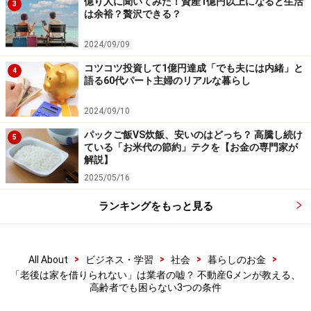
億り人に聞いてみた！資産1億円以上になると生活
3
借りられる条件とは？
は余裕？贅沢できる？
借りやすい、借りにくいを左右するのは、年齢と緊急連
2024/09/09
絡先の有無、そしてお金があるかどうかの3点です。年
コツコツ投資して1億円達成「でも夫には内緒」と
4
語る60代パート主婦のリアルな暮らし
齢は、70歳を過ぎると厳しくなり、75歳を過ぎるとさら
に厳しくなります。
2024/09/10
これは日本人の平均寿命が80代後半であることが関係し
パックご飯VS炊飯、安いのはどっち？ 高騰し続け
5
ている「お米代の節約」テクを【お金の専門家が
ています。緊急連絡先があるというのは、何かあったと
解説】
きに責任をもってくれる人がいるということなので、と
2025/05/16
くに重視されます。
ランキングをもっと見る
国や自治体でも高齢者が借りやすくなる制度を設けてい
ますが、貸すか貸さないのかを判断するのはあくまでも
大家さんです。高齢者には積極的に貸さないという大家
>
>
>
>
All About
ビジネス・学習
社会
暮らしのお金
「老後は家を借りられない」は業者の嘘？ 不動産Gメンが教える、
さんもいれば、逆に入居者が決まりにくいから高齢者に
高齢者でも困らない3つの条件
もお貸しするという大家さんもいます。