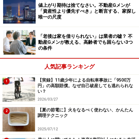
掃が必要ですし、事故物件の扱いになるでしょう。ま
値上がり期待は捨てなさい。不動産Gメンが
た、親族などが見つからない、見つかっても補修費を払
「資産性より優先すべき」と断言する、家探し
唯一の尺度
ってくれない恐れもあります。
そういう面倒が起きる可能性があるために、高齢者の入
「老後は家を借りられない」は業者の嘘？ 不
居は敬遠されるのです。とはいえ、都市部ではワンルー
動産Gメンが教える、高齢者でも困らない3つ
の条件
ムを中心に単身者向けの物件が余っているのが現状で
す。
人気記事ランキング
今後は高齢化がますます進み、高齢者が賃貸市場の主軸
になってくるとも考えられます。そうなれば高齢者を敬
【実録】11歳少年による自転車事故に「9500万
1
円」の高額賠償。なぜ自己破産しても逃れられな
遠している場合ではなくなるので、借りにくい状況も変
い？
わっていくでしょう。
2026/03/27
【夏の節電に】火をなるべく使わない、かんたん
実際、私の会社では現在でも高齢の方にお部屋のご案内
2
調理テクニック
をしています。お金に余裕があれば高齢でも家に困らな
い。
2025/07/12