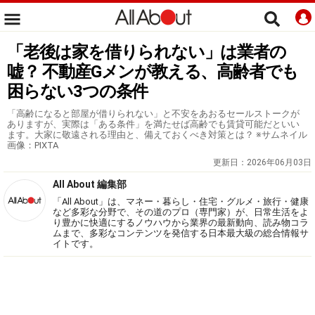
「老後は家を借りられない」は業者の
嘘？ 不動産Gメンが教える、高齢者でも
困らない3つの条件
「高齢になると部屋が借りられない」と不安をあおるセールストークが
ありますが、実際は「ある条件」を満たせば高齢でも賃貸可能だといい
ます。大家に敬遠される理由と、備えておくべき対策とは？ ※サムネイル
画像：PIXTA
更新日：
2026年06月03日
All About 編集部
「All About」は、マネー・暮らし・住宅・グルメ・旅行・健康
など多彩な分野で、その道のプロ（専門家）が、日常生活をよ
り豊かに快適にするノウハウから業界の最新動向、読み物コラ
ムまで、多彩なコンテンツを発信する日本最大級の総合情報サ
イトです。