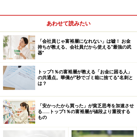
あわせて読みたい
「会社員じゃ富裕層になれない」は嘘！ お金
借りられる条件とは？
持ちが教える、会社員だから使える“最強の武
器”
Q. 高齢になったら、賃貸物件は借りられな
いの？
トップ1％の富裕層が教える「お金に困る人」
の共通点。華僑が“秒でゴミ箱に捨てる”名刺と
は？
A.「借りることはできるが、まずはお金を持っ
ておくこと」
（不動産Gメン滝島）
「安かったから買った」が貧乏思考を加速させ
る……トップ1％の富裕層が値段より重視する
もの
高齢者が避けられる理由