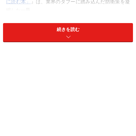
に読む本」
』は、業界のタブーに踏み込んだ防衛策を凝
縮した一冊。
今回は本書から一部抜粋し、高齢者が賃貸市場で直面す
続きを読む
る「グレーゾーンな審査」の裏側と、賃貸難民になら
ず、安心して住み続けるための具体的な自衛策を紹介し
ます。
目次
Q. 高齢になったら、賃貸物件は借りられないの？
高齢者が避けられる理由