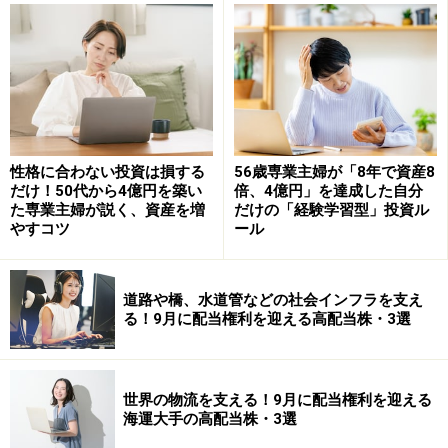
Amazonで資産運用の書籍をチェック！
楽天市場で資産運用関連の書籍をチェック！
【編集部からのお知らせ】
性格に合わない投資は損する
56歳専業主婦が「8年で資産8
・「家計」について、
アンケート（2026/8/31まで）
を実施
だけ！50代から4億円を築い
倍、4億円」を達成した自分
中です！
た専業主婦が説く、資産を増
だけの「経験学習型」投資ル
※抽選で20名にAmazonギフト券1000円分プレゼント
やすコツ
ール
※謝礼付きの限定アンケートやモニター企画に参加が可能に
なります
道路や橋、水道管などの社会インフラを支え
る！9月に配当権利を迎える高配当株・3選
世界の物流を支える！9月に配当権利を迎える
海運大手の高配当株・3選