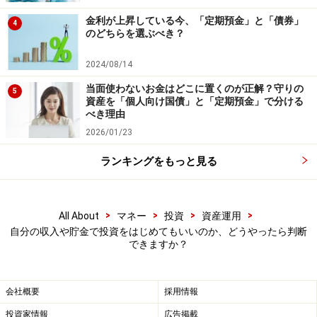
金利が上昇している今、「定期預金」と「債券」
4
のどちらを選ぶべき？
2024/08/14
当面使わないお金はどこに置くのが正解？守りの
5
資産を「個人向け国債」と「定期預金」で分ける
べき理由
2026/01/23
ランキングをもっと見る
>
>
>
>
All About
マネー
投資
資産運用
自分の収入や貯金で投資をはじめてもいいのか、どうやったら判断
できますか？
会社概要
採用情報
投資家情報
広告掲載