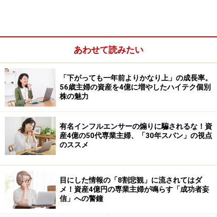
るのかが見えてきます。
投資は「余裕資金で行う」のが原則です。生活費を使っ
て心理的なストレスにむしばまれながら、投資する必要
あわせて読みたい
はありません。まずは小さく始め、徐々に自分に合った
投資スタイルを見つけることが重要です。
「下がっても一年前よりかなり上」の成長率。
56歳主婦の資産を4億に増やしたハイテク個別
※記事内容は執筆時点のものです。最新の内容をご確認くださ
株の魅力
い。
本記事の内容は一般的な情報提供を目的としており、特定の金融
商品や投資行動を推奨するものではありません。
有名インフルエンサーの煽りに騙されるな！資
投資や資産運用に関する最終的なご判断はご自身の責任において
産4億の50代専業主婦、「30年スパン」の視点
行ってください。
のススメ
掲載情報の正確性・完全性については十分に配慮しております
が、その内容を保証するものではなく、これに基づく損失・損害
などについて当社は一切の責任を負いません。
最新の情報や詳細については、必ず各金融機関やサービス提供者
目にした情報の「8割悲観」に流されてはダ
の公式情報をご確認ください。
メ！資産4億円の専業主婦が鳴らす「成功者妄
信」への警鐘
【編集部おすすめの購入サイト】