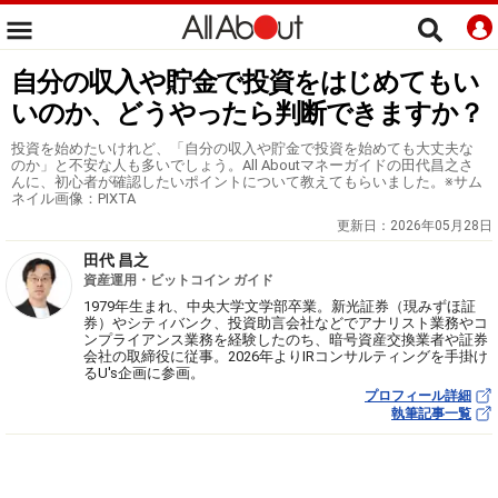
自分の収入や貯金で投資をはじめてもい
いのか、どうやったら判断できますか？
投資を始めたいけれど、「自分の収入や貯金で投資を始めても大丈夫な
のか」と不安な人も多いでしょう。All Aboutマネーガイドの田代昌之さ
んに、初心者が確認したいポイントについて教えてもらいました。※サム
ネイル画像：PIXTA
更新日：
2026年05月28日
田代 昌之
資産運用・ビットコイン ガイド
1979年生まれ、中央大学文学部卒業。新光証券（現みずほ証
券）やシティバンク、投資助言会社などでアナリスト業務やコ
ンプライアンス業務を経験したのち、暗号資産交換業者や証券
会社の取締役に従事。2026年よりIRコンサルティングを手掛け
るU's企画に参画。
プロフィール詳細
執筆記事一覧