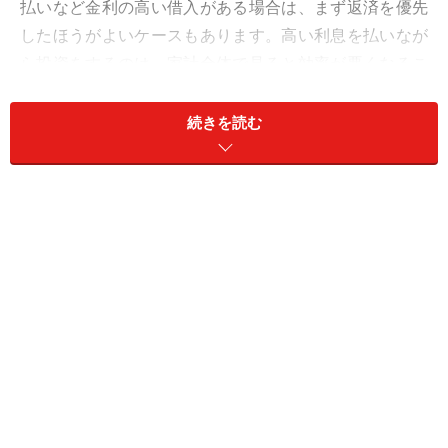
払いなど金利の高い借入がある場合は、まず返済を優先
したほうがよいケースもあります。高い利息を払いなが
ら投資をするのは、家計全体で見ると効率が悪くなるこ
とがあります。
続きを読む
・もしもの値下がりに耐えられるか
さらに、「値下がりの場面に耐えられるか」も考える必
要があります。投資では、一時的な下落は避けられませ
ん。含み損を見るだけで不安になる場合、最初は少額か
ら始めるほうがよいでしょう。心理的なストレスは、仕
事や日常生活などさまざまな場面で悪い影響を与えま
す。
さらに、投資を始める際は、
毎月いくらなら無理なく続
けられるかを考える
ことも大事です。最初から大きな金
額を投資する必要はありません。少額でも、実際に値動
きを経験することで、自分がどの程度の変動に耐えられ