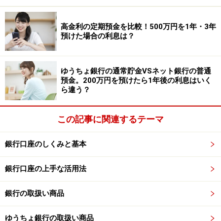
によって大きく変わります。
高金利の定期預金を比較！500万円を1年・3年
20代・30代では、300万円未満の割合が約5～6割を占
預けた場合の利息は？
め、300万円を達成していれば比較的しっかり貯めてい
る水準といえます。40代になると、この割合がやや減り
ゆうちょ銀行の通常貯金VSネット銀行の普通
ますが、約4割が300万円未満であるため、1つの到達目
預金。200万円を預けたら1年後の利息はいく
標として現実的なラインです。
ら違う？
50代になると、300万円以上の割合が増え始めます。さ
この記事に関連するテーマ
らに、60代・70代では、400万円以上の割合が7割以上を
占めており、300万円未満の割合は約2割まで下がりま
銀行口座のしくみと基本
す。
銀行口座の上手な活用法
単身世帯、二人以上世帯どちらの場合も、300万円は若
い世代では「しっかり貯めている金額」、年代が上がる
銀行の取扱い商品
につれて「通過点」としての意味合いが強くなってくる
金額といえます。
ゆうちょ銀行の取扱い商品