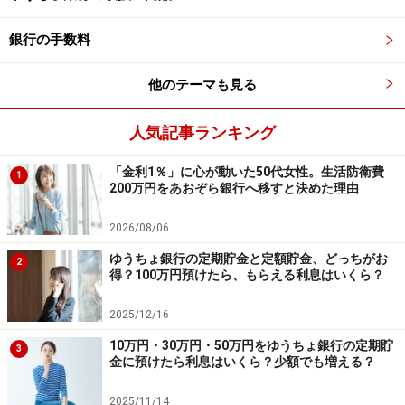
ゆうちょ銀行の「自動積立定期貯金」で300
銀行の手数料
万円を貯めるには？
他のテーマも見る
300万円は年代によって「安心ライン」として意識され
やすい金額。より早い時期にこの水準を達成できると、
人気記事ランキング
家計の安定感が高まります。
「金利1％」に心が動いた50代女性。生活防衛費
1
そこで活用したいのが、ゆうちょ銀行の「自動積立定期
200万円をあおぞら銀行へ移すと決めた理由
貯金」です。ここでは、その特長を3つに整理してみま
2026/08/06
しょう。
ゆうちょ銀行の定期貯金と定額貯金、どっちがお
2
●特長1：「先取り貯金」が完全に自動化できる
得？100万円預けたら、もらえる利息はいくら？
貯金上手な人が実践しているのが、使う前に貯める「先
2025/12/16
取り貯金」です。給料が入ったタイミングで自動的に積
10万円・30万円・50万円をゆうちょ銀行の定期貯
立へ回る仕組みをつくることで、無理なく貯金を続けや
3
金に預けたら利息はいくら？少額でも増える？
すくなります。
2025/11/14