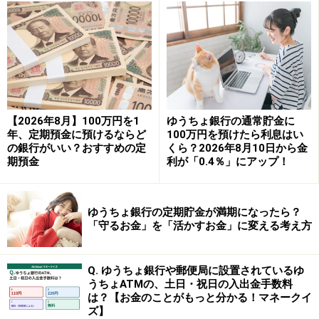
ており、300万円を達成していればしっかり貯めている
水準といえます。40代・50代でも同様に、まだ6割が300
万円未満であるため、1つの到達目標として現実的かつ
価値のあるラインです。
一方で、60代になると300万円以上の割合が約5割とな
り、「平均的な水準」に近づき、70代になるとさらに増
【2026年8月】100万円を1
ゆうちょ銀行の通常貯金に
えます。300万円では少ないと感じる水準になっていき
年、定期預金に預けるならど
100万円を預けたら利息はい
の銀行がいい？おすすめの定
くら？2026年8月10日から金
ます。
期預金
利が「0.4％」にアップ！
●二人以上世帯の年代別金融資産保有割合（金融資産非
保有）
ゆうちょ銀行の定期貯金が満期になったら？
「守るお金」を「活かすお金」に変える考え方
Q. ゆうちょ銀行や郵便局に設置されているゆ
家計の金融行動に関する世論調査（二人以上世帯） 2025年
うちょATMの、土日・祝日の入出金手数料
をもとに筆者作成
は？【お金のことがもっと分かる！マネークイ
ズ】
二人以上世帯でも、「貯金300万円」の位置付けは年代