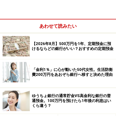
家計の金融行動に関する世論調査（単身世帯）2025年をもと
に筆者作成
あわせて読みたい
【2026年8月】500万円を1年、定期預金に預
けるならどの銀行がいい？おすすめの定期預金
「金利1％」に心が動いた50代女性。生活防衛
費200万円をあおぞら銀行へ移すと決めた理由
このデータから見ると、「貯金300万円」の位置付けは
ゆうちょ銀行の通常貯金VS高金利な銀行の普
年代によって大きく異なります。
通預金。100万円を預けたら1年後の利息はい
くら違う？
20代・30代では、300万円未満の割合が約7～8割を占め