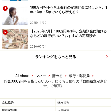
●特長2：1000円からスタートできる気軽さ
100万円をゆうちょ銀行の定期貯金に預けたら、1
積立額は1000円単位で設定可能です。「いきなり大きな
4
年・3年・5年でいくら増える？
金額は難しい」という方でも、少額から始めて少しずつ
積み上げていくことができます。
2025/11/30
【2026年7月】100万円を1年、定期預金に預ける
5
●特長3：3年以上の預入で「半年複利」の雪だるま効果
ならどの銀行がいい？おすすめの定期預金
現在の定期貯金の預入期間は3カ月、6カ月、1年、2年、
3年、4年、5年までですが、2026年5月18日から新たに
2026/07/04
「10年」が追加されます。
ランキングをもっと見る
利息の計算方法は、預入期間が3年未満は「単利」（元
本にのみ利息がつく）です。3年以上になると「半年複
>
>
>
>
All About
マネー
貯める
銀行・郵便局
利」が適用されます。半年複利とは、半年ごとに受け取
貯金300万円を目指したい人へ。ゆうちょ銀行の「自動積立定期貯
った利息が元本に組み込まれ、次の利息計算の対象にな
金」で確実に！
る仕組みです。預ける期間が長いほど、「雪だるま式」
にお金が増えていきます。
会社概要
採用情報
投資家情報
広告掲載