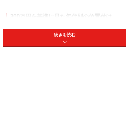
300万円を基準に見た年代別の位置付け
まずは、金融経済教育推進機構の
「家計の金融行動に関
続きを読む
する世論調査2025年」
で、今回、目標とする貯金300万
円が年代ごとにどのくらいの割合なのか見てみましょ
う。
この調査の金融資産には、預貯金以外に株式や投資信
託、生命保険などが含まれています。また、日常的な出
し入れ・引き落としに使用される普通預金の残高は含ま
れていません。
●単身世帯の年代別金融資産保有割合（金融資産非保
有）