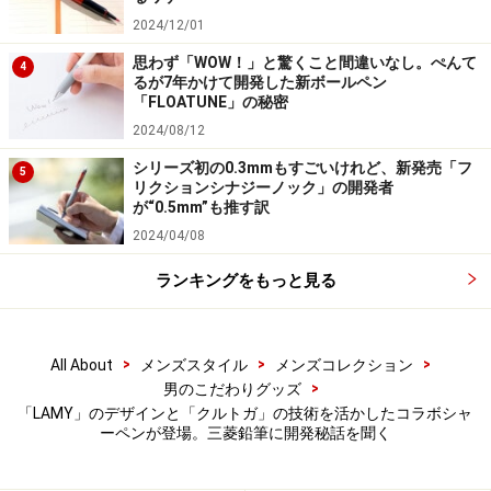
にはラバーリングが付いているなど、「LAMY safari
2024/12/01
KURUTOGA inside」とは少し違っている
思わず「WOW！」と驚くこと間違いなし。ぺんて
4
確かに、見比べるといくつか外見上の違いがあります。
るが7年かけて開発した新ボールペン
「FLOATUNE」の秘密
特にペン先部分が軸色に合わせてあるのは大きな変化な
2024/08/12
のですが、個人的には、最近の筆記具は軸からペン先ま
で同じ色のデザインが主流なので、あまり違和感はあり
シリーズ初の0.3mmもすごいけれど、新発売「フ
5
リクションシナジーノック」の開発者
ませんでした。よく見ると、色だけでなく形も少し変わ
が“0.5mm”も推す訳
っているようです。
2024/04/08
「ペン先の形状は、クルトガのメカニズムを入れるため
ランキングをもっと見る
に変更したというのもありますが、LAMYの中でも、
LAMY safari自体がもう40年以上前の製品ですし、今のデ
>
>
>
All About
メンズスタイル
メンズコレクション
ザインの潮流も含めて再設計してもらったというのも背
>
男のこだわりグッズ
景にあります。実は少し前にLAMY safariのデジタルペン
「LAMY」のデザインと「クルトガ」の技術を活かしたコラボシャ
『LAMY safari note+』が発売されたのですが、それと今
ーペンが登場。三菱鉛筆に開発秘話を聞く
回のモデルはペン先の形状が似ているんです。この時代