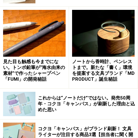
上が人気の透明軸のビスタ、下が筆者が購入したブルー。限
定品ではなくレギュラー商品なので、人気のビスタも入手可
能
ユーザーとメーカーの思惑が一致した製品だったため、
LAMY safari KURUTOGA insideは発表直後から話題にな
り、透明軸のビスタは特に品薄状態に。出遅れた筆者は
LAMY製品では持っていなかった軸色のブルーを購入し
見た目も触感も今までにな
ノートから香時計、ペンレス
ました。
い。トンボ鉛筆が“海水由来の
トまで。新たな「書く」環境
素材”で作ったシャープペン
を提案する文具ブランド「MD
「FUMI」の開発秘話
PRODUCT」誕生秘話
「筆記具としてのディテールなど、LAMY社が強くこだ
わっているところは私たちも学ぶことが多いです。一方
で、書き味や筆記性能などは三菱鉛筆も自信のあるとこ
これからは“ノートだけ”ではない。発売50周
年・コクヨ「キャンパス」が刷新した理由と込
ろですし、特にシャープペンシルは、ヨーロッパでは一
めた思い
般的な筆記具というより製図や図画に使われるという事
情もあるため、互いの得意なところを組み合わせたとい
コクヨ「キャンパス」がブランド刷新！ 文具
うところは大きいです」と藤川さん。
ライターが注目する商品3選【担当者に聞く開