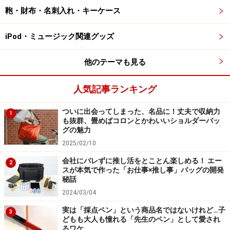
というものでもない、LAMY社と三菱鉛筆が作っ
鞄・財布・名刺入れ・キーケース
た“LAMY safariの新製品”になっているのだそうです。
iPod・ミュージック関連グッズ
「比べてもらうと分かるのですが、デザインも従来の
LAMY safariのシャープペンシルとは少し違っています。
他のテーマも見る
分かりやすいところでは、ペン先部分が黒色だったのを
軸色に合わせていたり、ノックカバーに付いていたラバ
人気記事ランキング
ーリングをなくしたりしているんです。ただ、これも、
私たちから『これを黒くしたい』とか『黄色くしたい』
ついに出会ってしまった、名品に！丈夫で収納力
1
も抜群、畳めばコロンとかわいいショルダーバッ
とリクエストを出したというより、LAMYブランドの商
グの魅力
品として、LAMY社が考えていることをクルトガに当て
2025/02/10
はめるならどういう形がベストなのか、LAMY社側と綿
会社にバレずに推し活をとことん楽しめる！ エー
2
密にやりとりしながら作っていったんです」と藤川さ
スが本気で作った「お仕事×推し事」バッグの開発
秘話
ん。
2024/03/04
実は「採点ペン」という商品名ではないけれど…子
3
どもも大人も憧れる「先生のペン」として愛され
こちらは、既存の「LAMY safari シャープペンシル」。ペン
先やノックカバーが黒色の樹脂になっていて、ノックカバー
るワケ