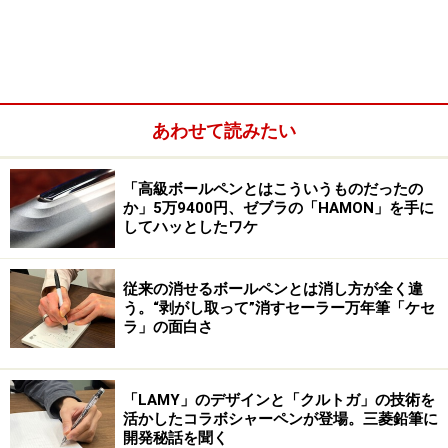
の機能性を融合したというのは、三菱鉛筆とLAMY社が
組んだ時からユーザーが待っていた製品だと言えそうで
す。
「LAMY社は、どちらかというとデザインを主軸に置い
あわせて読みたい
ているため、そこに三菱鉛筆の技術を分かりやすく組み
合わせるのであれば、弊社の中でも基幹となる技術を搭
「高級ボールペンとはこういうものだったの
載した『ジェットストリーム』ではないかという発想が
か」5万9400円、ゼブラの「HAMON」を手に
出てくるのは必然でした。そして第2弾としては、やは
してハッとしたワケ
り私たちならではの特徴的な技術が詰まった『クルト
ガ』がふさわしいのではないかというのが、1つの考え
従来の消せるボールペンとは消し方が全く違
方でもありました」と、今回の製品の開発を担当された
う。“剥がし取って”消すセーラー万年筆「ケセ
ラ」の面白さ
三菱鉛筆株式会社商品開発部の藤川恵汰さん。
互いの得意分野を掛け合わせて幅広い層に
「LAMY」のデザインと「クルトガ」の技術を
リーチ
活かしたコラボシャーペンが登場。三菱鉛筆に
開発秘話を聞く