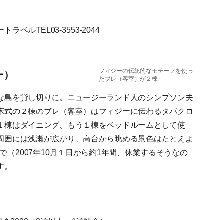
ルTEL03-3553-2044
フィジーの伝統的なモチーフを使っ
ー）
たブレ（客室）が２棟
な島を貸し切りに。ニュージーランド人のシンプソン夫
床式の２棟のブレ（客室）はフィジーに伝わるタパクロ
１棟はダイニング、もう１棟をベッドルームとして使
周囲には浅瀬が広がり、高台から眺める景色はたとえよ
で（2007年10月１日から約1年間、休業するそうなの
す。