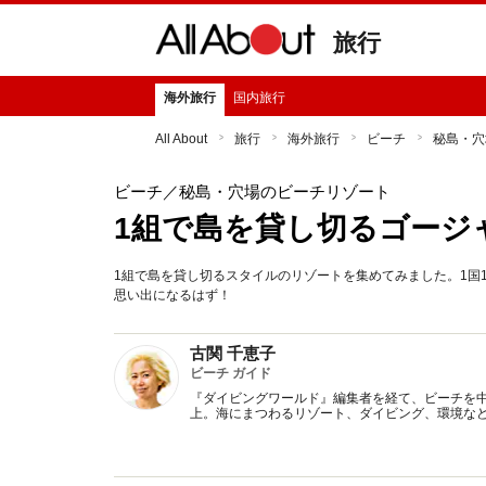
旅行
海外旅行
国内旅行
All About
旅行
海外旅行
ビーチ
秘島・穴
ビーチ
／秘島・穴場のビーチリゾート
1組で島を貸し切るゴージ
1組で島を貸し切るスタイルのリゾートを集めてみました。1国
思い出になるはず！
古関 千恵子
ビーチ ガイド
『ダイビングワールド』編集者を経て、ビーチを中
上。海にまつわるリゾート、ダイビング、環境な