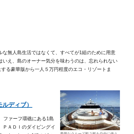
ルな無人島生活ではなくて、すべてが1組のために用意
はいえ、島のオーナー気分を味わうのは、忘れられない
上する豪華版から一人５万円程度のエコ・リゾートま
モルディブ）
、ファーフ環礁にある1島
、ＰＡＤＩのダイビングイ
豪華なクルーズ船２艇を自由に使う