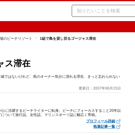
場のビーチリゾート
1組で島を貸し切るゴージャス滞在
ャス滞在
1城ではないけれど、島のオーナー気分に浸れる滞在、きっと忘れられない
更新日：2007年08月15日
心に活躍するビーチライターに転身。ビーチにフォーカスすること20年以
どについて旅行誌、女性誌、マリンスポーツ誌に幅広く寄稿。
プロフィール詳細
執筆記事一覧