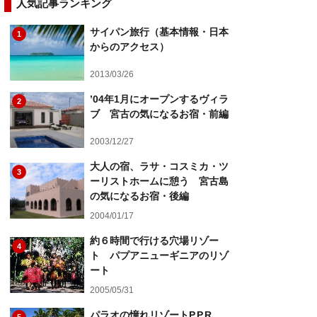
人気記事ランキング
サイパン旅行（基本情報・日本
1
からのアクセス）
2013/03/26
’04年1月にオープンするヴィラ
2
ブ 宮古の気になるお宿・前編
2003/12/27
大人の宿、ラサ・コスミカ・ツ
3
ーリストホームに憩う 宮古島
の気になるお宿・後編
2004/01/17
約６時間で行ける穴場リゾー
4
ト パプアニューギニアのリゾ
ート
2005/05/31
パラオの憧れリゾートP.P.R.