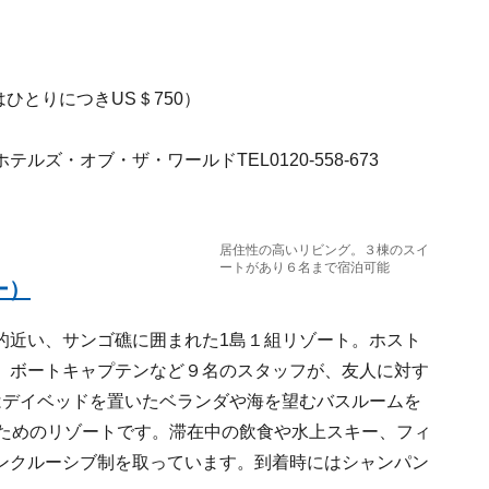
はひとりにつきUS＄750）
ズ・オブ・ザ・ワールドTEL0120-558-673
居住性の高いリビング。３棟のスイ
ートがあり６名まで宿泊可能
ー）
的近い、サンゴ礁に囲まれた1島１組リゾート。ホスト
、ボートキャプテンなど９名のスタッフが、友人に対す
はデイベッドを置いたベランダや海を望むバスルームを
のためのリゾートです。滞在中の飲食や水上スキー、フィ
ンクルーシブ制を取っています。到着時にはシャンパン