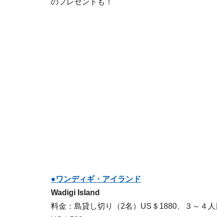
のプレゼントも！
●ワンディギ・アイランド
Wadigi Island
料金：島貸し切り（2名）US＄1880、３～４