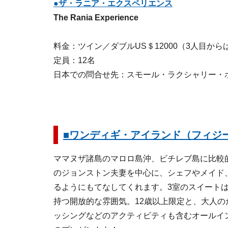
●ザ・ラニア・エクスペリエンス
The Rania Experience
料金：ツイン／ダブルUS＄12000（3人目から
定員：12名
日本での問合せ先：スモール・ラクシャリー・ホテル
■ワンディギ・アイランド（フィジ
ママヌザ諸島のマロロ島沖、ビチレブ島に比較
のジョンストン夫妻を中心に、シェフやメイド
るようにもてなしてくれます。3室のスイート
持つ開放的な雰囲気。12歳以上限定と、大人
ッシングなどのアクティビティも含むオールイ