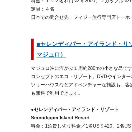
料金：１～２名利用NZ＄2000、２カップルNZU
定員：４名
日本での問合せ先：フィジー旅行専門店トーホートラベ
■セレンディパー・アイランド・リ
マジュロ）
マジュロ沖に浮かぶ１周約280mの小さな島で
コンセプトのエコ・リゾート。DVDやインタ
ツリーハウスなどアドベンチャーな施設も。客
も無料で利用できます。
●セレンディパー・アイランド・リゾート
Serendipper Island Resort
料金：1泊貸し切り料金／1名US＄420、2名US＄