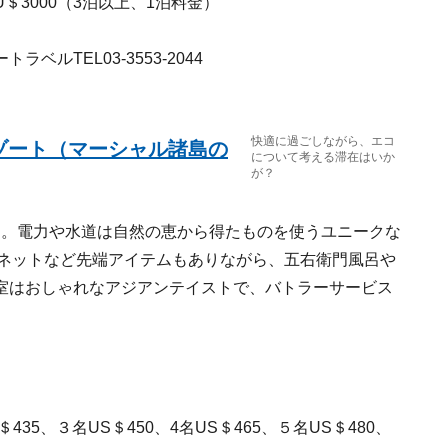
＄3000（3泊以上、1泊料金）
ルTEL03-3553-2044
快適に過ごしながら、エコ
ゾート（マーシャル諸島の
について考える滞在はいか
が？
す。電力や水道は自然の恵から得たものを使うユニークな
ーネットなど先端アイテムもありながら、五右衛門風呂や
室はおしゃれなアジアンテイストで、バトラーサービス
435、３名US＄450、4名US＄465、５名US＄480、