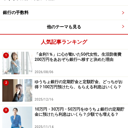
・積立期間：5年（60カ月）
・利息計算方法：半年複利
銀行の手数料
他のテーマも見る
●シミュレーション結果
・積立の元利合計額：60万6210円（税引後）
人気記事ランキング
なお、利息からは一律20.315％の税金が引かれます。
「金利1％」に心が動いた50代女性。生活防衛費
1
自動積立定額貯金の金利は高いとは言えず、5年後の利
200万円をあおぞら銀行へ移すと決めた理由
息もそう多くはありません。しかし、「積み立てるお金
2026/08/06
が減らない」「自動で貯まる」という点は強みです。
ゆうちょ銀行の定期貯金と定額貯金、どっちがお
2
得？100万円預けたら、もらえる利息はいくら？
参照：
自動積立定額貯金 ゆうちょ銀行
2025/12/16
積立額の理想的な目安は「生活スタイル」
10万円・30万円・50万円をゆうちょ銀行の定期貯
3
で決まる
金に預けたら利息はいくら？少額でも増える？
初めて貯金にチャレンジするとき、「毎月いくら積み立
2025/11/14