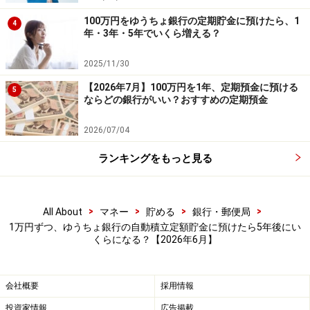
てればいいの？」と迷う方は多いでしょう。積立額の目
100万円をゆうちょ銀行の定期貯金に預けたら、1
4
年・3年・5年でいくら増える？
安は、実は住居費の負担によって大きく変わります。
2025/11/30
一般的に、賃貸暮らしや住宅ローンがある方は住居費が
【2026年7月】100万円を1年、定期預金に預ける
5
重いため、まずは手取りの「2割」を目標にするのが現
ならどの銀行がいい？おすすめの定期預金
実的です。
2026/07/04
一方、実家暮らしの方は家賃がかからない分、生活費が
ランキングをもっと見る
抑えられるので、手取りの「4割」から余裕があれば「5
割」を貯金に回すことで、将来の資産形成が一気に進み
ます。
>
>
>
>
All About
マネー
貯める
銀行・郵便局
1万円ずつ、ゆうちょ銀行の自動積立定額貯金に預けたら5年後にい
くらになる？【2026年6月】
とはいえ、「その割合は今の自分にはちょっと無理か
も……」と感じる方もいるでしょう。そんなときに思い出
してほしいのが、ゆうちょ銀行の「自動積立定額貯金」
会社概要
採用情報
の特徴です。この商品は、預入日から6カ月たてば必要
投資家情報
広告掲載