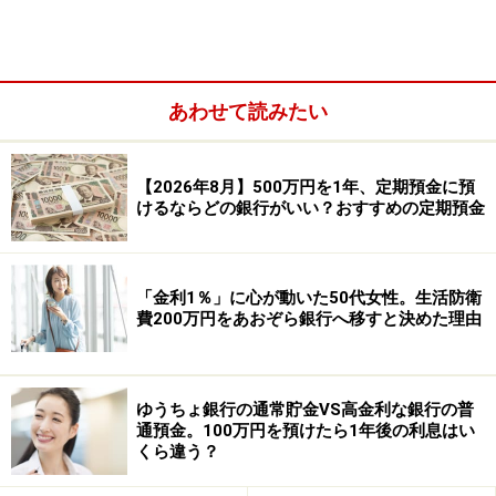
●自動積立定額貯金とは？
イメージとしては、通常貯金（お財布）から、定額貯金
（貯蓄ボックス）へ、毎月コツコツ自動でお金を移して
あわせて読みたい
くれる仕組みです。
【2026年8月】500万円を1年、定期預金に預
けるならどの銀行がいい？おすすめの定期預金
「金利1％」に心が動いた50代女性。生活防衛
費200万円をあおぞら銀行へ移すと決めた理由
ゆうちょ銀行の通常貯金VS高金利な銀行の普
通預金。100万円を預けたら1年後の利息はい
くら違う？