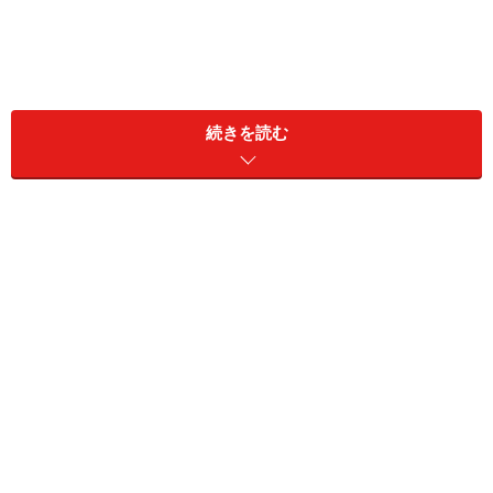
続きを読む
「自動積立定額貯金」の仕組みと特徴
ゆうちょ銀行では、一般的な銀行とは少し違う名称を金
融商品に使っています。
・「通常貯金」＝普通預金のこと
給料が振り込まれたり、生活費の出し入れをしたりす
る、いつものお財布口座です。
・「定額貯金」＝ゆうちょ版の積立型の貯蓄商品
半年複利で利息がつき、6カ月たてば自由に引き出せる
貯金箱のような存在です。