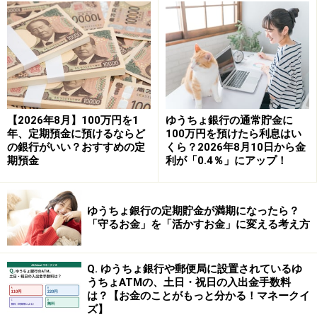
「気付いたらお金が貯まっていた！」という状態を作り
やすい貯め方で、貯金が苦手な人ほど相性がよいサービ
スです。
自動積立の主な特徴をまとめると次のとおりです。
【2026年8月】100万円を1
ゆうちょ銀行の通常貯金に
年、定期預金に預けるならど
100万円を預けたら利息はい
【預け方（積み立ての期間）】
の銀行がいい？おすすめの定
くら？2026年8月10日から金
・毎月の積立（月1回）と、必要があれば特別な月（年6
期預金
利が「0.4％」にアップ！
回まで）に追加積立も可能。
・積立は最長6年間・最大108回まで設定できます。
ゆうちょ銀行の定期貯金が満期になったら？
「守るお金」を「活かすお金」に変える考え方
【金利・計算方法】
・金利は半年複利で計算されます。
Q. ゆうちょ銀行や郵便局に設置されているゆ
複利は、元金についた利息を含めて利息が計算されま
うちょATMの、土日・祝日の入出金手数料
は？【お金のことがもっと分かる！マネークイ
す。コツコツ型の積立と相性がよい仕組みです。
ズ】