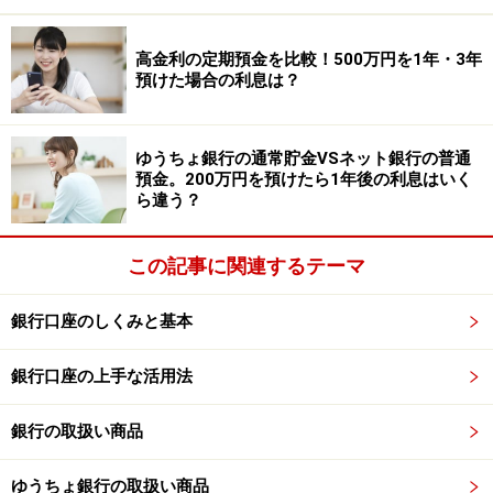
【引き出し方法】
高金利の定期預金を比較！500万円を1年・3年
・預けた日から6カ月が過ぎれば、いつでも払い出しが
預けた場合の利息は？
できます（ペナルティーなし）。急な出費があっても安
心です。
ゆうちょ銀行の通常貯金VSネット銀行の普通
預金。200万円を預けたら1年後の利息はいく
【1回の積立金額】
ら違う？
1000円以上（1000円単位）で自由に設定できます。
この記事に関連するテーマ
自動積立定額貯金に毎月1万円ずつ5年預け
てみたら？
銀行口座のしくみと基本
自動積立定額貯金に、以下の条件で積み立てた場合の元
銀行口座の上手な活用法
利合計額を計算してみましょう。
銀行の取扱い商品
・毎月積立額：1万円
・金利：0.51％（2026年6月時点）
ゆうちょ銀行の取扱い商品