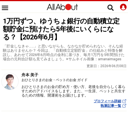
1万円ずつ、ゆうちょ銀行の自動積立定
額貯金に預けたら5年後にいくらにな
る？【2026年6月】
「貯金しなきゃ……」と思いながらも、なかなか貯められない、そんな経
験はありませんか？ 今回は、「自動積立定額貯金」の仕組みと特徴を解
説し、あわせて2026年6月時点の金利に基づき、毎月1万円を5年間預けた
場合の元利合計額も見てみましょう。※サムネイル画像：amanaimages
更新日：
2026年06月08日
舟本 美子
おひとりさまのお金・ペットのお金 ガイド
おひとりさまのお金の貯め方・使い方、老後を自分らしく暮ら
すためのアドバイスをします。また、一生涯、ペットと共生す
るための情報、開運術をお届けします。
プロフィール詳細
執筆記事一覧