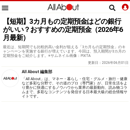
【短期】3カ月もの定期預金はどの銀行
がいい？おすすめの定期預金（2026年6
月最新）
最近は、短期間でも比較的高い金利が狙える「3カ月もの定期預金」のキ
ャンペーンを実施する銀行が増えています。今回は、預入期間が3カ月の
定期預金をご紹介します。※サムネイル画像：PIXTA
更新日：
2026年06月01日
All About 編集部
「All About」は、マネー・暮らし・住宅・グルメ・旅行・健康
など多彩な分野で、その道のプロ（専門家）が、日常生活をよ
り豊かに快適にするノウハウから業界の最新動向、読み物コラ
ムまで、多彩なコンテンツを発信する日本最大級の総合情報サ
イトです。