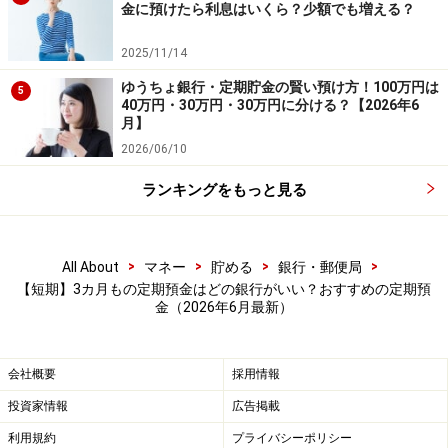
金に預けたら利息はいくら？少額でも増える？
定期預金は、あらかじめ預入期間が決まっているぶん、
2025/11/14
普通預金よりも金利が高く設定されています。そのた
ゆうちょ銀行・定期貯金の賢い預け方！100万円は
5
め、満期を待たずに中途解約する場合は、預け入れた時
40万円・30万円・30万円に分ける？【2026年6
の金利ではなく中途解約利率が適用されるのが一般的で
月】
す。
2026/06/10
ランキングをもっと見る
定期預金を利用する際は、将来の計画（ライフプラン）
を考慮し、途中で解約せずに済む期間を選ぶようにしま
しょう。
>
>
>
>
All About
マネー
貯める
銀行・郵便局
【短期】3カ月もの定期預金はどの銀行がいい？おすすめの定期預
金（2026年6月最新）
金利2.00％だと利息はいくら？
金利年2.00％の3カ月もの定期預金に、100万円を預け入
会社概要
採用情報
れた場合の受取利息は、税抜き前で5000円、税引き後で
投資家情報
広告掲載
およそ3985円です。参考に銀行を選んでみてください。
利用規約
プライバシーポリシー