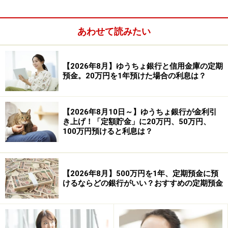
あわせて読みたい
【2026年8月】ゆうちょ銀行と信用金庫の定期
預金。20万円を1年預けた場合の利息は？
預入金額：1口300万円
※1人1口、一括預入限定の商品。よさこいおきゃく支店
【2026年8月10日～】ゆうちょ銀行が金利引
の普通預金口座開設とこうぎん個人インターネットバン
き上げ！「定額貯金」に20万円、50万円、
100万円預けると利息は？
キングの利用申込が必要。募集期間は2026年4月27日～7
月31日で、募集口数500口に達し次第、取り扱い終了。
【2026年8月】500万円を1年、定期預金に預
③SBI新生銀行
けるならどの銀行がいい？おすすめの定期預金
商品名：パワーダイレクト円定期預金
金利：0.80％