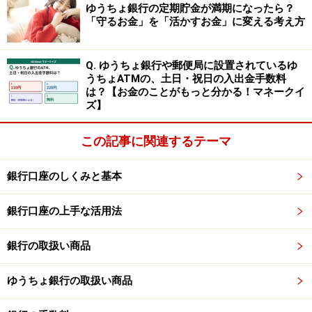
ゆうちょ銀行の定期貯金が満期になったら？
預入期間：3カ月
「守るお金」を「活かすお金」に変える考え方
預入金額：10万円以上（1円単位）
Q. ゆうちょ銀行や郵便局に設置されているゆ
※満期後は「うどんスーパー定期預金」に商品が変更さ
うちょATMの、土日・祝日の入出金手数料
れる。
は？【お金のことがもっと分かる！マネークイ
ズ】
新たに口座開設する方限定のキャンペーン
この記事に関連するテーマ
も！
また、新規口座開設者限定で、下記のような高金利キャ
銀行口座のしくみと基本
ンペーンも実施されています。
銀行口座の上手な活用法
◆愛媛銀行 四国八十八カ所支店 「新規口座開設限定定
期預金」
銀行の取扱い商品
金利：1.40％
ゆうちょ銀行の取扱い商品
預入期間：3カ月