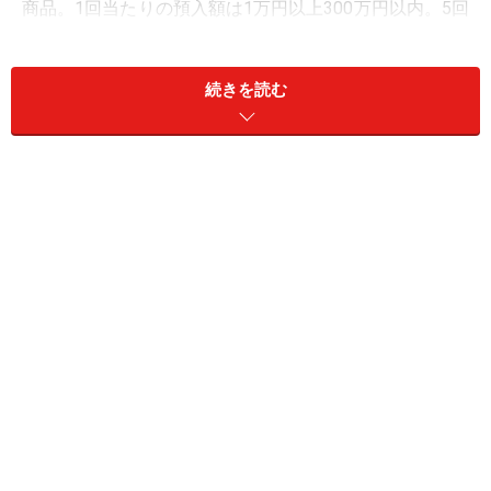
商品。1回当たりの預入額は1万円以上300万円以内。5回
までの分割預入が可能で合計1000万円まで。預入可能期
間はインターネットバンキング利用登録の2日後から90
続きを読む
日以内。
②高知銀行 よさこいおきゃく支店
商品名：スーパー定期（愛称：よさこいくじら定
期）
金利：1.15％
預入期間：3カ月