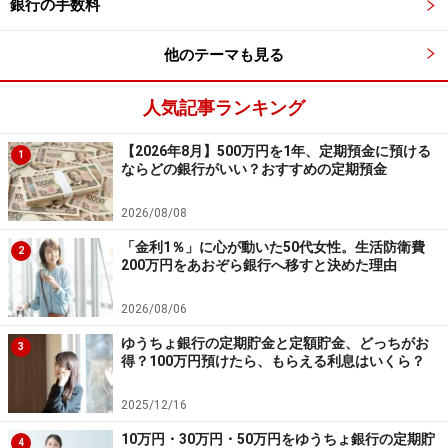
銀行の手数料
預入金額：100万円以上1000万円以下（1円単位）
※3カ月ものと1年ものを合わせて、1人総額1000万円が上
他のテーマも見る
限。預入期限は口座開設日の翌々月末まで。
人気記事ランキング
【2026年8月】500万円を1年、定期預金に預ける
◆auじぶん銀行 「デビュー応援定期預金」
1
ならどの銀行がいい？おすすめの定期預金
金利：1.35％
2026/08/08
預入期間：3カ月
「金利1％」に心が動いた50代女性。生活防衛費
2
預入金額：1万円以上（1円単位）
200万円をあおぞら銀行へ移すと決めた理由
※auユーザー以外も対象。預入期限は口座開設日の翌々
2026/08/06
月末まで。期間中、何度でも預入可能だが、特典対象と
ゆうちょ銀行の定期貯金と定額貯金、どっちがお
3
なる預入上限金額は3カ月ものと1年ものを合算して1億
得？100万円預けたら、もらえる利息はいくら？
円まで。
2025/12/16
10万円・30万円・50万円をゆうちょ銀行の定期貯
定期預金を途中で解約すると？
4