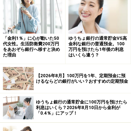
預入期間：3カ月
預入金額：30万円以上（1円単位）
※インターネット限定商品で、一括預入のみ。
「金利1％」に心が動いた50
ゆうちょ銀行の通常貯金VS高
代女性。生活防衛費200万円
金利な銀行の普通預金。100
※新規口座開設の場合は、「スタートアップ円定期預
をあおぞら銀行へ移すと決め
万円を預けたら1年後の利息
金」3カ月ものが利用でき、金利が年1.00％になる。預入
た理由
はいくら違う？
金額はインターネット経由が1口30万円以上、店頭経由
は1口500万円以上。店頭の場合は金利上乗せプログラム
【2026年8月】100万円を1年、定期預金に預
により、さらに金利0.10％が上乗せされて年1.10％とな
けるならどの銀行がいい？おすすめの定期預金
る。
ゆうちょ銀行の通常貯金に100万円を預けたら
④香川銀行 セルフうどん支店
利息はいくら？2026年8月10日から金利が
「0.4％」にアップ！
商品名：豪華金利トッピング定期預金
金利：0.80％