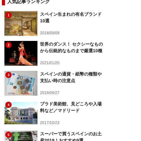
人気記事ランキング
スペイン生まれの有名ブランド
1
10選
2018/09/09
世界のダンス！ セクシーなもの
2
から伝統的なものまで厳選10種
2021/01/20
スペインの通貨・紙幣の種類や
3
支払い時の注意点
2018/09/27
プラド美術館、見どころや入場
4
料など／マドリード
2017/10/23
スーパーで買うスペインのお土
5
産2019！おすすめ9選