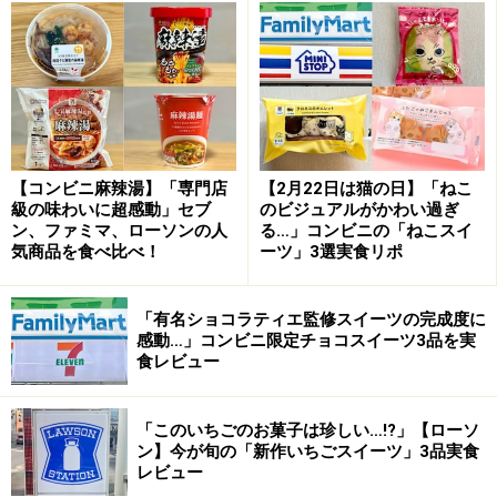
「デニッシュメロンパン×クイニーアマン」185円（税込）
続いて紹介するのは、「デニッシュメロンパン×クイニー
アマン」185円（税込）。こちらは、バター風味のビス
【コンビニ麻辣湯】「専門店
【2月22日は猫の日】「ねこ
ケット生地をかけたデニッシュメロンパンで、底に発酵
級の味わいに超感動」セブ
のビジュアルがかわい過ぎ
バター風味のあめを敷いて焼き上げた一品です。
ン、ファミマ、ローソンの人
る…」コンビニの「ねこスイ
気商品を食べ比べ！
ーツ」3選実食リポ
「有名ショコラティエ監修スイーツの完成度に
袋をあけた瞬間から、バターのいい香りが広がります
感動…」コンビニ限定チョコスイーツ3品を実
食レビュー
デニッシュのメロンパンはあまり見かけないので、新鮮
に感じました。生地にはバター入りのマーガリンを折り
「このいちごのお菓子は珍しい…!?」【ローソ
込んだクロワッサン生地が使われています。
ン】今が旬の「新作いちごスイーツ」3品実食
レビュー