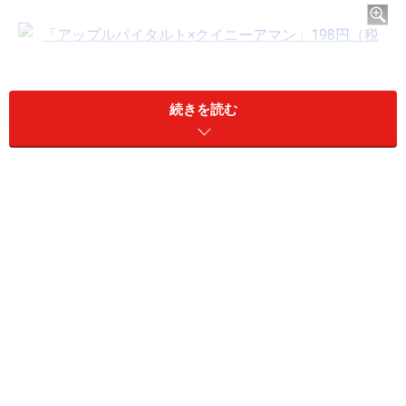
「アップルパイタルト×クイニーアマン」198円（税込）
続きを読む
最初に紹介するのは、「アップルパイタルト×クイニーア
マン」198円（税込）。りんごのダイスとりんごのジャ
ムを組み合わせた、りんごフィリングがたっぷりが入っ
ています。子どもから大人まで大人気のアップルパイの
新作です。
りんごフィリングがたっぷり詰まったアップルパイタルト。
ひっくり返すと？
オモテは「アップルパイタルト」ですが、底に発酵バタ
ー風味のあめを敷いて焼き上げているので、ひっくり返