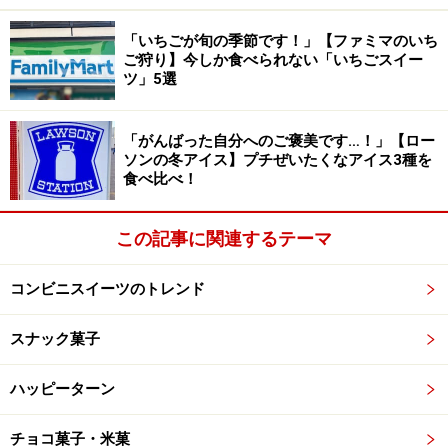
「いちごが旬の季節です！」【ファミマのいち
メロンパンデニッシュとクイニーアマン、2つのおいしさを
ご狩り】今しか食べられない「いちごスイー
同時に満喫できます
ツ」5選
ひと口食べると、ザクッとしたクイニーアマンの食感と
「がんばった自分へのご褒美です…！」【ロー
デニッシュの軽やかな口どけが楽しめます。
ソンの冬アイス】プチぜいたくなアイス3種を
食べ比べ！
さらにメロンパンのサクッとしたビスケット生地の甘さ
と、バター風味の香ばしさがふわっと広がり、おいしさ
この記事に関連するテーマ
がぎゅっと詰まった新感覚のメロンパンを堪能できま
す。
コンビニスイーツのトレンド
3. 「チーズケーキデニッシュ×クイニーアマ
スナック菓子
ン」198円
ハッピーターン
チョコ菓子・米菓