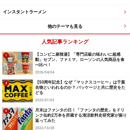
「チーズケーキデニッシュ×クイニーアマン」 198円（税
インスタントラーメン
込）
他のテーマも見る
最後に紹介するのは、「チーズケーキデニッシュ×クイニ
ーアマン」198円（税込）。チーズケーキをしぼったデ
人気記事ランキング
ニッシュ生地の底に、発酵バター風味のあめを敷いて焼
き上げています。
【コンビニ麻辣湯】「専門店級の味わいに超感
1
動」セブン、ファミマ、ローソンの人気商品を食
べ比べ！
2026/04/04
満足感のあるボリュームがうれしい！ チーズケーキ好きに
【50周年記念】なぜ「マックスコーヒー」は千葉
2
はたまりません
名物といわれるのか？ パッケージと共に歴史をた
どる
クリームチーズとカマンベールチーズクリームを組み合
2025/07/03
わせ、工場独自の配合で作ったチーズケーキ生地が使わ
月末はファンタの日！「ファンタの歴史」をドリ
3
れています。袋をあけると、バターとチーズの香ばしい
ンク缶約2万本を所蔵する清涼飲料史研究家が振り
返ってみた
香りが広がります。
2022/10/28