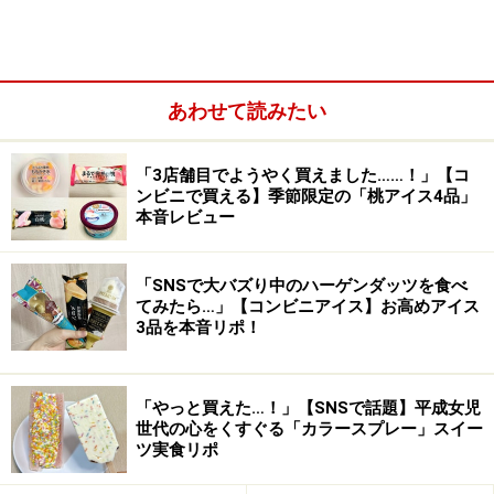
すとウラは「クイニーアマン」のような仕上がりになっ
ています。
あわせて読みたい
ウラはクイニーアマン！ しっとり甘いりんごフィリングの
「3店舗目でようやく買えました……！」【コ
口どけと相性抜群です
ンビニで買える】季節限定の「桃アイス4品」
本音レビュー
食べてみると、香ばしい発酵バター風味がふわっと口の
中に広がり、パリパリッとした食感が楽しい！ しっとり
「SNSで大バズり中のハーゲンダッツを食べ
甘いりんごフィリングと共に、オモテのしっとり感、ウ
てみたら…」【コンビニアイス】お高めアイス
ラのパリパリ感、2つのパンの食感を一度に味わえま
3品を本音リポ！
す。
「やっと買えた…！」【SNSで話題】平成女児
2. 「デニッシュメロンパン×クイニーアマ
世代の心をくすぐる「カラースプレー」スイー
ン」185円
ツ実食リポ