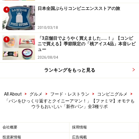
日本全国ぶらりコンビニエンスストアの旅
4
最後のひと口まで、甘みたっぷり！
2010/03/18
食べてみると、チーズならではの爽やかな酸味と滑らか
な口どけに、甘いデニッシュ、クイニーアマンの香ばし
「3店舗目でようやく買えました……！」【コンビ
5
ニで買える】季節限定の「桃アイス4品」本音レビ
さが絶妙にマッチ。
ュー
2026/08/04
最後のひと口まで、甘みたっぷりの濃厚な味わいに癒や
ランキングをもっと見る
されます。コーヒーを片手に、プチぜいたくな時間を過
ごすのもよさそう。ファミマでしか味わえないチーズケ
ーキデニッシュです。
>
>
>
>
All About
グルメ
フード・レストラン
コンビニグルメ
「パンをひっくり返すとクイニーアマン！」【ファミマ】オモテも
ウラもおいしい「新作パン」全3種リポ
1度で2つのおいしさと“ハイブリッド食感”が楽しめるパン3
品
会社概要
採用情報
投資家情報
広告掲載